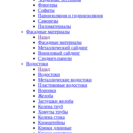
Флюгеры
Софиты
Пароизоляция и гидроизоляция
Саморезы
Пиломатериалы
Фасадные материалы
Назад
Фасадные материалы
Металлический сайдинг
Виниловый сайдинг
Сэндвич-панели
Водостоки
Назад
Водостоки
Металлические водостоки
Пластиковые водостоки
Воронки
Желоба
Заглушки желоба
Колена труб
Хомуты трубы
Колена стока
Кронштейны
Крюки длинные