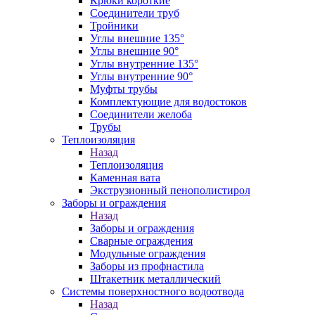
Крюки короткие
Соединители труб
Тройники
Углы внешние 135°
Углы внешние 90°
Углы внутренние 135°
Углы внутренние 90°
Муфты трубы
Комплектующие для водостоков
Соединители желоба
Трубы
Теплоизоляция
Назад
Теплоизоляция
Каменная вата
Экструзионный пенополистирол
Заборы и ограждения
Назад
Заборы и ограждения
Сварные ограждения
Модульные ограждения
Заборы из профнастила
Штакетник металлический
Системы поверхностного водоотвода
Назад