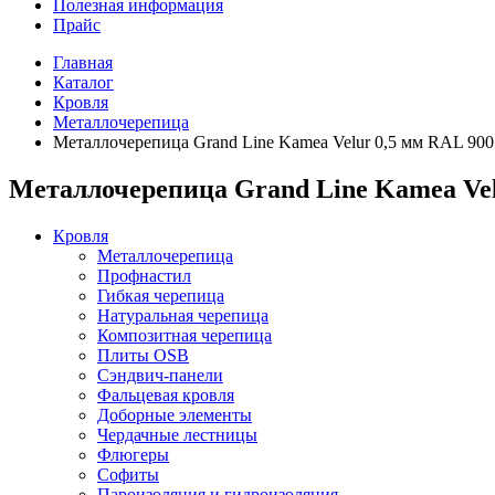
Полезная информация
Прайс
Главная
Каталог
Кровля
Металлочерепица
Металлочерепица Grand Line Kamea Velur 0,5 мм RAL 90
Металлочерепица Grand Line Kamea Vel
Кровля
Металлочерепица
Профнастил
Гибкая черепица
Натуральная черепица
Композитная черепица
Плиты OSB
Сэндвич-панели
Фальцевая кровля
Доборные элементы
Чердачные лестницы
Флюгеры
Софиты
Пароизоляция и гидроизоляция