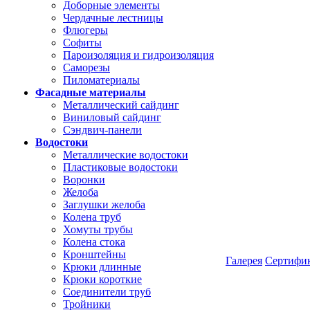
Доборные элементы
Чердачные лестницы
Флюгеры
Софиты
Пароизоляция и гидроизоляция
Саморезы
Пиломатериалы
Фасадные материалы
Металлический сайдинг
Виниловый сайдинг
Сэндвич-панели
Водостоки
Металлические водостоки
Пластиковые водостоки
Воронки
Желоба
Заглушки желоба
Колена труб
Хомуты трубы
Колена стока
Кронштейны
Галерея
Сертифи
Крюки длинные
Крюки короткие
Соединители труб
Тройники