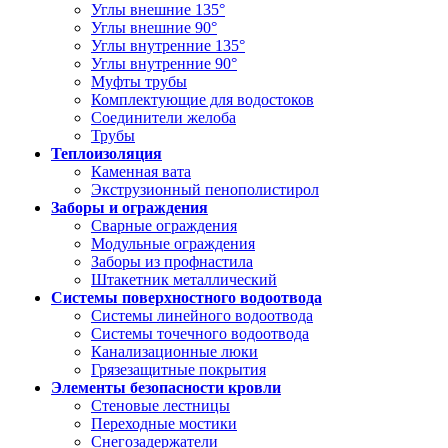
Углы внешние 135°
Углы внешние 90°
Углы внутренние 135°
Углы внутренние 90°
Муфты трубы
Комплектующие для водостоков
Соединители желоба
Трубы
Теплоизоляция
Каменная вата
Экструзионный пенополистирол
Заборы и ограждения
Сварные ограждения
Модульные ограждения
Заборы из профнастила
Штакетник металлический
Системы поверхностного водоотвода
Системы линейного водоотвода
Системы точечного водоотвода
Канализационные люки
Грязезащитные покрытия
Элементы безопасности кровли
Стеновые лестницы
Переходные мостики
Снегозадержатели