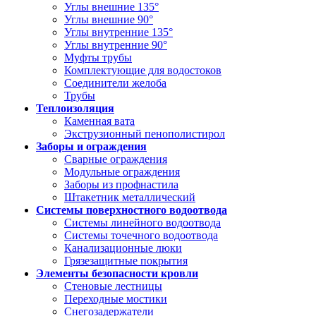
Углы внешние 135°
Углы внешние 90°
Углы внутренние 135°
Углы внутренние 90°
Муфты трубы
Комплектующие для водостоков
Соединители желоба
Трубы
Теплоизоляция
Каменная вата
Экструзионный пенополистирол
Заборы и ограждения
Сварные ограждения
Модульные ограждения
Заборы из профнастила
Штакетник металлический
Системы поверхностного водоотвода
Системы линейного водоотвода
Системы точечного водоотвода
Канализационные люки
Грязезащитные покрытия
Элементы безопасности кровли
Стеновые лестницы
Переходные мостики
Снегозадержатели