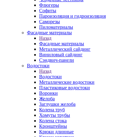
Флюгеры
Софиты
Пароизоляция и гидроизоляция
Саморезы
Пиломатериалы
Фасадные материалы
Назад
Фасадные материалы
Металлический сайдинг
Виниловый сайдинг
Сэндвич-панели
Водостоки
Назад
Водостоки
Металлические водостоки
Пластиковые водостоки
Воронки
Желоба
Заглушки желоба
Колена труб
Хомуты трубы
Колена стока
Кронштейны
Крюки длинные