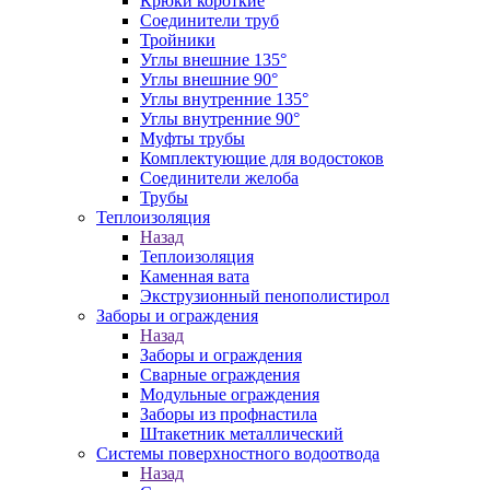
Крюки короткие
Соединители труб
Тройники
Углы внешние 135°
Углы внешние 90°
Углы внутренние 135°
Углы внутренние 90°
Муфты трубы
Комплектующие для водостоков
Соединители желоба
Трубы
Теплоизоляция
Назад
Теплоизоляция
Каменная вата
Экструзионный пенополистирол
Заборы и ограждения
Назад
Заборы и ограждения
Сварные ограждения
Модульные ограждения
Заборы из профнастила
Штакетник металлический
Системы поверхностного водоотвода
Назад