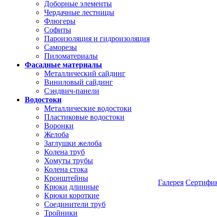
Доборные элементы
Чердачные лестницы
Флюгеры
Софиты
Пароизоляция и гидроизоляция
Саморезы
Пиломатериалы
Фасадные материалы
Металлический сайдинг
Виниловый сайдинг
Сэндвич-панели
Водостоки
Металлические водостоки
Пластиковые водостоки
Воронки
Желоба
Заглушки желоба
Колена труб
Хомуты трубы
Колена стока
Кронштейны
Галерея
Сертифи
Крюки длинные
Крюки короткие
Соединители труб
Тройники