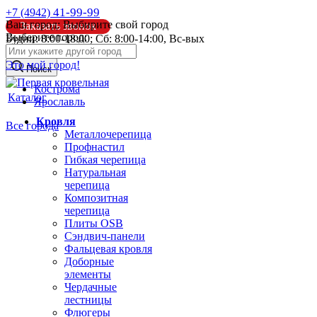
41-99-99
+7 (4942)
Ваш город:
Выбирите свой город
Заказать звонок
Выберите город:
Будни: 8:00-18:00; Сб: 8:00-14:00, Вс-вых
info@pk44.ru
Это мой город!
Поиск
Кострома
Каталог
Ярославль
Кровля
Все города
Металлочерепица
Профнастил
Гибкая черепица
Натуральная
черепица
Композитная
черепица
Плиты OSB
Сэндвич-панели
Фальцевая кровля
Доборные
элементы
Чердачные
лестницы
Флюгеры