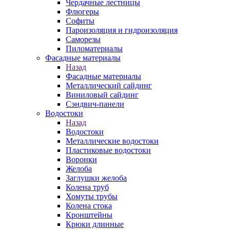
Чердачные лестницы
Флюгеры
Софиты
Пароизоляция и гидроизоляция
Саморезы
Пиломатериалы
Фасадные материалы
Назад
Фасадные материалы
Металлический сайдинг
Виниловый сайдинг
Сэндвич-панели
Водостоки
Назад
Водостоки
Металлические водостоки
Пластиковые водостоки
Воронки
Желоба
Заглушки желоба
Колена труб
Хомуты трубы
Колена стока
Кронштейны
Крюки длинные