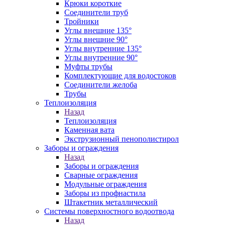
Крюки короткие
Соединители труб
Тройники
Углы внешние 135°
Углы внешние 90°
Углы внутренние 135°
Углы внутренние 90°
Муфты трубы
Комплектующие для водостоков
Соединители желоба
Трубы
Теплоизоляция
Назад
Теплоизоляция
Каменная вата
Экструзионный пенополистирол
Заборы и ограждения
Назад
Заборы и ограждения
Сварные ограждения
Модульные ограждения
Заборы из профнастила
Штакетник металлический
Системы поверхностного водоотвода
Назад