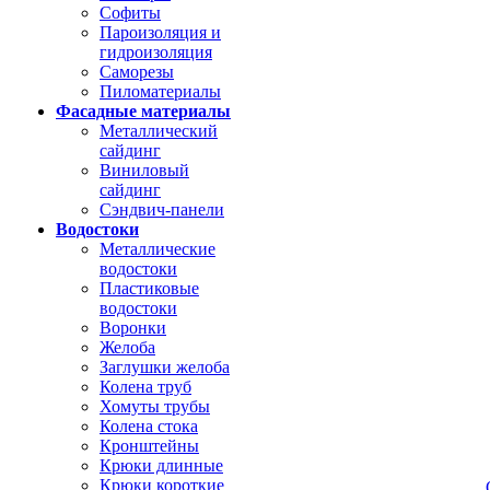
Софиты
Пароизоляция и
гидроизоляция
Саморезы
Пиломатериалы
Фасадные материалы
Металлический
сайдинг
Виниловый
сайдинг
Сэндвич-панели
Водостоки
Металлические
водостоки
Пластиковые
водостоки
Воронки
Желоба
Заглушки желоба
Колена труб
Хомуты трубы
Колена стока
Кронштейны
Крюки длинные
Крюки короткие