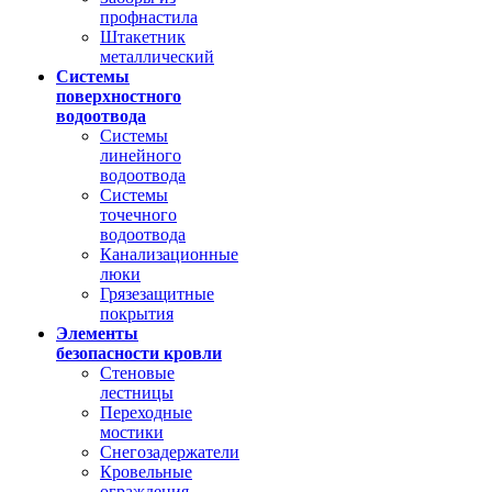
профнастила
Штакетник
металлический
Системы
поверхностного
водоотвода
Системы
линейного
водоотвода
Системы
точечного
водоотвода
Канализационные
люки
Грязезащитные
покрытия
Элементы
безопасности кровли
Стеновые
лестницы
Переходные
мостики
Снегозадержатели
Кровельные
ограждения