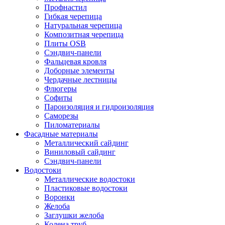
Профнастил
Гибкая черепица
Натуральная черепица
Композитная черепица
Плиты OSB
Сэндвич-панели
Фальцевая кровля
Доборные элементы
Чердачные лестницы
Флюгеры
Софиты
Пароизоляция и гидроизоляция
Саморезы
Пиломатериалы
Фасадные материалы
Металлический сайдинг
Виниловый сайдинг
Сэндвич-панели
Водостоки
Металлические водостоки
Пластиковые водостоки
Воронки
Желоба
Заглушки желоба
Колена труб