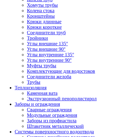
Хомуты трубы
Колена стока
Кронштейны
Крюки длинные
Крюки короткие
Соединители труб
Тройники
Углы внешние 135°
Углы внешние 90°
Углы внутренние 135°
Углы внутренние 90°
Муфты трубы
Комплектующие для водостоков
Соединители желоба
Трубы
Теплоизоляция
Каменная вата
Экструзионный пенополистирол
Заборы и ограждения
Сварные ограждения
Модульные ограждения
Заборы из профнастила
Штакетник металлический
Системы поверхностного водоотвода