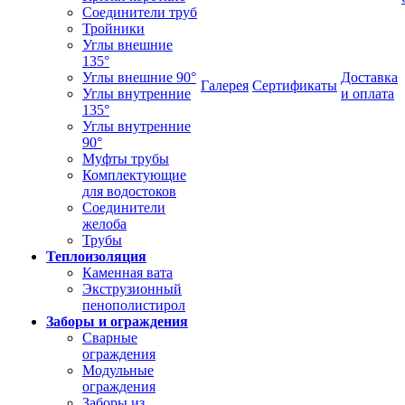
Соединители труб
Тройники
Углы внешние
135°
Углы внешние 90°
Доставка
Галерея
Сертификаты
Углы внутренние
и оплата
135°
Углы внутренние
90°
Муфты трубы
Комплектующие
для водостоков
Соединители
желоба
Трубы
Теплоизоляция
Каменная вата
Экструзионный
пенополистирол
Заборы и ограждения
Сварные
ограждения
Модульные
ограждения
Заборы из