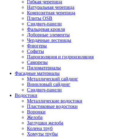
Гибкая черепица
Натуральная черепица
Композитная черепица
Плиты OSB
Сэндвич-панели
Фальцевая кровля
Доборные элементы
Чердачные лестницы
Флюгеры
Софиты
Пароизоляция и гидроизоляция
Саморезы
Пиломатериалы
Фасадные материалы
Металлический сайдинг
Виниловый сайдинг
Сэндвич-панели
Водостоки
Металлические водостоки
Пластиковые водостоки
Воронки
Желоба
Заглушки желоба
Колена труб
Хомуты трубы