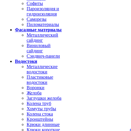
Софиты
Пароизоляция и
гидроизоляция
Саморезы
Пиломатериалы
Фасадные материалы
Металлический
сайдинг
Виниловый
сайдинг
Сэндвич-панели
Водостоки
Металлические
водостоки
Пластиковые
водостоки
Воронки
Желоба
Заглушки желоба
Колена труб
Хомуты трубы
Колена стока
Кронштейны
Крюки длинные
Крюки короткие