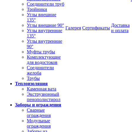
Соединители труб
Тройники
Углы внешние
135°
Углы внешние 90°
Доставка
Галерея
Сертификаты
Углы внутренние
и оплата
135°
Углы внутренние
90°
Муфты трубы
Комплектующие
для водостоков
Соединители
желоба
Трубы
Теплоизоляция
Каменная вата
Экструзионный
пенополистирол
Заборы и ограждения
Сварные
ограждения
Модульные
ограждения
Заборы из