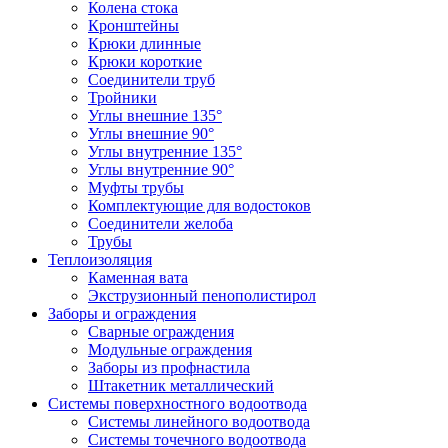
Колена стока
Кронштейны
Крюки длинные
Крюки короткие
Соединители труб
Тройники
Углы внешние 135°
Углы внешние 90°
Углы внутренние 135°
Углы внутренние 90°
Муфты трубы
Комплектующие для водостоков
Соединители желоба
Трубы
Теплоизоляция
Каменная вата
Экструзионный пенополистирол
Заборы и ограждения
Сварные ограждения
Модульные ограждения
Заборы из профнастила
Штакетник металлический
Системы поверхностного водоотвода
Системы линейного водоотвода
Системы точечного водоотвода