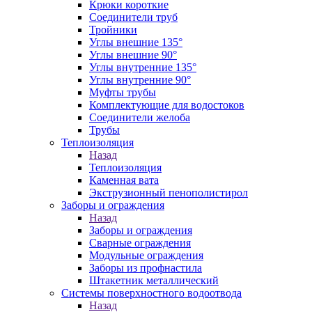
Крюки короткие
Соединители труб
Тройники
Углы внешние 135°
Углы внешние 90°
Углы внутренние 135°
Углы внутренние 90°
Муфты трубы
Комплектующие для водостоков
Соединители желоба
Трубы
Теплоизоляция
Назад
Теплоизоляция
Каменная вата
Экструзионный пенополистирол
Заборы и ограждения
Назад
Заборы и ограждения
Сварные ограждения
Модульные ограждения
Заборы из профнастила
Штакетник металлический
Системы поверхностного водоотвода
Назад