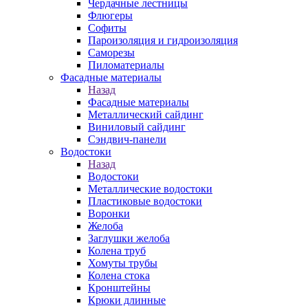
Чердачные лестницы
Флюгеры
Софиты
Пароизоляция и гидроизоляция
Саморезы
Пиломатериалы
Фасадные материалы
Назад
Фасадные материалы
Металлический сайдинг
Виниловый сайдинг
Сэндвич-панели
Водостоки
Назад
Водостоки
Металлические водостоки
Пластиковые водостоки
Воронки
Желоба
Заглушки желоба
Колена труб
Хомуты трубы
Колена стока
Кронштейны
Крюки длинные