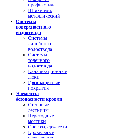
профнастила
Штакетник
металлический
Системы
поверхностного
водоотвода
Системы
линейного
водоотвода
Системы
точечного
водоотвода
Канализационные
люки
Грязезащитные
покрытия
Элементы
безопасности кровли
Стеновые
лестницы
Переходные
мостики
Снегозадержатели
Кровельные
ограждения