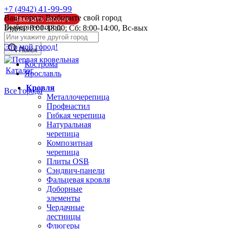
41-99-99
+7 (4942)
Ваш город:
Выбирите свой город
Заказать звонок
Выберите город:
Будни: 8:00-18:00; Сб: 8:00-14:00, Вс-вых
info@pk44.ru
Это мой город!
Поиск
Кострома
Каталог
Ярославль
Кровля
Все города
Металлочерепица
Профнастил
Гибкая черепица
Натуральная
черепица
Композитная
черепица
Плиты OSB
Сэндвич-панели
Фальцевая кровля
Доборные
элементы
Чердачные
лестницы
Флюгеры