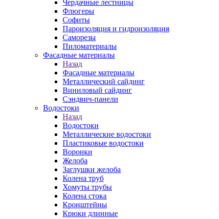
Чердачные лестницы
Флюгеры
Софиты
Пароизоляция и гидроизоляция
Саморезы
Пиломатериалы
Фасадные материалы
Назад
Фасадные материалы
Металлический сайдинг
Виниловый сайдинг
Сэндвич-панели
Водостоки
Назад
Водостоки
Металлические водостоки
Пластиковые водостоки
Воронки
Желоба
Заглушки желоба
Колена труб
Хомуты трубы
Колена стока
Кронштейны
Крюки длинные