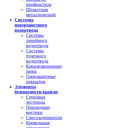
профнастила
Штакетник
металлический
Системы
поверхностного
водоотвода
Системы
линейного
водоотвода
Системы
точечного
водоотвода
Канализационные
люки
Грязезащитные
покрытия
Элементы
безопасности кровли
Стеновые
лестницы
Переходные
мостики
Снегозадержатели
Кровельные
ограждения