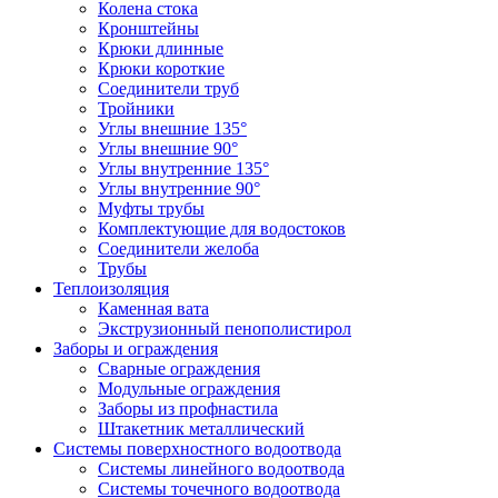
Колена стока
Кронштейны
Крюки длинные
Крюки короткие
Соединители труб
Тройники
Углы внешние 135°
Углы внешние 90°
Углы внутренние 135°
Углы внутренние 90°
Муфты трубы
Комплектующие для водостоков
Соединители желоба
Трубы
Теплоизоляция
Каменная вата
Экструзионный пенополистирол
Заборы и ограждения
Сварные ограждения
Модульные ограждения
Заборы из профнастила
Штакетник металлический
Системы поверхностного водоотвода
Системы линейного водоотвода
Системы точечного водоотвода