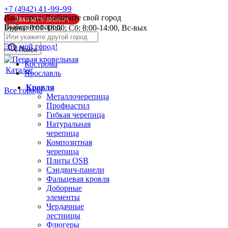
41-99-99
+7 (4942)
Ваш город:
Выбирите свой город
Заказать звонок
Выберите город:
Будни: 8:00-18:00; Сб: 8:00-14:00, Вс-вых
info@pk44.ru
Это мой город!
Поиск
Кострома
Каталог
Ярославль
Кровля
Все города
Металлочерепица
Профнастил
Гибкая черепица
Натуральная
черепица
Композитная
черепица
Плиты OSB
Сэндвич-панели
Фальцевая кровля
Доборные
элементы
Чердачные
лестницы
Флюгеры