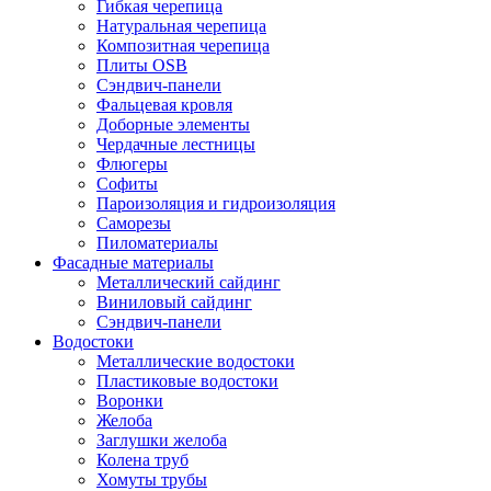
Гибкая черепица
Натуральная черепица
Композитная черепица
Плиты OSB
Сэндвич-панели
Фальцевая кровля
Доборные элементы
Чердачные лестницы
Флюгеры
Софиты
Пароизоляция и гидроизоляция
Саморезы
Пиломатериалы
Фасадные материалы
Металлический сайдинг
Виниловый сайдинг
Сэндвич-панели
Водостоки
Металлические водостоки
Пластиковые водостоки
Воронки
Желоба
Заглушки желоба
Колена труб
Хомуты трубы