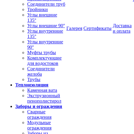
Соединители труб
Тройники
Углы внешние
135°
Углы внешние 90°
Доставка
Галерея
Сертификаты
Углы внутренние
и оплата
135°
Углы внутренние
90°
Муфты трубы
Комплектующие
для водостоков
Соединители
желоба
Трубы
Теплоизоляция
Каменная вата
Экструзионный
пенополистирол
Заборы и ограждения
Сварные
ограждения
Модульные
ограждения
Заборы из