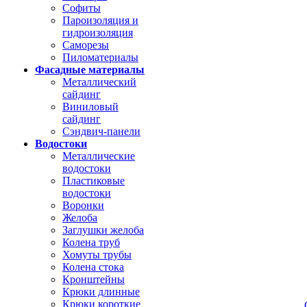
Софиты
Пароизоляция и
гидроизоляция
Саморезы
Пиломатериалы
Фасадные материалы
Металлический
сайдинг
Виниловый
сайдинг
Сэндвич-панели
Водостоки
Металлические
водостоки
Пластиковые
водостоки
Воронки
Желоба
Заглушки желоба
Колена труб
Хомуты трубы
Колена стока
Кронштейны
Крюки длинные
Крюки короткие