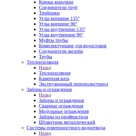
Крюки короткие
Соединители труб
Тройники
Углы внешние 135°
Углы внешние 90°
Углы внутренние 135°
Углы внутренние 90°
Муфты трубы
Комплектующие для водостоков
Соединители желоба
Трубы
Теплоизоляция
Назад
Теплоизоляция
Каменная вата
Экструзионный пенополистирол
Заборы и ограждения
Назад
Заборы и ограждения
Сварные ограждения
Модульные ограждения
Заборы из профнастила
Штакетник металлический
Системы поверхностного водоотвода
Назад