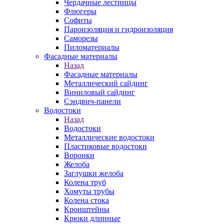
Чердачные лестницы
Флюгеры
Софиты
Пароизоляция и гидроизоляция
Саморезы
Пиломатериалы
Фасадные материалы
Назад
Фасадные материалы
Металлический сайдинг
Виниловый сайдинг
Сэндвич-панели
Водостоки
Назад
Водостоки
Металлические водостоки
Пластиковые водостоки
Воронки
Желоба
Заглушки желоба
Колена труб
Хомуты трубы
Колена стока
Кронштейны
Крюки длинные