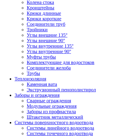
Колена стока
Кронштейны
Крюки длинные
Крюки короткие
Соединители труб
Тройники
Углы внешние 135°
Углы внешние 90°
Углы внутренние 135°
Углы внутренние 90°
Муфты трубы
Комплектующие для водостоков
Соединители желоба
Трубы
Теплоизоляция
Каменная вата
Экструзионный пенополистирол
Заборы и ограждения
Сварные ограждения
Модульные ограждения
Заборы из профнастила
Штакетник металлический
Системы поверхностного водоотвода
Системы линейного водоотвода
Системы точечного водоотвода