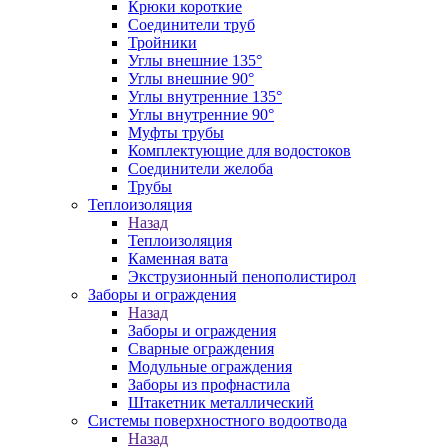
Крюки короткие
Соединители труб
Тройники
Углы внешние 135°
Углы внешние 90°
Углы внутренние 135°
Углы внутренние 90°
Муфты трубы
Комплектующие для водостоков
Соединители желоба
Трубы
Теплоизоляция
Назад
Теплоизоляция
Каменная вата
Экструзионный пенополистирол
Заборы и ограждения
Назад
Заборы и ограждения
Сварные ограждения
Модульные ограждения
Заборы из профнастила
Штакетник металлический
Системы поверхностного водоотвода
Назад