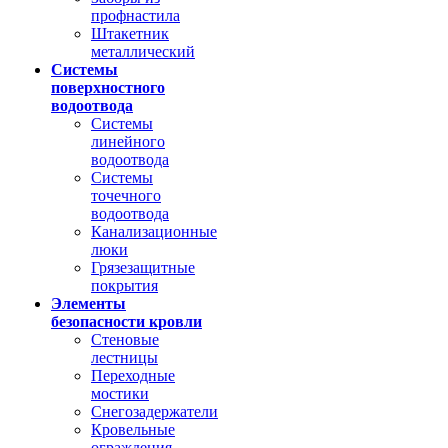
профнастила
Штакетник
металлический
Системы
поверхностного
водоотвода
Системы
линейного
водоотвода
Системы
точечного
водоотвода
Канализационные
люки
Грязезащитные
покрытия
Элементы
безопасности кровли
Стеновые
лестницы
Переходные
мостики
Снегозадержатели
Кровельные
ограждения