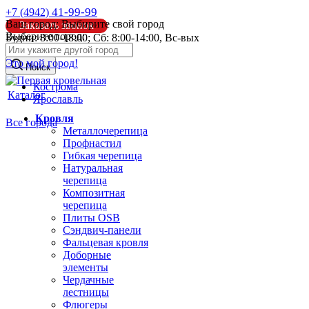
41-99-99
+7 (4942)
Ваш город:
Выбирите свой город
Заказать звонок
Выберите город:
Будни: 8:00-18:00; Сб: 8:00-14:00, Вс-вых
info@pk44.ru
Это мой город!
Поиск
Кострома
Каталог
Ярославль
Кровля
Все города
Металлочерепица
Профнастил
Гибкая черепица
Натуральная
черепица
Композитная
черепица
Плиты OSB
Сэндвич-панели
Фальцевая кровля
Доборные
элементы
Чердачные
лестницы
Флюгеры