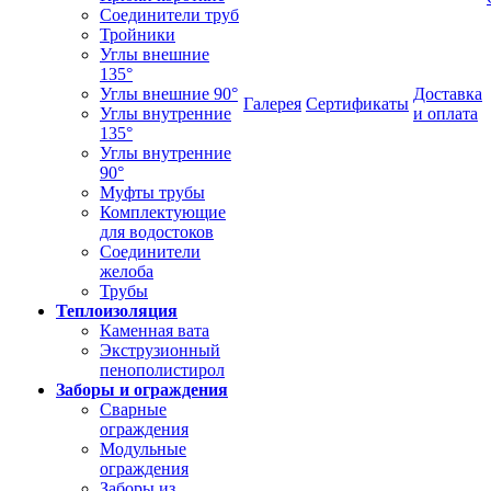
Соединители труб
Тройники
Углы внешние
135°
Углы внешние 90°
Доставка
Галерея
Сертификаты
Углы внутренние
и оплата
135°
Углы внутренние
90°
Муфты трубы
Комплектующие
для водостоков
Соединители
желоба
Трубы
Теплоизоляция
Каменная вата
Экструзионный
пенополистирол
Заборы и ограждения
Сварные
ограждения
Модульные
ограждения
Заборы из