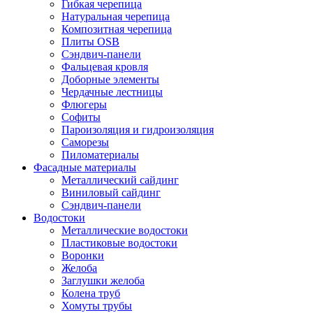
Гибкая черепица
Натуральная черепица
Композитная черепица
Плиты OSB
Сэндвич-панели
Фальцевая кровля
Доборные элементы
Чердачные лестницы
Флюгеры
Софиты
Пароизоляция и гидроизоляция
Саморезы
Пиломатериалы
Фасадные материалы
Металлический сайдинг
Виниловый сайдинг
Сэндвич-панели
Водостоки
Металлические водостоки
Пластиковые водостоки
Воронки
Желоба
Заглушки желоба
Колена труб
Хомуты трубы