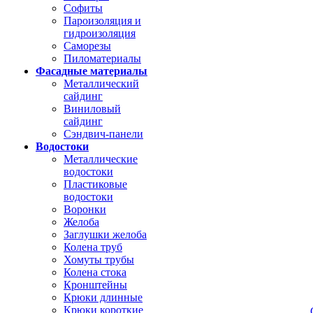
Софиты
Пароизоляция и
гидроизоляция
Саморезы
Пиломатериалы
Фасадные материалы
Металлический
сайдинг
Виниловый
сайдинг
Сэндвич-панели
Водостоки
Металлические
водостоки
Пластиковые
водостоки
Воронки
Желоба
Заглушки желоба
Колена труб
Хомуты трубы
Колена стока
Кронштейны
Крюки длинные
Крюки короткие