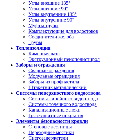
Углы внешние 135°
Углы внешние 90°
Углы внутренние 135°
Углы внутренние 90°
Муфты трубы
Комплектующие для водостоков
Соединители желоба
Трубы
Теплоизоляция
Каменная вата
Экструзионный пенополистирол
Заборы и ограждения
Сварные ограждения
Модульные ограждения
Заборы из профнастила
Штакетник металлический
Системы поверхностного водоотвода
Системы линейного водоотвода
Системы точечного водоотвода
Канализационные люки
Грязезащитные покрытия
Элементы безопасности кровли
Стеновые лестницы
Переходные мостики
Снегозадержатели