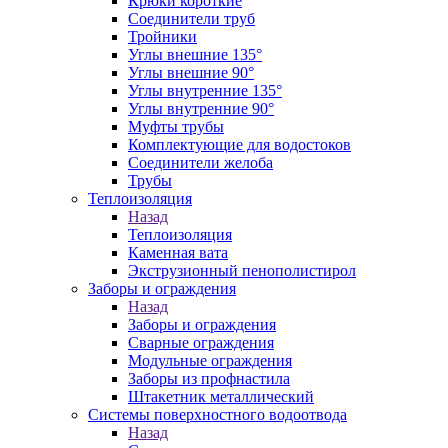
Крюки короткие
Соединители труб
Тройники
Углы внешние 135°
Углы внешние 90°
Углы внутренние 135°
Углы внутренние 90°
Муфты трубы
Комплектующие для водостоков
Соединители желоба
Трубы
Теплоизоляция
Назад
Теплоизоляция
Каменная вата
Экструзионный пенополистирол
Заборы и ограждения
Назад
Заборы и ограждения
Сварные ограждения
Модульные ограждения
Заборы из профнастила
Штакетник металлический
Системы поверхностного водоотвода
Назад