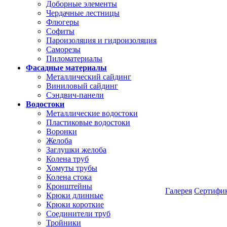
Доборные элементы
Чердачные лестницы
Флюгеры
Софиты
Пароизоляция и гидроизоляция
Саморезы
Пиломатериалы
Фасадные материалы
Металлический сайдинг
Виниловый сайдинг
Сэндвич-панели
Водостоки
Металлические водостоки
Пластиковые водостоки
Воронки
Желоба
Заглушки желоба
Колена труб
Хомуты трубы
Колена стока
Кронштейны
Галерея
Сертифи
Крюки длинные
Крюки короткие
Соединители труб
Тройники