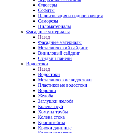
Флюгеры
Софиты
Пароизоляция и гидроизоляция
Саморезы
Пиломатериалы
Фасадные материалы
Назад
Фасадные материалы
Металлический сайдинг
Виниловый сайдинг
Сэндвич-панели
Водостоки
Назад
Водостоки
Металлические водостоки
Пластиковые водостоки
Воронки
Желоба
Заглушки желоба
Колена труб
Хомуты трубы
Колена стока
Кронштейны
Крюки длинные