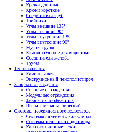
Крюки длинные
Крюки короткие
Соединители труб
Тройники
Углы внешние 135°
Углы внешние 90°
Углы внутренние 135°
Углы внутренние 90°
Муфты трубы
Комплектующие для водостоков
Соединители желоба
Трубы
Теплоизоляция
Каменная вата
Экструзионный пенополистирол
Заборы и ограждения
Сварные ограждения
Модульные ограждения
Заборы из профнастила
Штакетник металлический
Системы поверхностного водоотвода
Системы линейного водоотвода
Системы точечного водоотвода
Канализационные люки