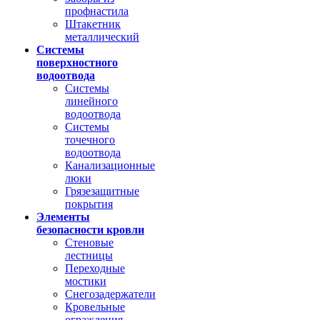
профнастила
Штакетник
металлический
Системы
поверхностного
водоотвода
Системы
линейного
водоотвода
Системы
точечного
водоотвода
Канализационные
люки
Грязезащитные
покрытия
Элементы
безопасности кровли
Стеновые
лестницы
Переходные
мостики
Снегозадержатели
Кровельные
ограждения