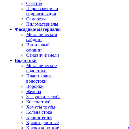
Софиты
Пароизоляция и
гидроизоляция
Саморезы
Пиломатериалы
Фасадные материалы
Металлический
сайдинг
Виниловый
сайдинг
Сэндвич-панели
Водостоки
Металлические
водостоки
Пластиковые
водостоки
Воронки
Желоба
Заглушки желоба
Колена труб
Хомуты трубы
Колена стока
Кронштейны
Крюки длинные
Крюки короткие