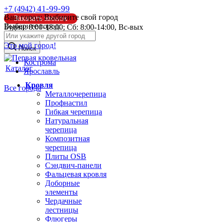
41-99-99
+7 (4942)
Ваш город:
Выбирите свой город
Заказать звонок
Выберите город:
Будни: 8:00-18:00; Сб: 8:00-14:00, Вс-вых
info@pk44.ru
Это мой город!
Поиск
Кострома
Каталог
Ярославль
Кровля
Все города
Металлочерепица
Профнастил
Гибкая черепица
Натуральная
черепица
Композитная
черепица
Плиты OSB
Сэндвич-панели
Фальцевая кровля
Доборные
элементы
Чердачные
лестницы
Флюгеры