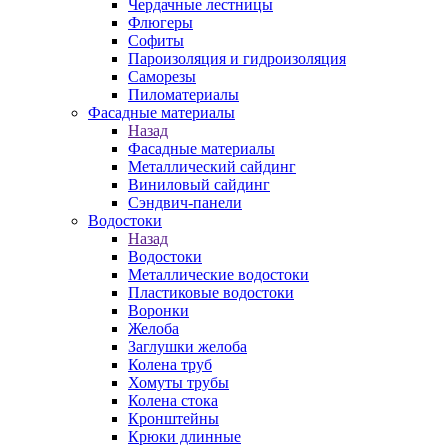
Чердачные лестницы
Флюгеры
Софиты
Пароизоляция и гидроизоляция
Саморезы
Пиломатериалы
Фасадные материалы
Назад
Фасадные материалы
Металлический сайдинг
Виниловый сайдинг
Сэндвич-панели
Водостоки
Назад
Водостоки
Металлические водостоки
Пластиковые водостоки
Воронки
Желоба
Заглушки желоба
Колена труб
Хомуты трубы
Колена стока
Кронштейны
Крюки длинные