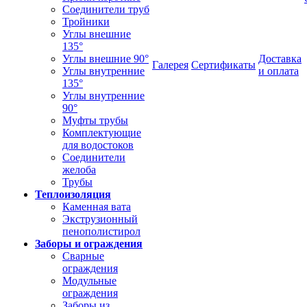
Соединители труб
Тройники
Углы внешние
135°
Углы внешние 90°
Доставка
Галерея
Сертификаты
Углы внутренние
и оплата
135°
Углы внутренние
90°
Муфты трубы
Комплектующие
для водостоков
Соединители
желоба
Трубы
Теплоизоляция
Каменная вата
Экструзионный
пенополистирол
Заборы и ограждения
Сварные
ограждения
Модульные
ограждения
Заборы из