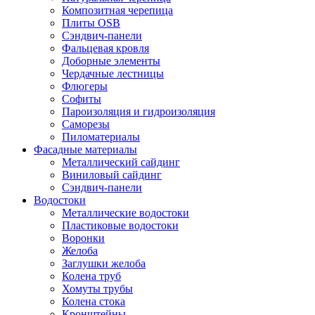
Композитная черепица
Плиты OSB
Сэндвич-панели
Фальцевая кровля
Доборные элементы
Чердачные лестницы
Флюгеры
Софиты
Пароизоляция и гидроизоляция
Саморезы
Пиломатериалы
Фасадные материалы
Металлический сайдинг
Виниловый сайдинг
Сэндвич-панели
Водостоки
Металлические водостоки
Пластиковые водостоки
Воронки
Желоба
Заглушки желоба
Колена труб
Хомуты трубы
Колена стока
Кронштейны