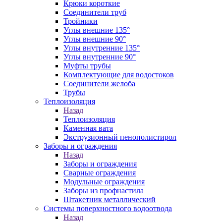
Крюки короткие
Соединители труб
Тройники
Углы внешние 135°
Углы внешние 90°
Углы внутренние 135°
Углы внутренние 90°
Муфты трубы
Комплектующие для водостоков
Соединители желоба
Трубы
Теплоизоляция
Назад
Теплоизоляция
Каменная вата
Экструзионный пенополистирол
Заборы и ограждения
Назад
Заборы и ограждения
Сварные ограждения
Модульные ограждения
Заборы из профнастила
Штакетник металлический
Системы поверхностного водоотвода
Назад