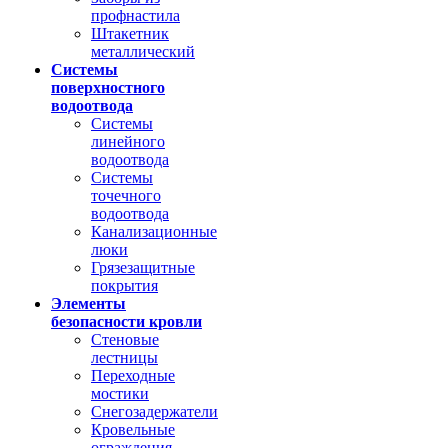
профнастила
Штакетник
металлический
Системы
поверхностного
водоотвода
Системы
линейного
водоотвода
Системы
точечного
водоотвода
Канализационные
люки
Грязезащитные
покрытия
Элементы
безопасности кровли
Стеновые
лестницы
Переходные
мостики
Снегозадержатели
Кровельные
ограждения