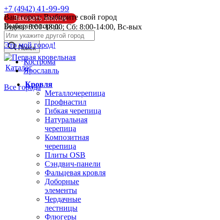
41-99-99
+7 (4942)
Ваш город:
Выбирите свой город
Заказать звонок
Выберите город:
Будни: 8:00-18:00; Сб: 8:00-14:00, Вс-вых
info@pk44.ru
Это мой город!
Поиск
Кострома
Каталог
Ярославль
Кровля
Все города
Металлочерепица
Профнастил
Гибкая черепица
Натуральная
черепица
Композитная
черепица
Плиты OSB
Сэндвич-панели
Фальцевая кровля
Доборные
элементы
Чердачные
лестницы
Флюгеры