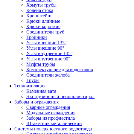
Хомуты трубы
Колена стока
Кронштейны
Крюки длинные
Крюки короткие
Соединители труб
Тройники
Углы внешние 135°
Углы внешние 90°
Углы внутренние 135°
Углы внутренние 90°
Муфты трубы
Комплектующие для водостоков
Соединители желоба
Трубы
Теплоизоляция
Каменная вата
Экструзионный пенополистирол
Заборы и ограждения
Сварные ограждения
Модульные ограждения
Заборы из профнастила
Штакетник металлический
Системы поверхностного водоотвода