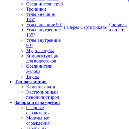
Соединители труб
Тройники
Углы внешние
135°
Углы внешние 90°
Доставка
Галерея
Сертификаты
Углы внутренние
и оплата
135°
Углы внутренние
90°
Муфты трубы
Комплектующие
для водостоков
Соединители
желоба
Трубы
Теплоизоляция
Каменная вата
Экструзионный
пенополистирол
Заборы и ограждения
Сварные
ограждения
Модульные
ограждения
Заборы из