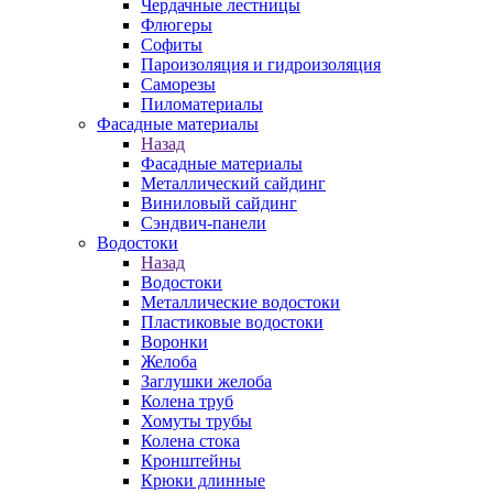
Чердачные лестницы
Флюгеры
Софиты
Пароизоляция и гидроизоляция
Саморезы
Пиломатериалы
Фасадные материалы
Назад
Фасадные материалы
Металлический сайдинг
Виниловый сайдинг
Сэндвич-панели
Водостоки
Назад
Водостоки
Металлические водостоки
Пластиковые водостоки
Воронки
Желоба
Заглушки желоба
Колена труб
Хомуты трубы
Колена стока
Кронштейны
Крюки длинные