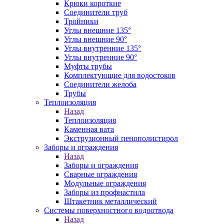
Крюки короткие
Соединители труб
Тройники
Углы внешние 135°
Углы внешние 90°
Углы внутренние 135°
Углы внутренние 90°
Муфты трубы
Комплектующие для водостоков
Соединители желоба
Трубы
Теплоизоляция
Назад
Теплоизоляция
Каменная вата
Экструзионный пенополистирол
Заборы и ограждения
Назад
Заборы и ограждения
Сварные ограждения
Модульные ограждения
Заборы из профнастила
Штакетник металлический
Системы поверхностного водоотвода
Назад