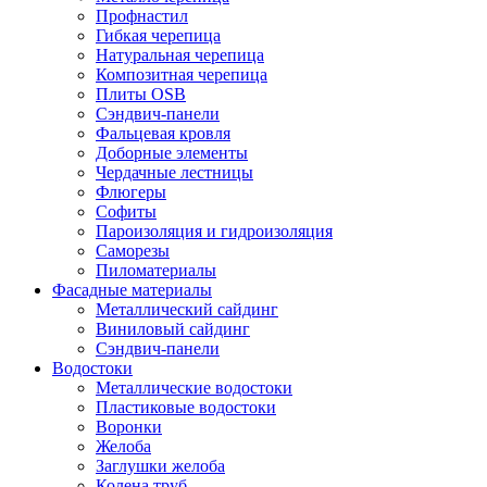
Профнастил
Гибкая черепица
Натуральная черепица
Композитная черепица
Плиты OSB
Сэндвич-панели
Фальцевая кровля
Доборные элементы
Чердачные лестницы
Флюгеры
Софиты
Пароизоляция и гидроизоляция
Саморезы
Пиломатериалы
Фасадные материалы
Металлический сайдинг
Виниловый сайдинг
Сэндвич-панели
Водостоки
Металлические водостоки
Пластиковые водостоки
Воронки
Желоба
Заглушки желоба
Колена труб