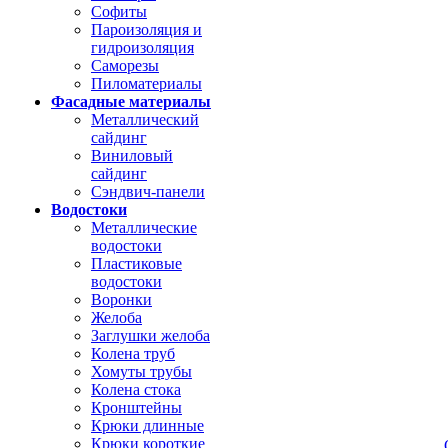
Софиты
Пароизоляция и
гидроизоляция
Саморезы
Пиломатериалы
Фасадные материалы
Металлический
сайдинг
Виниловый
сайдинг
Сэндвич-панели
Водостоки
Металлические
водостоки
Пластиковые
водостоки
Воронки
Желоба
Заглушки желоба
Колена труб
Хомуты трубы
Колена стока
Кронштейны
Крюки длинные
Крюки короткие