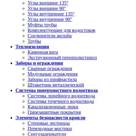
Углы внешние 135°
Углы внешние 90°
Углы внутренние 135°
Углы внутренние 90°
Муфты трубы
Комплектующие для водостоков
Соединители желоба
Трубы
Теплоизоляция
Каменная вата
Экструзионный пенополистирол
Заборы и ограждения
Сварные ограждения
Модульные ограждения
Заборы из профнастила
Штакетник металлический
Системы поверхностного водоотвода
Системы линейного водоотвода
Системы точечного водоотвода
Канализационные люки
Грязезащитные покрытия
Элементы безопасности кровли
Стеновые лестницы
Переходные мостики
Снегозадержатели