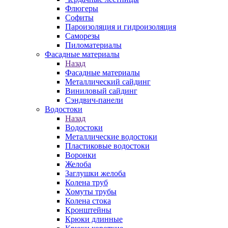
Флюгеры
Софиты
Пароизоляция и гидроизоляция
Саморезы
Пиломатериалы
Фасадные материалы
Назад
Фасадные материалы
Металлический сайдинг
Виниловый сайдинг
Сэндвич-панели
Водостоки
Назад
Водостоки
Металлические водостоки
Пластиковые водостоки
Воронки
Желоба
Заглушки желоба
Колена труб
Хомуты трубы
Колена стока
Кронштейны
Крюки длинные