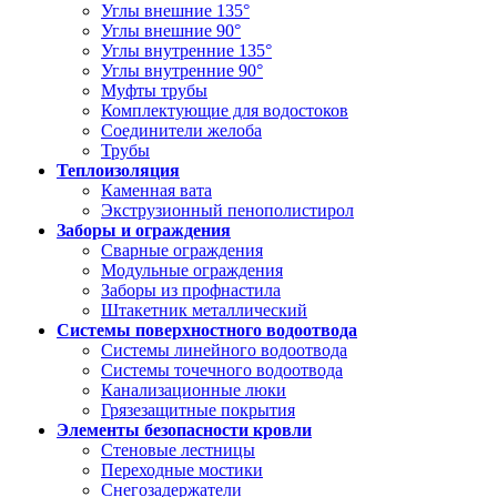
Углы внешние 135°
Углы внешние 90°
Углы внутренние 135°
Углы внутренние 90°
Муфты трубы
Комплектующие для водостоков
Соединители желоба
Трубы
Теплоизоляция
Каменная вата
Экструзионный пенополистирол
Заборы и ограждения
Сварные ограждения
Модульные ограждения
Заборы из профнастила
Штакетник металлический
Системы поверхностного водоотвода
Системы линейного водоотвода
Системы точечного водоотвода
Канализационные люки
Грязезащитные покрытия
Элементы безопасности кровли
Стеновые лестницы
Переходные мостики
Снегозадержатели