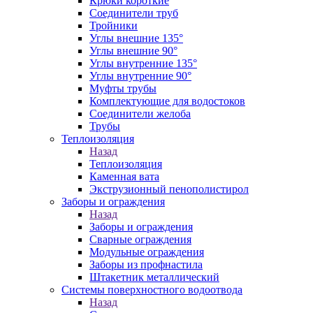
Крюки короткие
Соединители труб
Тройники
Углы внешние 135°
Углы внешние 90°
Углы внутренние 135°
Углы внутренние 90°
Муфты трубы
Комплектующие для водостоков
Соединители желоба
Трубы
Теплоизоляция
Назад
Теплоизоляция
Каменная вата
Экструзионный пенополистирол
Заборы и ограждения
Назад
Заборы и ограждения
Сварные ограждения
Модульные ограждения
Заборы из профнастила
Штакетник металлический
Системы поверхностного водоотвода
Назад