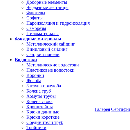
Доборные элементы
Чердачные лестницы
Флюгеры
Софиты
Пароизоляция и гидроизоляция
Саморезы
Пиломатериалы
Фасадные материалы
Металлический сайдинг
Виниловый сайдинг
Сэндвич-панели
Водостоки
Металлические водостоки
Пластиковые водостоки
Воронки
Желоба
Заглушки желоба
Колена труб
Хомуты трубы
Колена стока
Кронштейны
Галерея
Сертифи
Крюки длинные
Крюки короткие
Соединители труб
Тройники