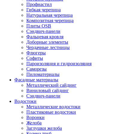
Профнастил
Гибкая черепица
Натуральная черепица
Композитная черепица
Плиты OSB
Сэндвич-панели
Фальцевая кровля
Доборные элементы
Чердачные лестницы
Флюгеры
Софиты
Пароизоляция и гидроизоляция
Саморезы
Пиломатериалы
Фасадные материалы
Металлический сайдинг
Виниловый сайдинг
Сэндвич-панели
Водостоки
Металлические водостоки
Пластиковые водостоки
Воронки
Желоба
Заглушки желоба
Колена труб