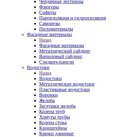
Чердачные лестницы
Флюгеры
Софиты
Пароизоляция и гидроизоляция
Саморезы
Пиломатериалы
Фасадные материалы
Назад
Фасадные материалы
Металлический сайдинг
Виниловый сайдинг
Сэндвич-панели
Водостоки
Назад
Водостоки
Металлические водостоки
Пластиковые водостоки
Воронки
Желоба
Заглушки желоба
Колена труб
Хомуты трубы
Колена стока
Кронштейны
Крюки длинные