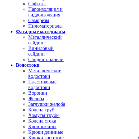
Софиты
Пароизоляция и
гидроизоляция
Саморезы
Пиломатериалы
Фасадные материалы
Металлический
сайдинг
Виниловый
сайдинг
Сэндвич-панели
Водостоки
Металлические
водостоки
Пластиковые
водостоки
Воронки
Желоба
Заглушки желоба
Колена труб
Хомуты трубы
Колена стока
Кронштейны
Крюки длинные
Крюки короткие