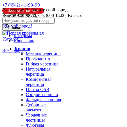
41-99-99
+7 (4942)
Ваш город:
Выбирите свой город
Заказать звонок
Выберите город:
Будни: 8:00-18:00; Сб: 8:00-14:00, Вс-вых
info@pk44.ru
Это мой город!
Поиск
Кострома
Каталог
Ярославль
Кровля
Все города
Металлочерепица
Профнастил
Гибкая черепица
Натуральная
черепица
Композитная
черепица
Плиты OSB
Сэндвич-панели
Фальцевая кровля
Доборные
элементы
Чердачные
лестницы
Флюгеры