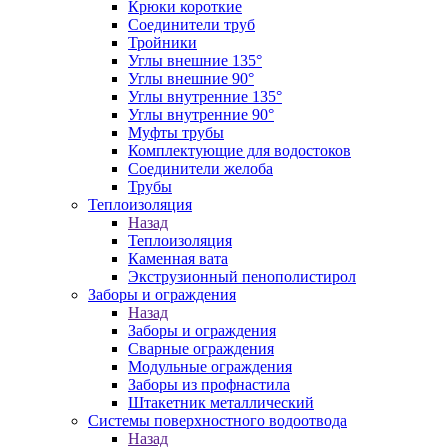
Крюки короткие
Соединители труб
Тройники
Углы внешние 135°
Углы внешние 90°
Углы внутренние 135°
Углы внутренние 90°
Муфты трубы
Комплектующие для водостоков
Соединители желоба
Трубы
Теплоизоляция
Назад
Теплоизоляция
Каменная вата
Экструзионный пенополистирол
Заборы и ограждения
Назад
Заборы и ограждения
Сварные ограждения
Модульные ограждения
Заборы из профнастила
Штакетник металлический
Системы поверхностного водоотвода
Назад