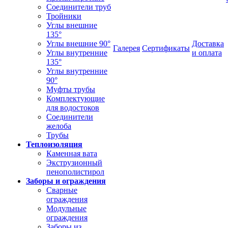
Соединители труб
Тройники
Углы внешние
135°
Углы внешние 90°
Доставка
Галерея
Сертификаты
Углы внутренние
и оплата
135°
Углы внутренние
90°
Муфты трубы
Комплектующие
для водостоков
Соединители
желоба
Трубы
Теплоизоляция
Каменная вата
Экструзионный
пенополистирол
Заборы и ограждения
Сварные
ограждения
Модульные
ограждения
Заборы из