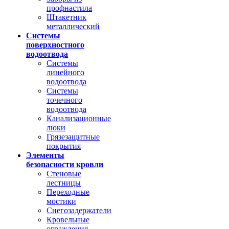
профнастила
Штакетник
металлический
Системы
поверхностного
водоотвода
Системы
линейного
водоотвода
Системы
точечного
водоотвода
Канализационные
люки
Грязезащитные
покрытия
Элементы
безопасности кровли
Стеновые
лестницы
Переходные
мостики
Снегозадержатели
Кровельные
ограждения