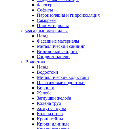
Флюгеры
Софиты
Пароизоляция и гидроизоляция
Саморезы
Пиломатериалы
Фасадные материалы
Назад
Фасадные материалы
Металлический сайдинг
Виниловый сайдинг
Сэндвич-панели
Водостоки
Назад
Водостоки
Металлические водостоки
Пластиковые водостоки
Воронки
Желоба
Заглушки желоба
Колена труб
Хомуты трубы
Колена стока
Кронштейны
Крюки длинные