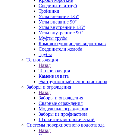
Крюки короткие
Соединители труб
Тройники
Углы внешние 135°
Углы внешние 90°
Углы внутренние 135°
Углы внутренние 90°
Муфты трубы
Комплектующие для водостоков
Соединители желоба
Трубы
Теплоизоляция
Назад
Теплоизоляция
Каменная вата
Экструзионный пенополистирол
Заборы и ограждения
Назад
Заборы и ограждения
Сварные ограждения
Модульные ограждения
Заборы из профнастила
Штакетник металлический
Системы поверхностного водоотвода
Назад