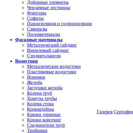
Доборные элементы
Чердачные лестницы
Флюгеры
Софиты
Пароизоляция и гидроизоляция
Саморезы
Пиломатериалы
Фасадные материалы
Металлический сайдинг
Виниловый сайдинг
Сэндвич-панели
Водостоки
Металлические водостоки
Пластиковые водостоки
Воронки
Желоба
Заглушки желоба
Колена труб
Хомуты трубы
Колена стока
Кронштейны
Галерея
Сертифи
Крюки длинные
Крюки короткие
Соединители труб
Тройники