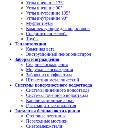
Углы внешние 135°
Углы внешние 90°
Углы внутренние 135°
Углы внутренние 90°
Муфты трубы
Комплектующие для водостоков
Соединители желоба
Трубы
Теплоизоляция
Каменная вата
Экструзионный пенополистирол
Заборы и ограждения
Сварные ограждения
Модульные ограждения
Заборы из профнастила
Штакетник металлический
Системы поверхностного водоотвода
Системы линейного водоотвода
Системы точечного водоотвода
Канализационные люки
Грязезащитные покрытия
Элементы безопасности кровли
Стеновые лестницы
Переходные мостики
Снегозадержатели