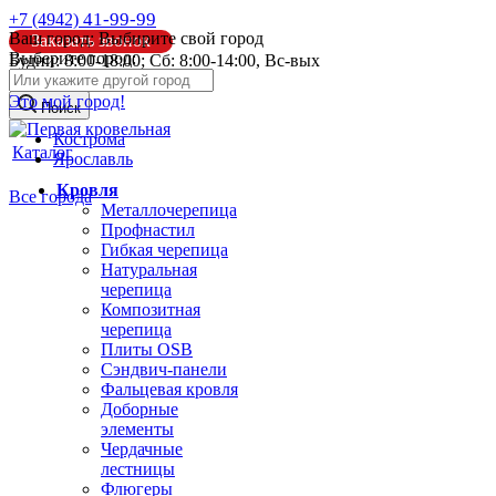
41-99-99
+7 (4942)
Ваш город:
Выбирите свой город
Заказать звонок
Выберите город:
Будни: 8:00-18:00; Сб: 8:00-14:00, Вс-вых
info@pk44.ru
Это мой город!
Поиск
Кострома
Каталог
Ярославль
Кровля
Все города
Металлочерепица
Профнастил
Гибкая черепица
Натуральная
черепица
Композитная
черепица
Плиты OSB
Сэндвич-панели
Фальцевая кровля
Доборные
элементы
Чердачные
лестницы
Флюгеры