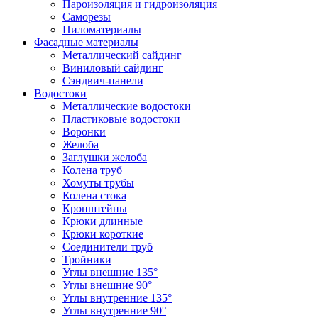
Пароизоляция и гидроизоляция
Саморезы
Пиломатериалы
Фасадные материалы
Металлический сайдинг
Виниловый сайдинг
Сэндвич-панели
Водостоки
Металлические водостоки
Пластиковые водостоки
Воронки
Желоба
Заглушки желоба
Колена труб
Хомуты трубы
Колена стока
Кронштейны
Крюки длинные
Крюки короткие
Соединители труб
Тройники
Углы внешние 135°
Углы внешние 90°
Углы внутренние 135°
Углы внутренние 90°