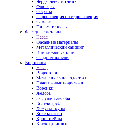
Чердачные лестницы
Флюгеры
Софиты
Пароизоляция и гидроизоляция
Саморезы
Пиломатериалы
Фасадные материалы
Назад
Фасадные материалы
Металлический сайдинг
Виниловый сайдинг
Сэндвич-панели
Водостоки
Назад
Водостоки
Металлические водостоки
Пластиковые водостоки
Воронки
Желоба
Заглушки желоба
Колена труб
Хомуты трубы
Колена стока
Кронштейны
Крюки длинные