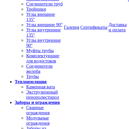
Соединители труб
Тройники
Углы внешние
135°
Углы внешние 90°
Доставка
Галерея
Сертификаты
Углы внутренние
и оплата
135°
Углы внутренние
90°
Муфты трубы
Комплектующие
для водостоков
Соединители
желоба
Трубы
Теплоизоляция
Каменная вата
Экструзионный
пенополистирол
Заборы и ограждения
Сварные
ограждения
Модульные
ограждения
Заборы из