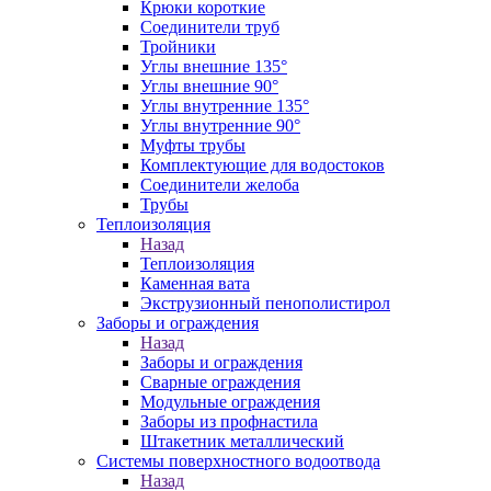
Крюки короткие
Соединители труб
Тройники
Углы внешние 135°
Углы внешние 90°
Углы внутренние 135°
Углы внутренние 90°
Муфты трубы
Комплектующие для водостоков
Соединители желоба
Трубы
Теплоизоляция
Назад
Теплоизоляция
Каменная вата
Экструзионный пенополистирол
Заборы и ограждения
Назад
Заборы и ограждения
Сварные ограждения
Модульные ограждения
Заборы из профнастила
Штакетник металлический
Системы поверхностного водоотвода
Назад