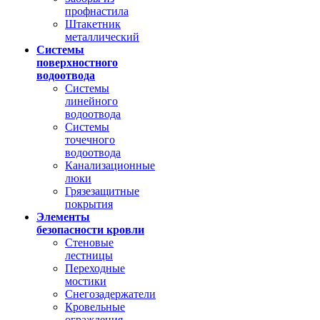
профнастила
Штакетник
металлический
Системы
поверхностного
водоотвода
Системы
линейного
водоотвода
Системы
точечного
водоотвода
Канализационные
люки
Грязезащитные
покрытия
Элементы
безопасности кровли
Стеновые
лестницы
Переходные
мостики
Снегозадержатели
Кровельные
ограждения