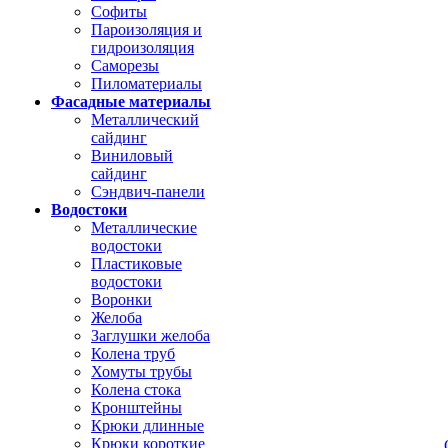
Софиты
Пароизоляция и
гидроизоляция
Саморезы
Пиломатериалы
Фасадные материалы
Металлический
сайдинг
Виниловый
сайдинг
Сэндвич-панели
Водостоки
Металлические
водостоки
Пластиковые
водостоки
Воронки
Желоба
Заглушки желоба
Колена труб
Хомуты трубы
Колена стока
Кронштейны
Крюки длинные
Крюки короткие