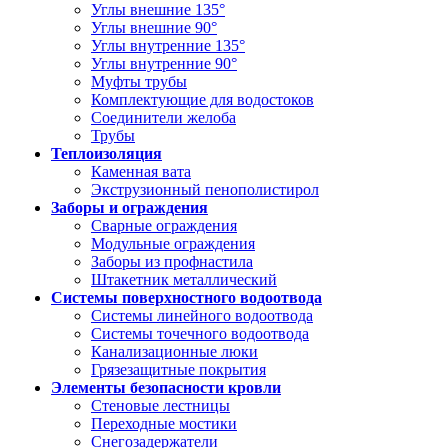
Углы внешние 135°
Углы внешние 90°
Углы внутренние 135°
Углы внутренние 90°
Муфты трубы
Комплектующие для водостоков
Соединители желоба
Трубы
Теплоизоляция
Каменная вата
Экструзионный пенополистирол
Заборы и ограждения
Сварные ограждения
Модульные ограждения
Заборы из профнастила
Штакетник металлический
Системы поверхностного водоотвода
Системы линейного водоотвода
Системы точечного водоотвода
Канализационные люки
Грязезащитные покрытия
Элементы безопасности кровли
Стеновые лестницы
Переходные мостики
Снегозадержатели