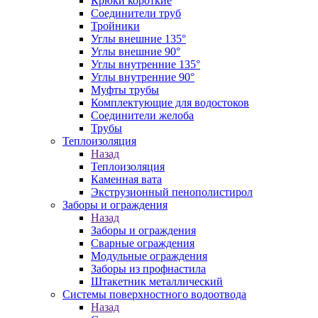
Крюки короткие
Соединители труб
Тройники
Углы внешние 135°
Углы внешние 90°
Углы внутренние 135°
Углы внутренние 90°
Муфты трубы
Комплектующие для водостоков
Соединители желоба
Трубы
Теплоизоляция
Назад
Теплоизоляция
Каменная вата
Экструзионный пенополистирол
Заборы и ограждения
Назад
Заборы и ограждения
Сварные ограждения
Модульные ограждения
Заборы из профнастила
Штакетник металлический
Системы поверхностного водоотвода
Назад