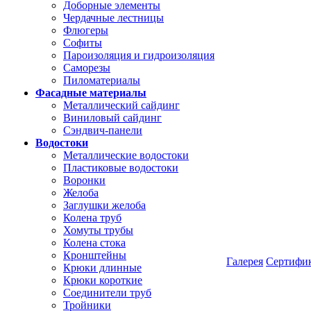
Доборные элементы
Чердачные лестницы
Флюгеры
Софиты
Пароизоляция и гидроизоляция
Саморезы
Пиломатериалы
Фасадные материалы
Металлический сайдинг
Виниловый сайдинг
Сэндвич-панели
Водостоки
Металлические водостоки
Пластиковые водостоки
Воронки
Желоба
Заглушки желоба
Колена труб
Хомуты трубы
Колена стока
Кронштейны
Галерея
Сертифи
Крюки длинные
Крюки короткие
Соединители труб
Тройники