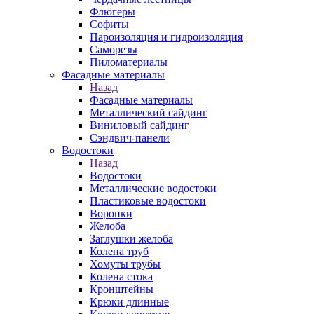
Флюгеры
Софиты
Пароизоляция и гидроизоляция
Саморезы
Пиломатериалы
Фасадные материалы
Назад
Фасадные материалы
Металлический сайдинг
Виниловый сайдинг
Сэндвич-панели
Водостоки
Назад
Водостоки
Металлические водостоки
Пластиковые водостоки
Воронки
Желоба
Заглушки желоба
Колена труб
Хомуты трубы
Колена стока
Кронштейны
Крюки длинные