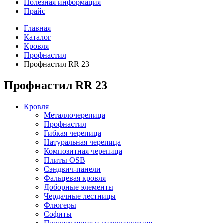
Полезная информация
Прайс
Главная
Каталог
Кровля
Профнастил
Профнастил RR 23
Профнастил RR 23
Кровля
Металлочерепица
Профнастил
Гибкая черепица
Натуральная черепица
Композитная черепица
Плиты OSB
Сэндвич-панели
Фальцевая кровля
Доборные элементы
Чердачные лестницы
Флюгеры
Софиты
Пароизоляция и гидроизоляция