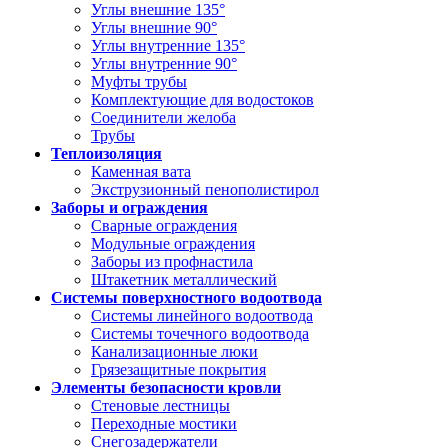
Углы внешние 135°
Углы внешние 90°
Углы внутренние 135°
Углы внутренние 90°
Муфты трубы
Комплектующие для водостоков
Соединители желоба
Трубы
Теплоизоляция
Каменная вата
Экструзионный пенополистирол
Заборы и ограждения
Сварные ограждения
Модульные ограждения
Заборы из профнастила
Штакетник металлический
Системы поверхностного водоотвода
Системы линейного водоотвода
Системы точечного водоотвода
Канализационные люки
Грязезащитные покрытия
Элементы безопасности кровли
Стеновые лестницы
Переходные мостики
Снегозадержатели