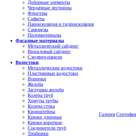
Доборные элементы
Чердачные лестницы
Флюгеры
Софиты
Пароизоляция и гидроизоляция
Саморезы
Пиломатериалы
Фасадные материалы
Металлический сайдинг
Виниловый сайдинг
Сэндвич-панели
Водостоки
Металлические водостоки
Пластиковые водостоки
Воронки
Желоба
Заглушки желоба
Колена труб
Хомуты трубы
Колена стока
Кронштейны
Галерея
Сертифи
Крюки длинные
Крюки короткие
Соединители труб
Тройники