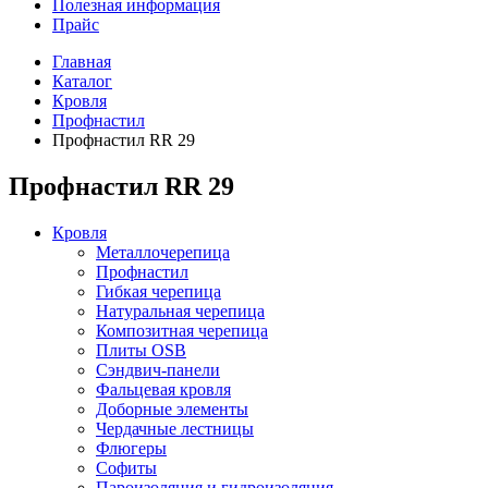
Полезная информация
Прайс
Главная
Каталог
Кровля
Профнастил
Профнастил RR 29
Профнастил RR 29
Кровля
Металлочерепица
Профнастил
Гибкая черепица
Натуральная черепица
Композитная черепица
Плиты OSB
Сэндвич-панели
Фальцевая кровля
Доборные элементы
Чердачные лестницы
Флюгеры
Софиты
Пароизоляция и гидроизоляция