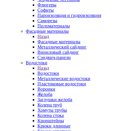
Флюгеры
Софиты
Пароизоляция и гидроизоляция
Саморезы
Пиломатериалы
Фасадные материалы
Назад
Фасадные материалы
Металлический сайдинг
Виниловый сайдинг
Сэндвич-панели
Водостоки
Назад
Водостоки
Металлические водостоки
Пластиковые водостоки
Воронки
Желоба
Заглушки желоба
Колена труб
Хомуты трубы
Колена стока
Кронштейны
Крюки длинные