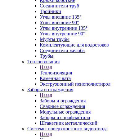
Крюки короткие
Соединители труб
Тройники
Углы внешние 135°
Углы внешние 90°
Углы внутренние 135°
Углы внутренние 90°
Муфты трубы
Комплектующие для водостоков
Соединители желоба
Трубы
Теплоизоляция
Назад
Теплоизоляция
Каменная вата
Экструзионный пенополистирол
Заборы и ограждения
Назад
Заборы и ограждения
Сварные ограждения
Модульные ограждения
Заборы из профнастила
Штакетник металлический
Системы поверхностного водоотвода
Назад