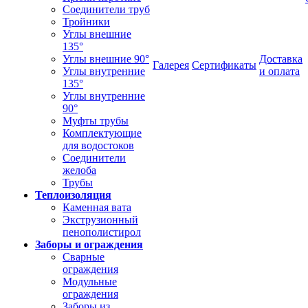
Соединители труб
Тройники
Углы внешние
135°
Углы внешние 90°
Доставка
Галерея
Сертификаты
Углы внутренние
и оплата
135°
Углы внутренние
90°
Муфты трубы
Комплектующие
для водостоков
Соединители
желоба
Трубы
Теплоизоляция
Каменная вата
Экструзионный
пенополистирол
Заборы и ограждения
Сварные
ограждения
Модульные
ограждения
Заборы из