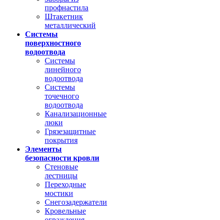
профнастила
Штакетник
металлический
Системы
поверхностного
водоотвода
Системы
линейного
водоотвода
Системы
точечного
водоотвода
Канализационные
люки
Грязезащитные
покрытия
Элементы
безопасности кровли
Стеновые
лестницы
Переходные
мостики
Снегозадержатели
Кровельные
ограждения