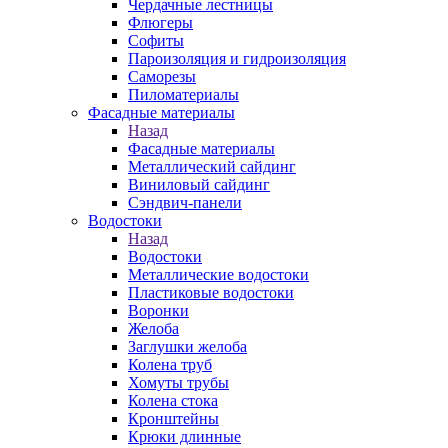
Чердачные лестницы
Флюгеры
Софиты
Пароизоляция и гидроизоляция
Саморезы
Пиломатериалы
Фасадные материалы
Назад
Фасадные материалы
Металлический сайдинг
Виниловый сайдинг
Сэндвич-панели
Водостоки
Назад
Водостоки
Металлические водостоки
Пластиковые водостоки
Воронки
Желоба
Заглушки желоба
Колена труб
Хомуты трубы
Колена стока
Кронштейны
Крюки длинные