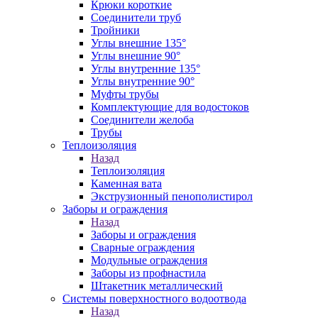
Крюки короткие
Соединители труб
Тройники
Углы внешние 135°
Углы внешние 90°
Углы внутренние 135°
Углы внутренние 90°
Муфты трубы
Комплектующие для водостоков
Соединители желоба
Трубы
Теплоизоляция
Назад
Теплоизоляция
Каменная вата
Экструзионный пенополистирол
Заборы и ограждения
Назад
Заборы и ограждения
Сварные ограждения
Модульные ограждения
Заборы из профнастила
Штакетник металлический
Системы поверхностного водоотвода
Назад