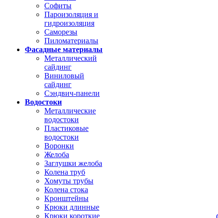
Софиты
Пароизоляция и
гидроизоляция
Саморезы
Пиломатериалы
Фасадные материалы
Металлический
сайдинг
Виниловый
сайдинг
Сэндвич-панели
Водостоки
Металлические
водостоки
Пластиковые
водостоки
Воронки
Желоба
Заглушки желоба
Колена труб
Хомуты трубы
Колена стока
Кронштейны
Крюки длинные
Крюки короткие