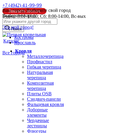
41-99-99
+7 (4942)
Ваш город:
Выбирите свой город
Заказать звонок
Выберите город:
Будни: 8:00-18:00; Сб: 8:00-14:00, Вс-вых
info@pk44.ru
Это мой город!
Поиск
Кострома
Каталог
Ярославль
Кровля
Все города
Металлочерепица
Профнастил
Гибкая черепица
Натуральная
черепица
Композитная
черепица
Плиты OSB
Сэндвич-панели
Фальцевая кровля
Доборные
элементы
Чердачные
лестницы
Флюгеры