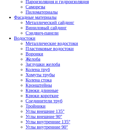
Пароизоляция и гидроизоляция
Саморезы
Пиломатериалы
Фасадные материалы
Металлический сайдинг
Виниловый сайдинг
Сэндвич-панели
Водостоки
Металлические водостоки
Пластиковые водостоки
Воронки
Желоба
Заглушки желоба
Колена труб
Хомуты трубы
Колена стока
Кронштейны
Крюки длинные
Крюки короткие
Соединители труб
Тройники
Углы внешние 135°
Углы внешние 90°
Углы внутренние 135°
Углы внутренние 90°