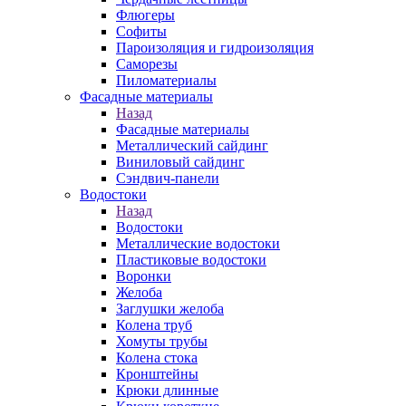
Флюгеры
Софиты
Пароизоляция и гидроизоляция
Саморезы
Пиломатериалы
Фасадные материалы
Назад
Фасадные материалы
Металлический сайдинг
Виниловый сайдинг
Сэндвич-панели
Водостоки
Назад
Водостоки
Металлические водостоки
Пластиковые водостоки
Воронки
Желоба
Заглушки желоба
Колена труб
Хомуты трубы
Колена стока
Кронштейны
Крюки длинные