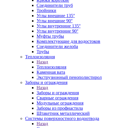
Крюки короткие
Соединители труб
Тройники
Углы внешние 135°
Углы внешние 90°
Углы внутренние 135°
Углы внутренние 90°
Муфты трубы
Комплектующие для водостоков
Соединители желоба
Трубы
Теплоизоляция
Назад
Теплоизоляция
Каменная вата
Экструзионный пенополистирол
Заборы и ограждения
Назад
Заборы и ограждения
Сварные ограждения
Модульные ограждения
Заборы из профнастила
Штакетник металлический
Системы поверхностного водоотвода
Назад