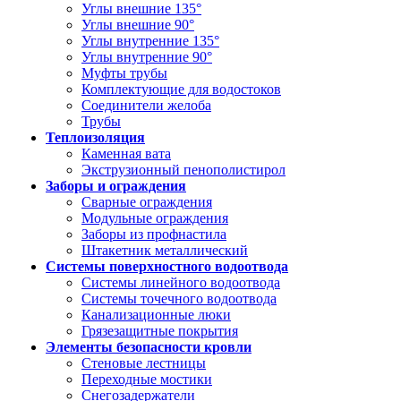
Углы внешние 135°
Углы внешние 90°
Углы внутренние 135°
Углы внутренние 90°
Муфты трубы
Комплектующие для водостоков
Соединители желоба
Трубы
Теплоизоляция
Каменная вата
Экструзионный пенополистирол
Заборы и ограждения
Сварные ограждения
Модульные ограждения
Заборы из профнастила
Штакетник металлический
Системы поверхностного водоотвода
Системы линейного водоотвода
Системы точечного водоотвода
Канализационные люки
Грязезащитные покрытия
Элементы безопасности кровли
Стеновые лестницы
Переходные мостики
Снегозадержатели