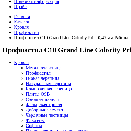
Полезная информация
Прайс
Главная
Каталог
Кровля
Профнастил
Профнастил С10 Grand Line Colority Print 0,45 мм Рябина
Профнастил С10 Grand Line Colority Pri
Кровля
Металлочерепица
Профнастил
Гибкая черепица
Натуральная черепица
Композитная черепица
Плиты OSB
Сэндвич-панели
Фальцевая кровля
Доборные элементы
Чердачные лестницы
Флюгеры
Софиты
Пароизоляция и гидроизоляция