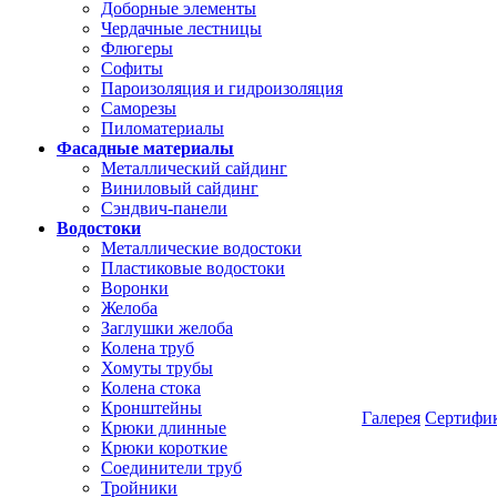
Доборные элементы
Чердачные лестницы
Флюгеры
Софиты
Пароизоляция и гидроизоляция
Саморезы
Пиломатериалы
Фасадные материалы
Металлический сайдинг
Виниловый сайдинг
Сэндвич-панели
Водостоки
Металлические водостоки
Пластиковые водостоки
Воронки
Желоба
Заглушки желоба
Колена труб
Хомуты трубы
Колена стока
Кронштейны
Галерея
Сертифи
Крюки длинные
Крюки короткие
Соединители труб
Тройники