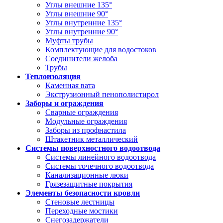
Углы внешние 135°
Углы внешние 90°
Углы внутренние 135°
Углы внутренние 90°
Муфты трубы
Комплектующие для водостоков
Соединители желоба
Трубы
Теплоизоляция
Каменная вата
Экструзионный пенополистирол
Заборы и ограждения
Сварные ограждения
Модульные ограждения
Заборы из профнастила
Штакетник металлический
Системы поверхностного водоотвода
Системы линейного водоотвода
Системы точечного водоотвода
Канализационные люки
Грязезащитные покрытия
Элементы безопасности кровли
Стеновые лестницы
Переходные мостики
Снегозадержатели