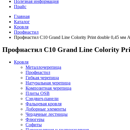
Полезная информация
Прайс
Главная
Каталог
Кровля
Профнастил
Профнастил С10 Grand Line Colority Print double 0,45 мм
Профнастил С10 Grand Line Colority Pr
Кровля
Металлочерепица
Профнастил
Гибкая черепица
Натуральная черепица
Композитная черепица
Плиты OSB
Сэндвич-панели
Фальцевая кровля
Доборные элементы
Чердачные лестницы
Флюгеры
Софиты
Пароизоляция и гидроизоляция