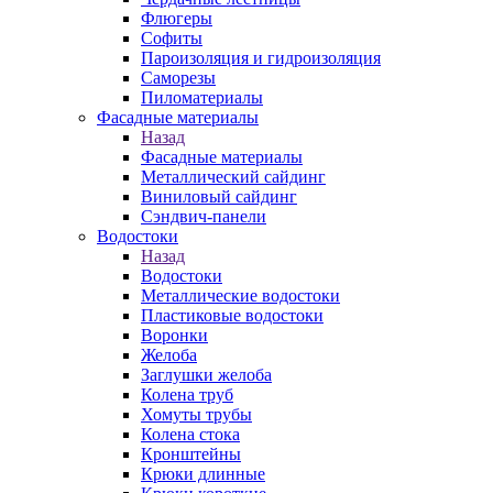
Флюгеры
Софиты
Пароизоляция и гидроизоляция
Саморезы
Пиломатериалы
Фасадные материалы
Назад
Фасадные материалы
Металлический сайдинг
Виниловый сайдинг
Сэндвич-панели
Водостоки
Назад
Водостоки
Металлические водостоки
Пластиковые водостоки
Воронки
Желоба
Заглушки желоба
Колена труб
Хомуты трубы
Колена стока
Кронштейны
Крюки длинные