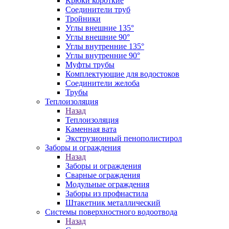
Крюки короткие
Соединители труб
Тройники
Углы внешние 135°
Углы внешние 90°
Углы внутренние 135°
Углы внутренние 90°
Муфты трубы
Комплектующие для водостоков
Соединители желоба
Трубы
Теплоизоляция
Назад
Теплоизоляция
Каменная вата
Экструзионный пенополистирол
Заборы и ограждения
Назад
Заборы и ограждения
Сварные ограждения
Модульные ограждения
Заборы из профнастила
Штакетник металлический
Системы поверхностного водоотвода
Назад