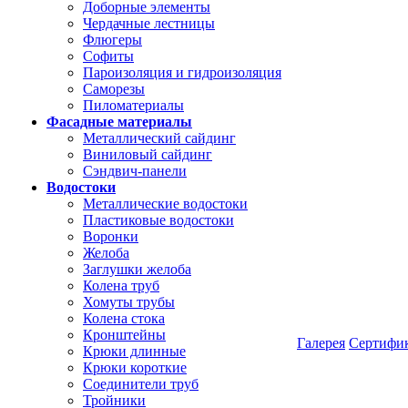
Доборные элементы
Чердачные лестницы
Флюгеры
Софиты
Пароизоляция и гидроизоляция
Саморезы
Пиломатериалы
Фасадные материалы
Металлический сайдинг
Виниловый сайдинг
Сэндвич-панели
Водостоки
Металлические водостоки
Пластиковые водостоки
Воронки
Желоба
Заглушки желоба
Колена труб
Хомуты трубы
Колена стока
Кронштейны
Галерея
Сертифи
Крюки длинные
Крюки короткие
Соединители труб
Тройники