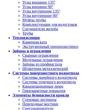
Углы внешние 135°
Углы внешние 90°
Углы внутренние 135°
Углы внутренние 90°
Муфты трубы
Комплектующие для водостоков
Соединители желоба
Трубы
Теплоизоляция
Каменная вата
Экструзионный пенополистирол
Заборы и ограждения
Сварные ограждения
Модульные ограждения
Заборы из профнастила
Штакетник металлический
Системы поверхностного водоотвода
Системы линейного водоотвода
Системы точечного водоотвода
Канализационные люки
Грязезащитные покрытия
Элементы безопасности кровли
Стеновые лестницы
Переходные мостики
Снегозадержатели