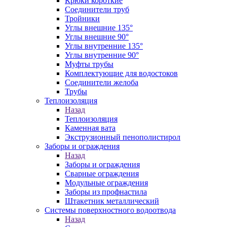
Крюки короткие
Соединители труб
Тройники
Углы внешние 135°
Углы внешние 90°
Углы внутренние 135°
Углы внутренние 90°
Муфты трубы
Комплектующие для водостоков
Соединители желоба
Трубы
Теплоизоляция
Назад
Теплоизоляция
Каменная вата
Экструзионный пенополистирол
Заборы и ограждения
Назад
Заборы и ограждения
Сварные ограждения
Модульные ограждения
Заборы из профнастила
Штакетник металлический
Системы поверхностного водоотвода
Назад