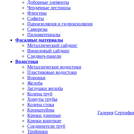
Доборные элементы
Чердачные лестницы
Флюгеры
Софиты
Пароизоляция и гидроизоляция
Саморезы
Пиломатериалы
Фасадные материалы
Металлический сайдинг
Виниловый сайдинг
Сэндвич-панели
Водостоки
Металлические водостоки
Пластиковые водостоки
Воронки
Желоба
Заглушки желоба
Колена труб
Хомуты трубы
Колена стока
Кронштейны
Галерея
Сертифи
Крюки длинные
Крюки короткие
Соединители труб
Тройники