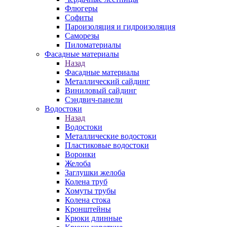
Флюгеры
Софиты
Пароизоляция и гидроизоляция
Саморезы
Пиломатериалы
Фасадные материалы
Назад
Фасадные материалы
Металлический сайдинг
Виниловый сайдинг
Сэндвич-панели
Водостоки
Назад
Водостоки
Металлические водостоки
Пластиковые водостоки
Воронки
Желоба
Заглушки желоба
Колена труб
Хомуты трубы
Колена стока
Кронштейны
Крюки длинные