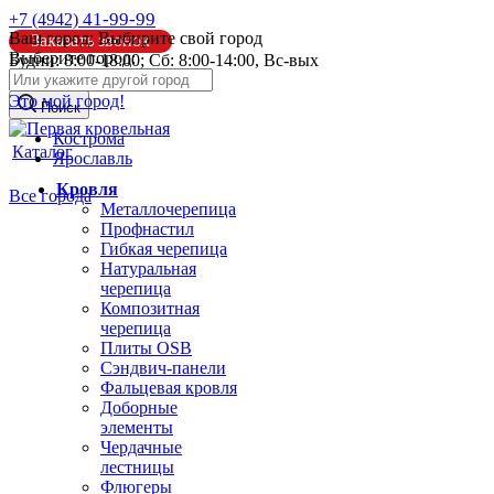
41-99-99
+7 (4942)
Ваш город:
Выбирите свой город
Заказать звонок
Выберите город:
Будни: 8:00-18:00; Сб: 8:00-14:00, Вс-вых
info@pk44.ru
Это мой город!
Поиск
Кострома
Каталог
Ярославль
Кровля
Все города
Металлочерепица
Профнастил
Гибкая черепица
Натуральная
черепица
Композитная
черепица
Плиты OSB
Сэндвич-панели
Фальцевая кровля
Доборные
элементы
Чердачные
лестницы
Флюгеры