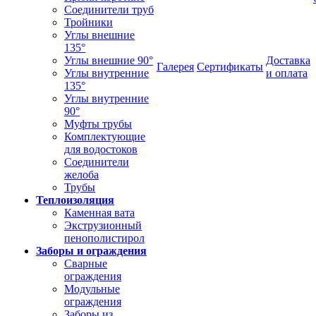
Соединители труб
Тройники
Углы внешние
135°
Углы внешние 90°
Доставка
Галерея
Сертификаты
Углы внутренние
и оплата
135°
Углы внутренние
90°
Муфты трубы
Комплектующие
для водостоков
Соединители
желоба
Трубы
Теплоизоляция
Каменная вата
Экструзионный
пенополистирол
Заборы и ограждения
Сварные
ограждения
Модульные
ограждения
Заборы из