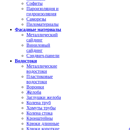
Софиты
Пароизоляция и
гидроизоляция
Саморезы
Пиломатериалы
Фасадные материалы
Металлический
сайдинг
Виниловый
сайдинг
Сэндвич-панели
Водостоки
Металлические
водостоки
Пластиковые
водостоки
Воронки
Желоба
Заглушки желоба
Колена труб
Хомуты трубы
Колена стока
Кронштейны
Крюки длинные
Крюки короткие