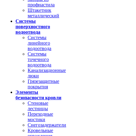
профнастила
Штакетник
металлический
Системы
поверхностного
водоотвода
Системы
линейного
водоотвода
Системы
точечного
водоотвода
Канализационные
люки
Грязезащитные
покрытия
Элементы
безопасности кровли
Стеновые
лестницы
Переходные
мостики
Снегозадержатели
Кровельные
ограждения