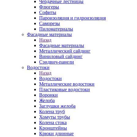
Чердачные лестницы
Флюгеры
Софиты
Пароизоляция и гидроизоляция
Саморезы
Пиломатериалы
Фасадные материалы
Назад
Фасадные материалы
Металлический сайдинг
Виниловый сайдинг
Сэндвич-панели
Водостоки
Назад
Водостоки
Металлические водостоки
Пластиковые водостоки
Воронки
Желоба
Заглушки желоба
Колена труб
Хомуты трубы
Колена стока
Кронштейны
Крюки длинные