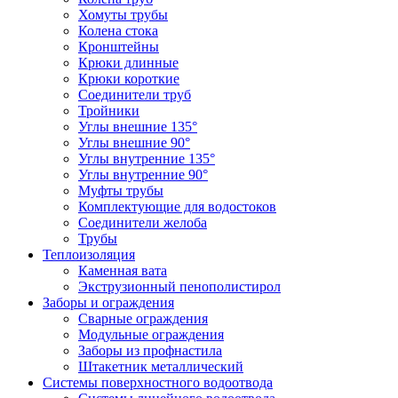
Хомуты трубы
Колена стока
Кронштейны
Крюки длинные
Крюки короткие
Соединители труб
Тройники
Углы внешние 135°
Углы внешние 90°
Углы внутренние 135°
Углы внутренние 90°
Муфты трубы
Комплектующие для водостоков
Соединители желоба
Трубы
Теплоизоляция
Каменная вата
Экструзионный пенополистирол
Заборы и ограждения
Сварные ограждения
Модульные ограждения
Заборы из профнастила
Штакетник металлический
Системы поверхностного водоотвода