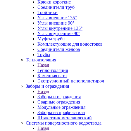
Крюки короткие
Соединители труб
Тройники
Углы внешние 135°
Углы внешние 90°
Углы внутренние 135°
Углы внутренние 90°
Муфты трубы
Комплектующие для водостоков
Соединители желоба
Трубы
Теплоизоляция
Назад
Теплоизоляция
Каменная вата
Экструзионный пенополистирол
Заборы и ограждения
Назад
Заборы и ограждения
Сварные ограждения
Модульные ограждения
Заборы из профнастила
Штакетник металлический
Системы поверхностного водоотвода
Назад