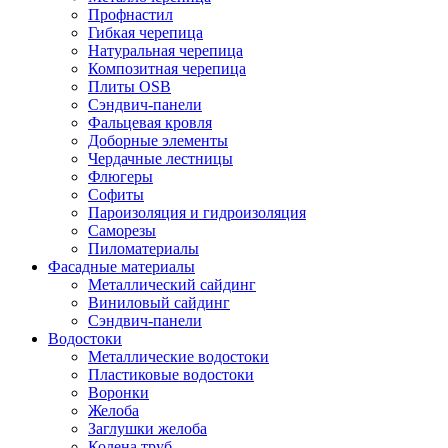
Профнастил
Гибкая черепица
Натуральная черепица
Композитная черепица
Плиты OSB
Сэндвич-панели
Фальцевая кровля
Доборные элементы
Чердачные лестницы
Флюгеры
Софиты
Пароизоляция и гидроизоляция
Саморезы
Пиломатериалы
Фасадные материалы
Металлический сайдинг
Виниловый сайдинг
Сэндвич-панели
Водостоки
Металлические водостоки
Пластиковые водостоки
Воронки
Желоба
Заглушки желоба
Колена труб