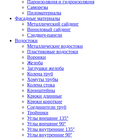
Пароизоляция и гидроизоляция
Саморезы
Пиломатериалы
Фасадные материалы
Металлический сайдинг
Виниловый сайдинг
Сэндвич-панели
Водостоки
Металлические водостоки
Пластиковые водостоки
Воронки
Желоба
Заглушки желоба
Колена труб
Хомуты трубы
Колена стока
Кронштейны
Крюки длинные
Крюки короткие
Соединители труб
Тройники
Углы внешние 135°
Углы внешние 90°
Углы внутренние 135°
Углы внутренние 90°