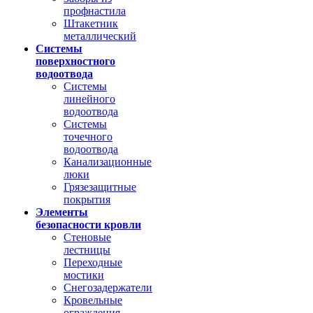
профнастила
Штакетник
металлический
Системы
поверхностного
водоотвода
Системы
линейного
водоотвода
Системы
точечного
водоотвода
Канализационные
люки
Грязезащитные
покрытия
Элементы
безопасности кровли
Стеновые
лестницы
Переходные
мостики
Снегозадержатели
Кровельные
ограждения