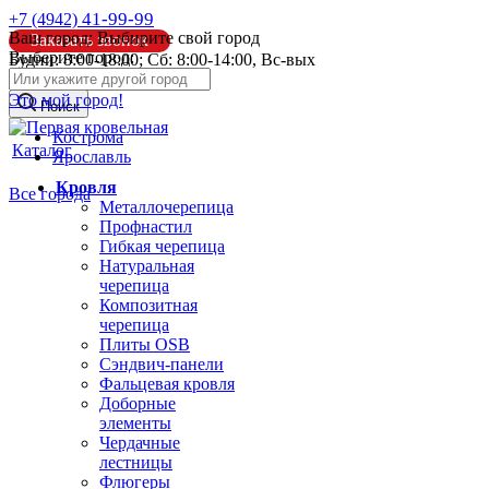
41-99-99
+7 (4942)
Ваш город:
Выбирите свой город
Заказать звонок
Выберите город:
Будни: 8:00-18:00; Сб: 8:00-14:00, Вс-вых
info@pk44.ru
Это мой город!
Поиск
Кострома
Каталог
Ярославль
Кровля
Все города
Металлочерепица
Профнастил
Гибкая черепица
Натуральная
черепица
Композитная
черепица
Плиты OSB
Сэндвич-панели
Фальцевая кровля
Доборные
элементы
Чердачные
лестницы
Флюгеры