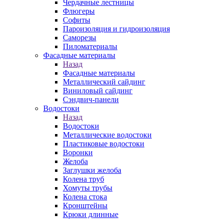
Чердачные лестницы
Флюгеры
Софиты
Пароизоляция и гидроизоляция
Саморезы
Пиломатериалы
Фасадные материалы
Назад
Фасадные материалы
Металлический сайдинг
Виниловый сайдинг
Сэндвич-панели
Водостоки
Назад
Водостоки
Металлические водостоки
Пластиковые водостоки
Воронки
Желоба
Заглушки желоба
Колена труб
Хомуты трубы
Колена стока
Кронштейны
Крюки длинные