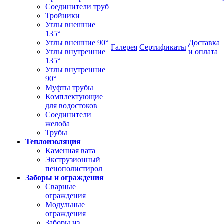
Соединители труб
Тройники
Углы внешние
135°
Углы внешние 90°
Доставка
Галерея
Сертификаты
Углы внутренние
и оплата
135°
Углы внутренние
90°
Муфты трубы
Комплектующие
для водостоков
Соединители
желоба
Трубы
Теплоизоляция
Каменная вата
Экструзионный
пенополистирол
Заборы и ограждения
Сварные
ограждения
Модульные
ограждения
Заборы из