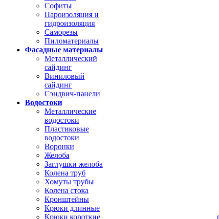
Софиты
Пароизоляция и
гидроизоляция
Саморезы
Пиломатериалы
Фасадные материалы
Металлический
сайдинг
Виниловый
сайдинг
Сэндвич-панели
Водостоки
Металлические
водостоки
Пластиковые
водостоки
Воронки
Желоба
Заглушки желоба
Колена труб
Хомуты трубы
Колена стока
Кронштейны
Крюки длинные
Крюки короткие