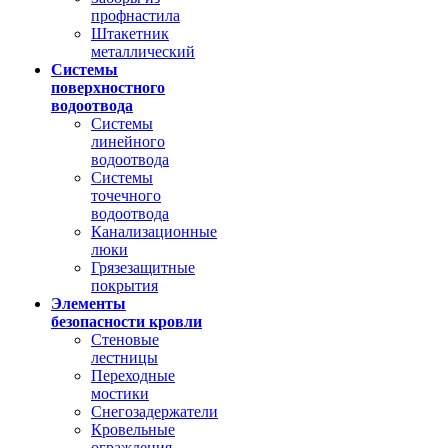
профнастила
Штакетник
металлический
Системы
поверхностного
водоотвода
Системы
линейного
водоотвода
Системы
точечного
водоотвода
Канализационные
люки
Грязезащитные
покрытия
Элементы
безопасности кровли
Стеновые
лестницы
Переходные
мостики
Снегозадержатели
Кровельные
ограждения