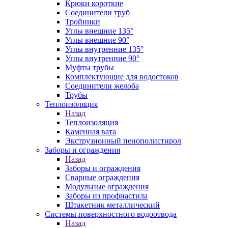
Крюки короткие
Соединители труб
Тройники
Углы внешние 135°
Углы внешние 90°
Углы внутренние 135°
Углы внутренние 90°
Муфты трубы
Комплектующие для водостоков
Соединители желоба
Трубы
Теплоизоляция
Назад
Теплоизоляция
Каменная вата
Экструзионный пенополистирол
Заборы и ограждения
Назад
Заборы и ограждения
Сварные ограждения
Модульные ограждения
Заборы из профнастила
Штакетник металлический
Системы поверхностного водоотвода
Назад