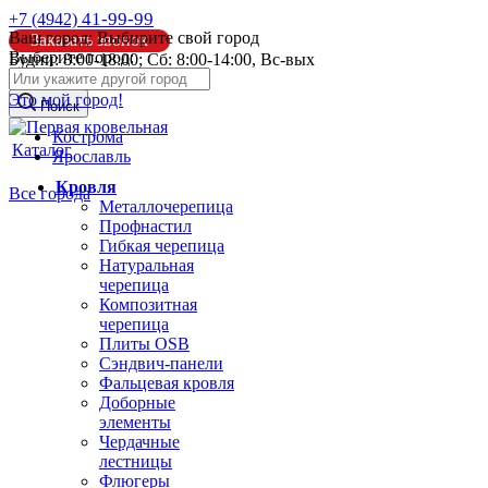
41-99-99
+7 (4942)
Ваш город:
Выбирите свой город
Заказать звонок
Выберите город:
Будни: 8:00-18:00; Сб: 8:00-14:00, Вс-вых
info@pk44.ru
Это мой город!
Поиск
Кострома
Каталог
Ярославль
Кровля
Все города
Металлочерепица
Профнастил
Гибкая черепица
Натуральная
черепица
Композитная
черепица
Плиты OSB
Сэндвич-панели
Фальцевая кровля
Доборные
элементы
Чердачные
лестницы
Флюгеры