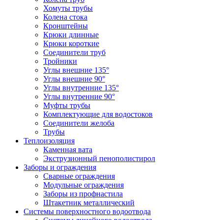
Хомуты трубы
Колена стока
Кронштейны
Крюки длинные
Крюки короткие
Соединители труб
Тройники
Углы внешние 135°
Углы внешние 90°
Углы внутренние 135°
Углы внутренние 90°
Муфты трубы
Комплектующие для водостоков
Соединители желоба
Трубы
Теплоизоляция
Каменная вата
Экструзионный пенополистирол
Заборы и ограждения
Сварные ограждения
Модульные ограждения
Заборы из профнастила
Штакетник металлический
Системы поверхностного водоотвода