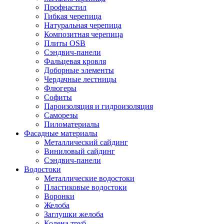
Профнастил
Гибкая черепица
Натуральная черепица
Композитная черепица
Плиты OSB
Сэндвич-панели
Фальцевая кровля
Доборные элементы
Чердачные лестницы
Флюгеры
Софиты
Пароизоляция и гидроизоляция
Саморезы
Пиломатериалы
Фасадные материалы
Металлический сайдинг
Виниловый сайдинг
Сэндвич-панели
Водостоки
Металлические водостоки
Пластиковые водостоки
Воронки
Желоба
Заглушки желоба
Колена труб