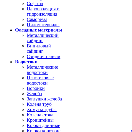
Софиты
Пароизоляция и
гидроизоляция
Саморезы
Пиломатериалы
Фасадные материалы
Металлический
сайдинг
Виниловый
сайдинг
Сэндвич-панели
Водостоки
Металлические
водостоки
Пластиковые
водостоки
Воронки
Желоба
Заглушки желоба
Колена труб
Хомуты трубы
Колена стока
Кронштейны
Крюки длинные
Крюки короткие