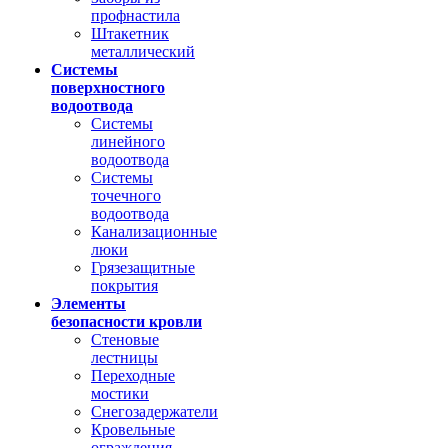
профнастила
Штакетник
металлический
Системы
поверхностного
водоотвода
Системы
линейного
водоотвода
Системы
точечного
водоотвода
Канализационные
люки
Грязезащитные
покрытия
Элементы
безопасности кровли
Стеновые
лестницы
Переходные
мостики
Снегозадержатели
Кровельные
ограждения