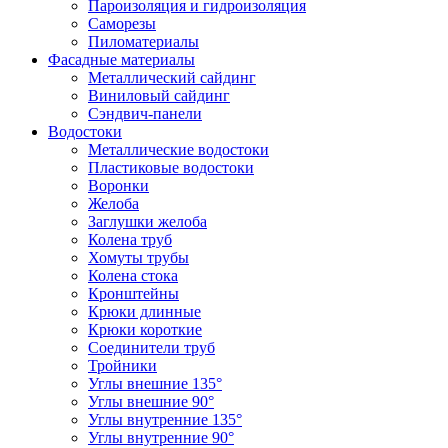
Пароизоляция и гидроизоляция
Саморезы
Пиломатериалы
Фасадные материалы
Металлический сайдинг
Виниловый сайдинг
Сэндвич-панели
Водостоки
Металлические водостоки
Пластиковые водостоки
Воронки
Желоба
Заглушки желоба
Колена труб
Хомуты трубы
Колена стока
Кронштейны
Крюки длинные
Крюки короткие
Соединители труб
Тройники
Углы внешние 135°
Углы внешние 90°
Углы внутренние 135°
Углы внутренние 90°