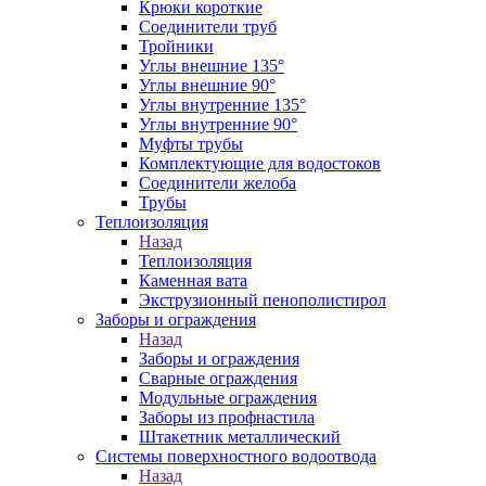
Крюки короткие
Соединители труб
Тройники
Углы внешние 135°
Углы внешние 90°
Углы внутренние 135°
Углы внутренние 90°
Муфты трубы
Комплектующие для водостоков
Соединители желоба
Трубы
Теплоизоляция
Назад
Теплоизоляция
Каменная вата
Экструзионный пенополистирол
Заборы и ограждения
Назад
Заборы и ограждения
Сварные ограждения
Модульные ограждения
Заборы из профнастила
Штакетник металлический
Системы поверхностного водоотвода
Назад