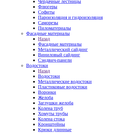
Чердачные лестницы
Флюгеры
Софиты
Пароизоляция и гидроизоляция
Саморезы
Пиломатериалы
Фасадные материалы
Назад
Фасадные материалы
Металлический сайдинг
Виниловый сайдинг
Сэндвич-панели
Водостоки
Назад
Водостоки
Металлические водостоки
Пластиковые водостоки
Воронки
Желоба
Заглушки желоба
Колена труб
Хомуты трубы
Колена стока
Кронштейны
Крюки длинные