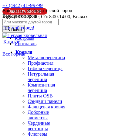
41-99-99
+7 (4942)
Ваш город:
Выбирите свой город
Заказать звонок
Выберите город:
Будни: 8:00-18:00; Сб: 8:00-14:00, Вс-вых
info@pk44.ru
Это мой город!
Поиск
Кострома
Каталог
Ярославль
Кровля
Все города
Металлочерепица
Профнастил
Гибкая черепица
Натуральная
черепица
Композитная
черепица
Плиты OSB
Сэндвич-панели
Фальцевая кровля
Доборные
элементы
Чердачные
лестницы
Флюгеры