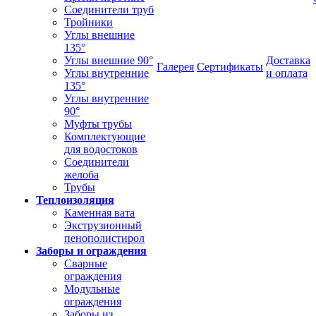
Соединители труб
Тройники
Углы внешние
135°
Углы внешние 90°
Доставка
Галерея
Сертификаты
Углы внутренние
и оплата
135°
Углы внутренние
90°
Муфты трубы
Комплектующие
для водостоков
Соединители
желоба
Трубы
Теплоизоляция
Каменная вата
Экструзионный
пенополистирол
Заборы и ограждения
Сварные
ограждения
Модульные
ограждения
Заборы из