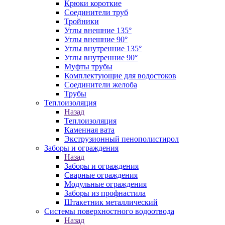
Крюки короткие
Соединители труб
Тройники
Углы внешние 135°
Углы внешние 90°
Углы внутренние 135°
Углы внутренние 90°
Муфты трубы
Комплектующие для водостоков
Соединители желоба
Трубы
Теплоизоляция
Назад
Теплоизоляция
Каменная вата
Экструзионный пенополистирол
Заборы и ограждения
Назад
Заборы и ограждения
Сварные ограждения
Модульные ограждения
Заборы из профнастила
Штакетник металлический
Системы поверхностного водоотвода
Назад