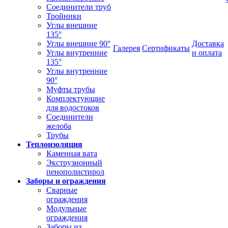
Соединители труб
Тройники
Углы внешние
135°
Углы внешние 90°
Доставка
Галерея
Сертификаты
Углы внутренние
и оплата
135°
Углы внутренние
90°
Муфты трубы
Комплектующие
для водостоков
Соединители
желоба
Трубы
Теплоизоляция
Каменная вата
Экструзионный
пенополистирол
Заборы и ограждения
Сварные
ограждения
Модульные
ограждения
Заборы из