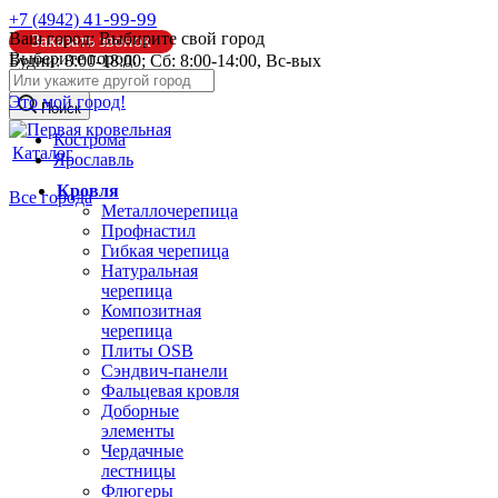
41-99-99
+7 (4942)
Ваш город:
Выбирите свой город
Заказать звонок
Выберите город:
Будни: 8:00-18:00; Сб: 8:00-14:00, Вс-вых
info@pk44.ru
Это мой город!
Поиск
Кострома
Каталог
Ярославль
Кровля
Все города
Металлочерепица
Профнастил
Гибкая черепица
Натуральная
черепица
Композитная
черепица
Плиты OSB
Сэндвич-панели
Фальцевая кровля
Доборные
элементы
Чердачные
лестницы
Флюгеры