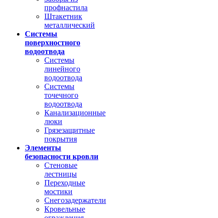
профнастила
Штакетник
металлический
Системы
поверхностного
водоотвода
Системы
линейного
водоотвода
Системы
точечного
водоотвода
Канализационные
люки
Грязезащитные
покрытия
Элементы
безопасности кровли
Стеновые
лестницы
Переходные
мостики
Снегозадержатели
Кровельные
ограждения