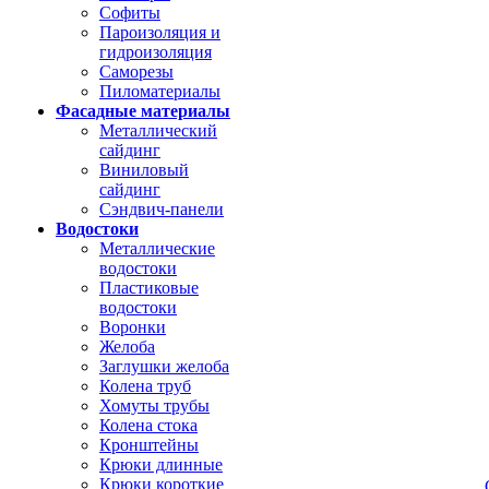
Софиты
Пароизоляция и
гидроизоляция
Саморезы
Пиломатериалы
Фасадные материалы
Металлический
сайдинг
Виниловый
сайдинг
Сэндвич-панели
Водостоки
Металлические
водостоки
Пластиковые
водостоки
Воронки
Желоба
Заглушки желоба
Колена труб
Хомуты трубы
Колена стока
Кронштейны
Крюки длинные
Крюки короткие