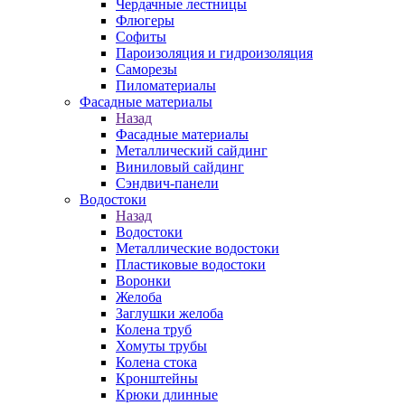
Чердачные лестницы
Флюгеры
Софиты
Пароизоляция и гидроизоляция
Саморезы
Пиломатериалы
Фасадные материалы
Назад
Фасадные материалы
Металлический сайдинг
Виниловый сайдинг
Сэндвич-панели
Водостоки
Назад
Водостоки
Металлические водостоки
Пластиковые водостоки
Воронки
Желоба
Заглушки желоба
Колена труб
Хомуты трубы
Колена стока
Кронштейны
Крюки длинные