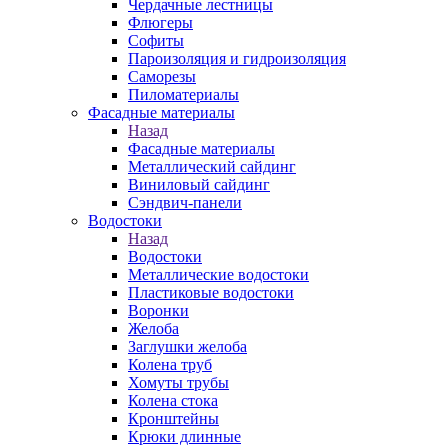
Чердачные лестницы
Флюгеры
Софиты
Пароизоляция и гидроизоляция
Саморезы
Пиломатериалы
Фасадные материалы
Назад
Фасадные материалы
Металлический сайдинг
Виниловый сайдинг
Сэндвич-панели
Водостоки
Назад
Водостоки
Металлические водостоки
Пластиковые водостоки
Воронки
Желоба
Заглушки желоба
Колена труб
Хомуты трубы
Колена стока
Кронштейны
Крюки длинные