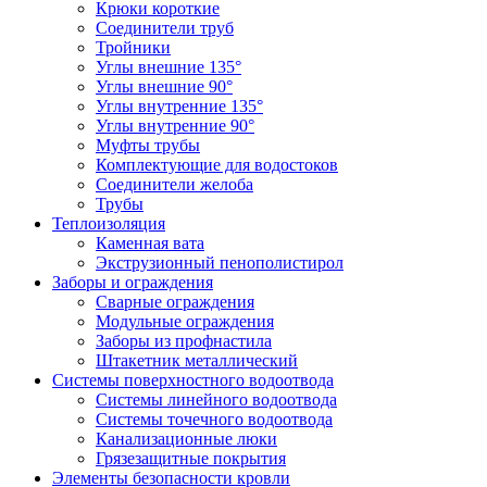
Крюки короткие
Соединители труб
Тройники
Углы внешние 135°
Углы внешние 90°
Углы внутренние 135°
Углы внутренние 90°
Муфты трубы
Комплектующие для водостоков
Соединители желоба
Трубы
Теплоизоляция
Каменная вата
Экструзионный пенополистирол
Заборы и ограждения
Сварные ограждения
Модульные ограждения
Заборы из профнастила
Штакетник металлический
Системы поверхностного водоотвода
Системы линейного водоотвода
Системы точечного водоотвода
Канализационные люки
Грязезащитные покрытия
Элементы безопасности кровли