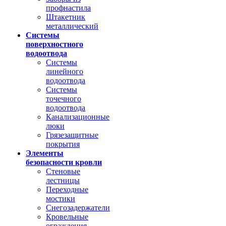
профнастила
Штакетник
металлический
Системы
поверхностного
водоотвода
Системы
линейного
водоотвода
Системы
точечного
водоотвода
Канализационные
люки
Грязезащитные
покрытия
Элементы
безопасности кровли
Стеновые
лестницы
Переходные
мостики
Снегозадержатели
Кровельные
ограждения