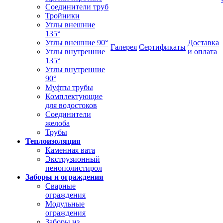
Соединители труб
Тройники
Углы внешние
135°
Углы внешние 90°
Доставка
Галерея
Сертификаты
Углы внутренние
и оплата
135°
Углы внутренние
90°
Муфты трубы
Комплектующие
для водостоков
Соединители
желоба
Трубы
Теплоизоляция
Каменная вата
Экструзионный
пенополистирол
Заборы и ограждения
Сварные
ограждения
Модульные
ограждения
Заборы из