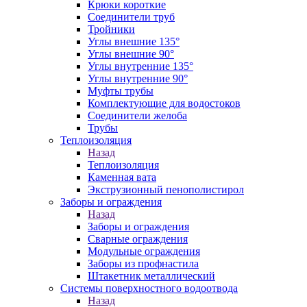
Крюки короткие
Соединители труб
Тройники
Углы внешние 135°
Углы внешние 90°
Углы внутренние 135°
Углы внутренние 90°
Муфты трубы
Комплектующие для водостоков
Соединители желоба
Трубы
Теплоизоляция
Назад
Теплоизоляция
Каменная вата
Экструзионный пенополистирол
Заборы и ограждения
Назад
Заборы и ограждения
Сварные ограждения
Модульные ограждения
Заборы из профнастила
Штакетник металлический
Системы поверхностного водоотвода
Назад