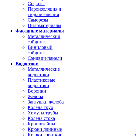
Софиты
Пароизоляция и
гидроизоляция
Саморезы
Пиломатериалы
Фасадные материалы
Металлический
сайдинг
Виниловый
сайдинг
Сэндвич-панели
Водостоки
Металлические
водостоки
Пластиковые
водостоки
Воронки
Желоба
Заглушки желоба
Колена труб
Хомуты трубы
Колена стока
Кронштейны
Крюки длинные
Крюки короткие