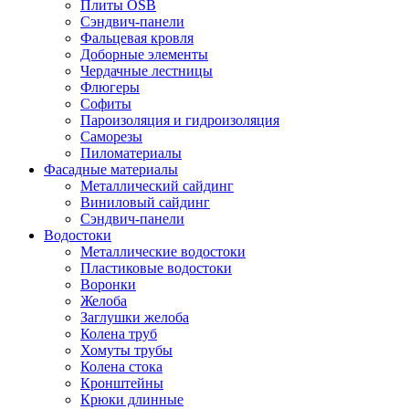
Плиты OSB
Сэндвич-панели
Фальцевая кровля
Доборные элементы
Чердачные лестницы
Флюгеры
Софиты
Пароизоляция и гидроизоляция
Саморезы
Пиломатериалы
Фасадные материалы
Металлический сайдинг
Виниловый сайдинг
Сэндвич-панели
Водостоки
Металлические водостоки
Пластиковые водостоки
Воронки
Желоба
Заглушки желоба
Колена труб
Хомуты трубы
Колена стока
Кронштейны
Крюки длинные