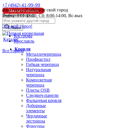
41-99-99
+7 (4942)
Ваш город:
Выбирите свой город
Заказать звонок
Выберите город:
Будни: 8:00-18:00; Сб: 8:00-14:00, Вс-вых
info@pk44.ru
Это мой город!
Поиск
Кострома
Каталог
Ярославль
Кровля
Все города
Металлочерепица
Профнастил
Гибкая черепица
Натуральная
черепица
Композитная
черепица
Плиты OSB
Сэндвич-панели
Фальцевая кровля
Доборные
элементы
Чердачные
лестницы
Флюгеры