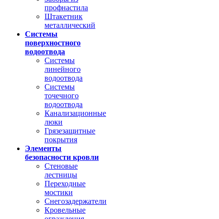
профнастила
Штакетник
металлический
Системы
поверхностного
водоотвода
Системы
линейного
водоотвода
Системы
точечного
водоотвода
Канализационные
люки
Грязезащитные
покрытия
Элементы
безопасности кровли
Стеновые
лестницы
Переходные
мостики
Снегозадержатели
Кровельные
ограждения