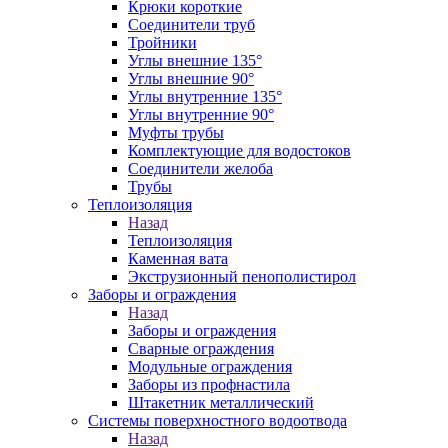
Крюки короткие
Соединители труб
Тройники
Углы внешние 135°
Углы внешние 90°
Углы внутренние 135°
Углы внутренние 90°
Муфты трубы
Комплектующие для водостоков
Соединители желоба
Трубы
Теплоизоляция
Назад
Теплоизоляция
Каменная вата
Экструзионный пенополистирол
Заборы и ограждения
Назад
Заборы и ограждения
Сварные ограждения
Модульные ограждения
Заборы из профнастила
Штакетник металлический
Системы поверхностного водоотвода
Назад