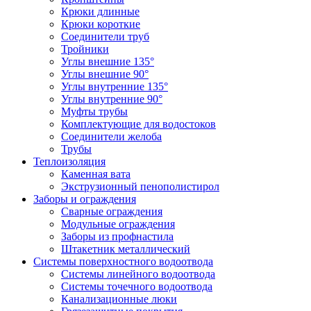
Крюки длинные
Крюки короткие
Соединители труб
Тройники
Углы внешние 135°
Углы внешние 90°
Углы внутренние 135°
Углы внутренние 90°
Муфты трубы
Комплектующие для водостоков
Соединители желоба
Трубы
Теплоизоляция
Каменная вата
Экструзионный пенополистирол
Заборы и ограждения
Сварные ограждения
Модульные ограждения
Заборы из профнастила
Штакетник металлический
Системы поверхностного водоотвода
Системы линейного водоотвода
Системы точечного водоотвода
Канализационные люки