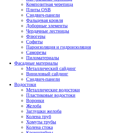
Композитная черепица
Плиты OSB
Сэндвич-панели
Фальцевая кровля
Доборные элементы
Чердачные лестницы
Флюгеры
Софиты
Пароизоляция и гидроизоляция
Саморезы
Пиломатериалы
Фасадные материалы
Металлический сайдинг
Виниловый сайдинг
Сэндвич-панели
Водостоки
Металлические водостоки
Пластиковые водостоки
Воронки
Желоба
Заглушки желоба
Колена труб
Хомуты трубы
Колена стока
Кронштейны