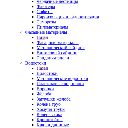
Чердачные лестницы
Флюгеры
Софиты
Пароизоляция и гидроизоляция
Саморезы
Пиломатериалы
Фасадные материалы
Назад
Фасадные материалы
Металлический сайдинг
Виниловый сайдинг
Сэндвич-панели
Водостоки
Назад
Водостоки
Металлические водостоки
Пластиковые водостоки
Воронки
Желоба
Заглушки желоба
Колена труб
Хомуты трубы
Колена стока
Кронштейны
Крюки длинные