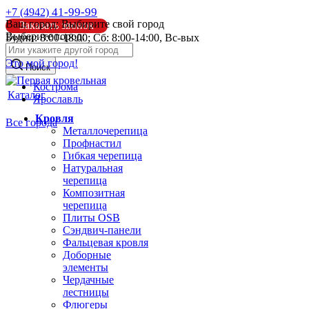
41-99-99
+7 (4942)
Ваш город:
Выбирите свой город
Заказать звонок
Выберите город:
Будни: 8:00-18:00; Сб: 8:00-14:00, Вс-вых
info@pk44.ru
Это мой город!
Поиск
Кострома
Каталог
Ярославль
Кровля
Все города
Металлочерепица
Профнастил
Гибкая черепица
Натуральная
черепица
Композитная
черепица
Плиты OSB
Сэндвич-панели
Фальцевая кровля
Доборные
элементы
Чердачные
лестницы
Флюгеры