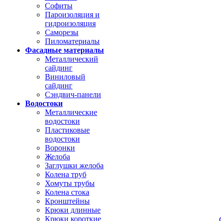
Софиты
Пароизоляция и
гидроизоляция
Саморезы
Пиломатериалы
Фасадные материалы
Металлический
сайдинг
Виниловый
сайдинг
Сэндвич-панели
Водостоки
Металлические
водостоки
Пластиковые
водостоки
Воронки
Желоба
Заглушки желоба
Колена труб
Хомуты трубы
Колена стока
Кронштейны
Крюки длинные
Крюки короткие