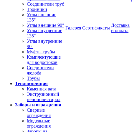
Соединители труб
Тройники
Углы внешние
135°
Углы внешние 90°
Доставка
Галерея
Сертификаты
Углы внутренние
и оплата
135°
Углы внутренние
90°
Муфты трубы
Комплектующие
для водостоков
Соединители
желоба
Трубы
Теплоизоляция
Каменная вата
Экструзионный
пенополистирол
Заборы и ограждения
Сварные
ограждения
Модульные
ограждения
Заборы из