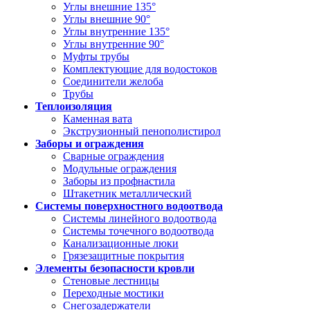
Углы внешние 135°
Углы внешние 90°
Углы внутренние 135°
Углы внутренние 90°
Муфты трубы
Комплектующие для водостоков
Соединители желоба
Трубы
Теплоизоляция
Каменная вата
Экструзионный пенополистирол
Заборы и ограждения
Сварные ограждения
Модульные ограждения
Заборы из профнастила
Штакетник металлический
Системы поверхностного водоотвода
Системы линейного водоотвода
Системы точечного водоотвода
Канализационные люки
Грязезащитные покрытия
Элементы безопасности кровли
Стеновые лестницы
Переходные мостики
Снегозадержатели