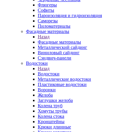
Флюгеры
Софиты
Пароизоляция и гидроизоляция
Саморезы
Пиломатериалы
Фасадные материалы
Назад
Фасадные материалы
Металлический сайдинг
Виниловый сайдинг
Сэндвич-панели
Водостоки
Назад
Водостоки
Металлические водостоки
Пластиковые водостоки
Воронки
Желоба
Заглушки желоба
Колена труб
Хомуты трубы
Колена стока
Кронштейны
Крюки длинные