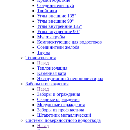
Крюки короткие
Соединители труб
Тройники
Углы внешние 135°
Углы внешние 90°
Углы внутренние 135°
Углы внутренние 90°
Муфты трубы
Комплектующие для водостоков
Соединители желоба
Трубы
Теплоизоляция
Назад
Теплоизоляция
Каменная вата
Экструзионный пенополистирол
Заборы и ограждения
Назад
Заборы и ограждения
Сварные ограждения
Модульные ограждения
Заборы из профнастила
Штакетник металлический
Системы поверхностного водоотвода
Назад