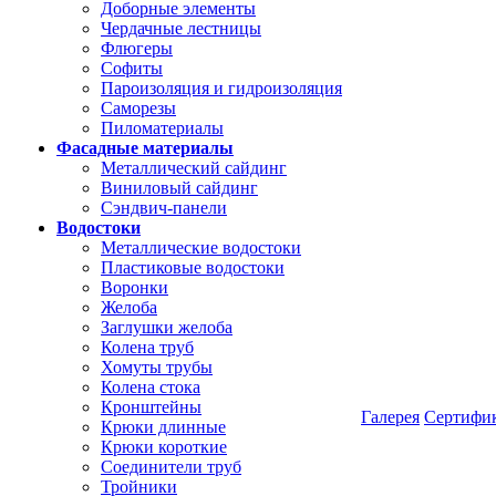
Доборные элементы
Чердачные лестницы
Флюгеры
Софиты
Пароизоляция и гидроизоляция
Саморезы
Пиломатериалы
Фасадные материалы
Металлический сайдинг
Виниловый сайдинг
Сэндвич-панели
Водостоки
Металлические водостоки
Пластиковые водостоки
Воронки
Желоба
Заглушки желоба
Колена труб
Хомуты трубы
Колена стока
Кронштейны
Галерея
Сертифи
Крюки длинные
Крюки короткие
Соединители труб
Тройники