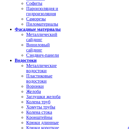
Софиты
Пароизоляция и
гидроизоляция
Саморезы
Пиломатериалы
Фасадные материалы
Металлический
сайдинг
Виниловый
сайдинг
Сэндвич-панели
Водостоки
Металлические
водостоки
Пластиковые
водостоки
Воронки
Желоба
Заглушки желоба
Колена труб
Хомуты трубы
Колена стока
Кронштейны
Крюки длинные
Крюки короткие