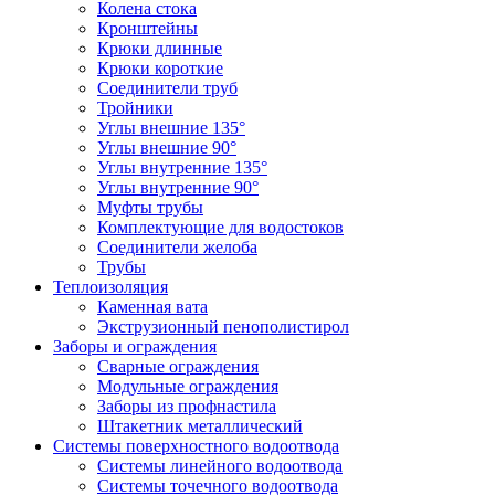
Колена стока
Кронштейны
Крюки длинные
Крюки короткие
Соединители труб
Тройники
Углы внешние 135°
Углы внешние 90°
Углы внутренние 135°
Углы внутренние 90°
Муфты трубы
Комплектующие для водостоков
Соединители желоба
Трубы
Теплоизоляция
Каменная вата
Экструзионный пенополистирол
Заборы и ограждения
Сварные ограждения
Модульные ограждения
Заборы из профнастила
Штакетник металлический
Системы поверхностного водоотвода
Системы линейного водоотвода
Системы точечного водоотвода