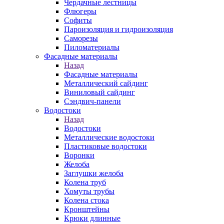
Чердачные лестницы
Флюгеры
Софиты
Пароизоляция и гидроизоляция
Саморезы
Пиломатериалы
Фасадные материалы
Назад
Фасадные материалы
Металлический сайдинг
Виниловый сайдинг
Сэндвич-панели
Водостоки
Назад
Водостоки
Металлические водостоки
Пластиковые водостоки
Воронки
Желоба
Заглушки желоба
Колена труб
Хомуты трубы
Колена стока
Кронштейны
Крюки длинные