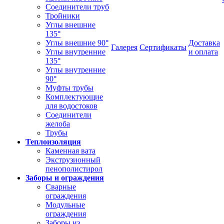
Соединители труб
Тройники
Углы внешние
135°
Углы внешние 90°
Доставка
Галерея
Сертификаты
Углы внутренние
и оплата
135°
Углы внутренние
90°
Муфты трубы
Комплектующие
для водостоков
Соединители
желоба
Трубы
Теплоизоляция
Каменная вата
Экструзионный
пенополистирол
Заборы и ограждения
Сварные
ограждения
Модульные
ограждения
Заборы из