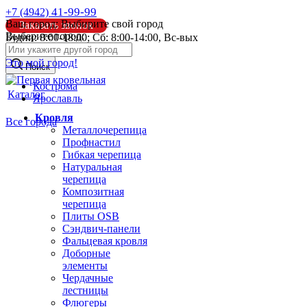
41-99-99
+7 (4942)
Ваш город:
Выбирите свой город
Заказать звонок
Выберите город:
Будни: 8:00-18:00; Сб: 8:00-14:00, Вс-вых
info@pk44.ru
Это мой город!
Поиск
Кострома
Каталог
Ярославль
Кровля
Все города
Металлочерепица
Профнастил
Гибкая черепица
Натуральная
черепица
Композитная
черепица
Плиты OSB
Сэндвич-панели
Фальцевая кровля
Доборные
элементы
Чердачные
лестницы
Флюгеры