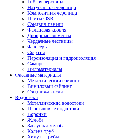
Гибкая черепица
Натуральная черепица
Композитная черепица
Плиты OSB
Сэндвич-панели
Фальцевая кровля
Доборные элементы
Чердачные лестницы
Флюгеры
Софиты
Пароизоляция и гидроизоляция
Саморезы
Пиломатериалы
Фасадные материалы
Металлический сайдинг
Виниловый сайдинг
Сэндвич-панели
Водостоки
Металлические водостоки
Пластиковые водостоки
Воронки
Желоба
Заглушки желоба
Колена труб
Хомуты трубы