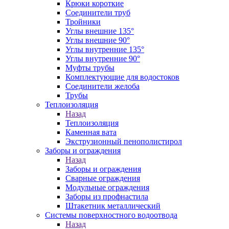
Крюки короткие
Соединители труб
Тройники
Углы внешние 135°
Углы внешние 90°
Углы внутренние 135°
Углы внутренние 90°
Муфты трубы
Комплектующие для водостоков
Соединители желоба
Трубы
Теплоизоляция
Назад
Теплоизоляция
Каменная вата
Экструзионный пенополистирол
Заборы и ограждения
Назад
Заборы и ограждения
Сварные ограждения
Модульные ограждения
Заборы из профнастила
Штакетник металлический
Системы поверхностного водоотвода
Назад