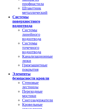
профнастила
Штакетник
металлический
Системы
поверхностного
водоотвода
Системы
линейного
водоотвода
Системы
точечного
водоотвода
Канализационные
люки
Грязезащитные
покрытия
Элементы
безопасности кровли
Стеновые
лестницы
Переходные
мостики
Снегозадержатели
Кровельные
ограждения