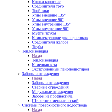
Крюки короткие
Соединители труб
Тройники
Углы внешние 135°
Углы внешние 90°
Углы внутренние 135°
Углы внутренние 90°
Муфты трубы
Комплектующие для водостоков
Соединители желоба
Трубы
Теплоизоляция
Назад
Теплоизоляция
Каменная вата
Экструзионный пенополистирол
Заборы и ограждения
Назад
Заборы и ограждения
Сварные ограждения
Модульные ограждения
Заборы из профнастила
Штакетник металлический
Системы поверхностного водоотвода
Назад