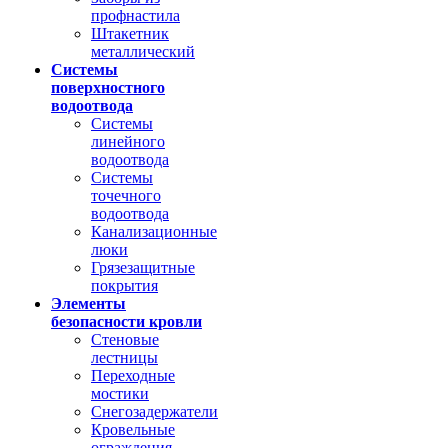
профнастила
Штакетник
металлический
Системы
поверхностного
водоотвода
Системы
линейного
водоотвода
Системы
точечного
водоотвода
Канализационные
люки
Грязезащитные
покрытия
Элементы
безопасности кровли
Стеновые
лестницы
Переходные
мостики
Снегозадержатели
Кровельные
ограждения