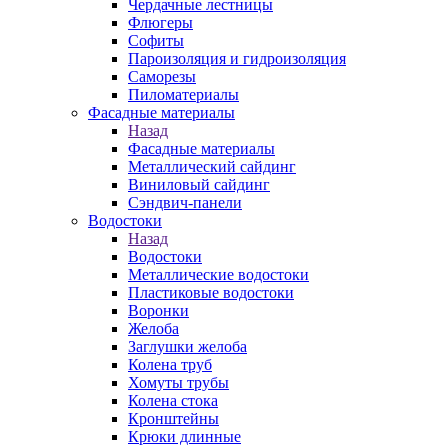
Чердачные лестницы
Флюгеры
Софиты
Пароизоляция и гидроизоляция
Саморезы
Пиломатериалы
Фасадные материалы
Назад
Фасадные материалы
Металлический сайдинг
Виниловый сайдинг
Сэндвич-панели
Водостоки
Назад
Водостоки
Металлические водостоки
Пластиковые водостоки
Воронки
Желоба
Заглушки желоба
Колена труб
Хомуты трубы
Колена стока
Кронштейны
Крюки длинные