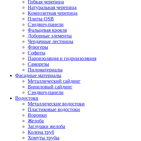
Гибкая черепица
Натуральная черепица
Композитная черепица
Плиты OSB
Сэндвич-панели
Фальцевая кровля
Доборные элементы
Чердачные лестницы
Флюгеры
Софиты
Пароизоляция и гидроизоляция
Саморезы
Пиломатериалы
Фасадные материалы
Металлический сайдинг
Виниловый сайдинг
Сэндвич-панели
Водостоки
Металлические водостоки
Пластиковые водостоки
Воронки
Желоба
Заглушки желоба
Колена труб
Хомуты трубы