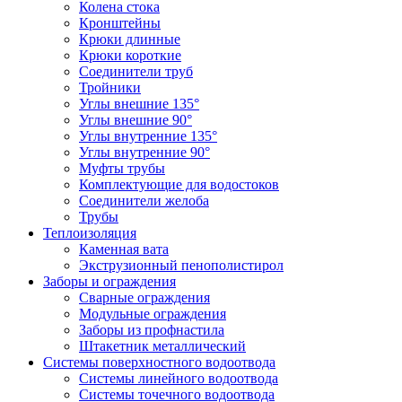
Колена стока
Кронштейны
Крюки длинные
Крюки короткие
Соединители труб
Тройники
Углы внешние 135°
Углы внешние 90°
Углы внутренние 135°
Углы внутренние 90°
Муфты трубы
Комплектующие для водостоков
Соединители желоба
Трубы
Теплоизоляция
Каменная вата
Экструзионный пенополистирол
Заборы и ограждения
Сварные ограждения
Модульные ограждения
Заборы из профнастила
Штакетник металлический
Системы поверхностного водоотвода
Системы линейного водоотвода
Системы точечного водоотвода