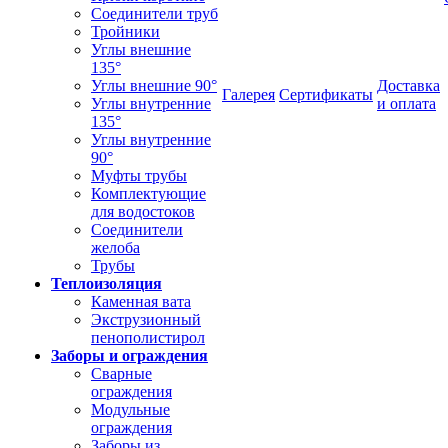
Соединители труб
Тройники
Углы внешние
135°
Углы внешние 90°
Доставка
Галерея
Сертификаты
Углы внутренние
и оплата
135°
Углы внутренние
90°
Муфты трубы
Комплектующие
для водостоков
Соединители
желоба
Трубы
Теплоизоляция
Каменная вата
Экструзионный
пенополистирол
Заборы и ограждения
Сварные
ограждения
Модульные
ограждения
Заборы из