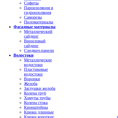
Софиты
Пароизоляция и
гидроизоляция
Саморезы
Пиломатериалы
Фасадные материалы
Металлический
сайдинг
Виниловый
сайдинг
Сэндвич-панели
Водостоки
Металлические
водостоки
Пластиковые
водостоки
Воронки
Желоба
Заглушки желоба
Колена труб
Хомуты трубы
Колена стока
Кронштейны
Крюки длинные
Крюки короткие