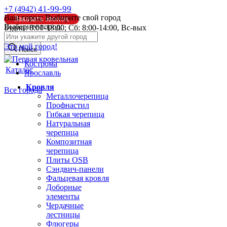
41-99-99
+7 (4942)
Ваш город:
Выбирите свой город
Заказать звонок
Выберите город:
Будни: 8:00-18:00; Сб: 8:00-14:00, Вс-вых
info@pk44.ru
Это мой город!
Поиск
Кострома
Каталог
Ярославль
Кровля
Все города
Металлочерепица
Профнастил
Гибкая черепица
Натуральная
черепица
Композитная
черепица
Плиты OSB
Сэндвич-панели
Фальцевая кровля
Доборные
элементы
Чердачные
лестницы
Флюгеры