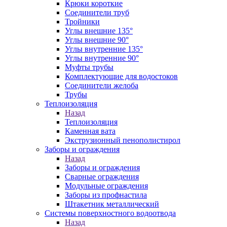
Крюки короткие
Соединители труб
Тройники
Углы внешние 135°
Углы внешние 90°
Углы внутренние 135°
Углы внутренние 90°
Муфты трубы
Комплектующие для водостоков
Соединители желоба
Трубы
Теплоизоляция
Назад
Теплоизоляция
Каменная вата
Экструзионный пенополистирол
Заборы и ограждения
Назад
Заборы и ограждения
Сварные ограждения
Модульные ограждения
Заборы из профнастила
Штакетник металлический
Системы поверхностного водоотвода
Назад