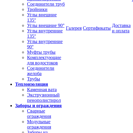
Соединители труб
Тройники
Углы внешние
135°
Углы внешние 90°
Доставка
Галерея
Сертификаты
Углы внутренние
и оплата
135°
Углы внутренние
90°
Муфты трубы
Комплектующие
для водостоков
Соединители
желоба
Трубы
Теплоизоляция
Каменная вата
Экструзионный
пенополистирол
Заборы и ограждения
Сварные
ограждения
Модульные
ограждения
Заборы из