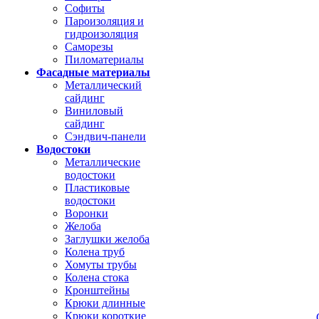
Софиты
Пароизоляция и
гидроизоляция
Саморезы
Пиломатериалы
Фасадные материалы
Металлический
сайдинг
Виниловый
сайдинг
Сэндвич-панели
Водостоки
Металлические
водостоки
Пластиковые
водостоки
Воронки
Желоба
Заглушки желоба
Колена труб
Хомуты трубы
Колена стока
Кронштейны
Крюки длинные
Крюки короткие