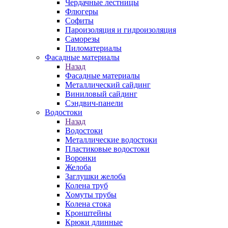
Чердачные лестницы
Флюгеры
Софиты
Пароизоляция и гидроизоляция
Саморезы
Пиломатериалы
Фасадные материалы
Назад
Фасадные материалы
Металлический сайдинг
Виниловый сайдинг
Сэндвич-панели
Водостоки
Назад
Водостоки
Металлические водостоки
Пластиковые водостоки
Воронки
Желоба
Заглушки желоба
Колена труб
Хомуты трубы
Колена стока
Кронштейны
Крюки длинные