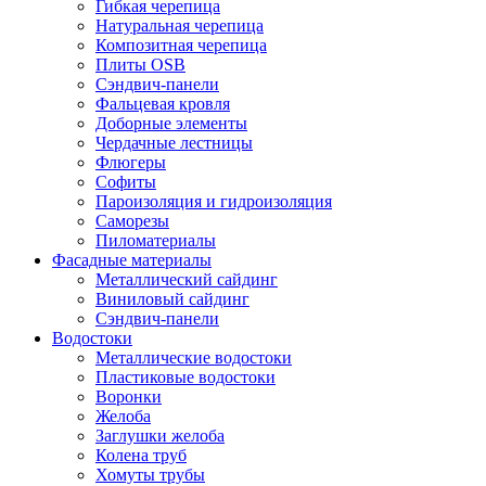
Гибкая черепица
Натуральная черепица
Композитная черепица
Плиты OSB
Сэндвич-панели
Фальцевая кровля
Доборные элементы
Чердачные лестницы
Флюгеры
Софиты
Пароизоляция и гидроизоляция
Саморезы
Пиломатериалы
Фасадные материалы
Металлический сайдинг
Виниловый сайдинг
Сэндвич-панели
Водостоки
Металлические водостоки
Пластиковые водостоки
Воронки
Желоба
Заглушки желоба
Колена труб
Хомуты трубы