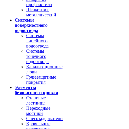
профнастила
Штакетник
металлический
Системы
поверхностного
водоотвода
Системы
линейного
водоотвода
Системы
точечного
водоотвода
Канализационные
люки
Грязезащитные
покрытия
Элементы
безопасности кровли
Стеновые
лестницы
Переходные
мостики
Снегозадержатели
Кровельные
ограждения