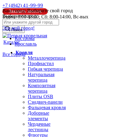
41-99-99
+7 (4942)
Ваш город:
Выбирите свой город
Заказать звонок
Выберите город:
Будни: 8:00-18:00; Сб: 8:00-14:00, Вс-вых
info@pk44.ru
Это мой город!
Поиск
Кострома
Каталог
Ярославль
Кровля
Все города
Металлочерепица
Профнастил
Гибкая черепица
Натуральная
черепица
Композитная
черепица
Плиты OSB
Сэндвич-панели
Фальцевая кровля
Доборные
элементы
Чердачные
лестницы
Флюгеры