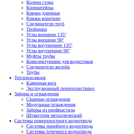
Колена стока
Кронштейны
Крюки длинные
Крюки короткие
Соединители труб
Тройники
Углы внешние 135°
Углы внешние 90°
Углы внутренние 135°
Углы внутренние 90°
Муфты трубы
Комплектующие для водостоков
Соединители желоба
Трубы
Теплоизоляция
Каменная вата
Экструзионный пенополистирол
Заборы и ограждения
Сварные ограждения
Модульные ограждения
Заборы из профнастила
Штакетник металлический
Системы поверхностного водоотвода
Системы линейного водоотвода
Системы точечного водоотвода