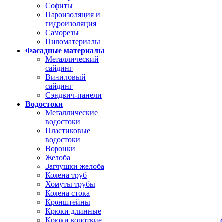
Софиты
Пароизоляция и
гидроизоляция
Саморезы
Пиломатериалы
Фасадные материалы
Металлический
сайдинг
Виниловый
сайдинг
Сэндвич-панели
Водостоки
Металлические
водостоки
Пластиковые
водостоки
Воронки
Желоба
Заглушки желоба
Колена труб
Хомуты трубы
Колена стока
Кронштейны
Крюки длинные
Крюки короткие