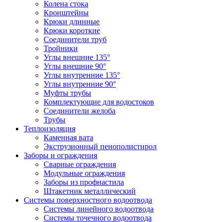
Колена стока
Кронштейны
Крюки длинные
Крюки короткие
Соединители труб
Тройники
Углы внешние 135°
Углы внешние 90°
Углы внутренние 135°
Углы внутренние 90°
Муфты трубы
Комплектующие для водостоков
Соединители желоба
Трубы
Теплоизоляция
Каменная вата
Экструзионный пенополистирол
Заборы и ограждения
Сварные ограждения
Модульные ограждения
Заборы из профнастила
Штакетник металлический
Системы поверхностного водоотвода
Системы линейного водоотвода
Системы точечного водоотвода