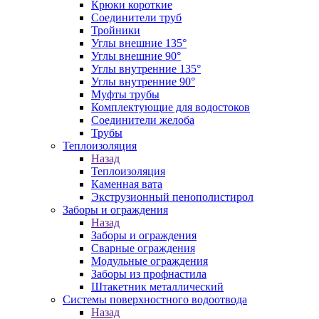
Крюки короткие
Соединители труб
Тройники
Углы внешние 135°
Углы внешние 90°
Углы внутренние 135°
Углы внутренние 90°
Муфты трубы
Комплектующие для водостоков
Соединители желоба
Трубы
Теплоизоляция
Назад
Теплоизоляция
Каменная вата
Экструзионный пенополистирол
Заборы и ограждения
Назад
Заборы и ограждения
Сварные ограждения
Модульные ограждения
Заборы из профнастила
Штакетник металлический
Системы поверхностного водоотвода
Назад