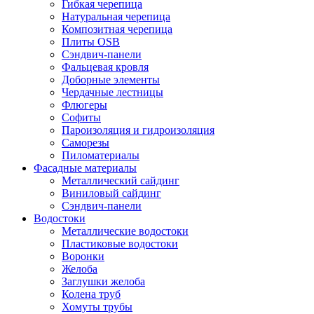
Гибкая черепица
Натуральная черепица
Композитная черепица
Плиты OSB
Сэндвич-панели
Фальцевая кровля
Доборные элементы
Чердачные лестницы
Флюгеры
Софиты
Пароизоляция и гидроизоляция
Саморезы
Пиломатериалы
Фасадные материалы
Металлический сайдинг
Виниловый сайдинг
Сэндвич-панели
Водостоки
Металлические водостоки
Пластиковые водостоки
Воронки
Желоба
Заглушки желоба
Колена труб
Хомуты трубы