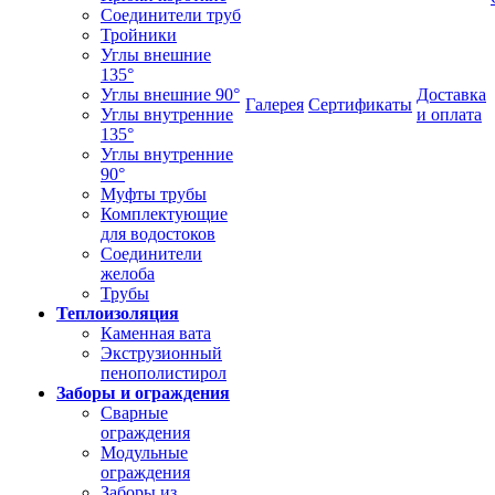
Соединители труб
Тройники
Углы внешние
135°
Углы внешние 90°
Доставка
Галерея
Сертификаты
Углы внутренние
и оплата
135°
Углы внутренние
90°
Муфты трубы
Комплектующие
для водостоков
Соединители
желоба
Трубы
Теплоизоляция
Каменная вата
Экструзионный
пенополистирол
Заборы и ограждения
Сварные
ограждения
Модульные
ограждения
Заборы из