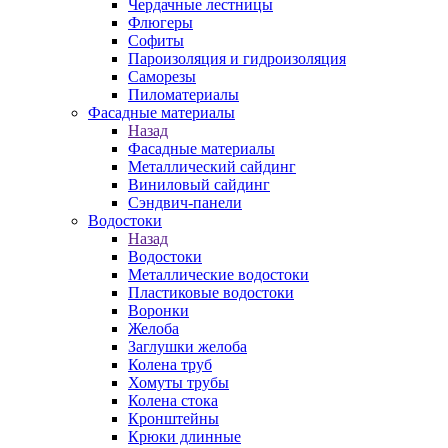
Чердачные лестницы
Флюгеры
Софиты
Пароизоляция и гидроизоляция
Саморезы
Пиломатериалы
Фасадные материалы
Назад
Фасадные материалы
Металлический сайдинг
Виниловый сайдинг
Сэндвич-панели
Водостоки
Назад
Водостоки
Металлические водостоки
Пластиковые водостоки
Воронки
Желоба
Заглушки желоба
Колена труб
Хомуты трубы
Колена стока
Кронштейны
Крюки длинные