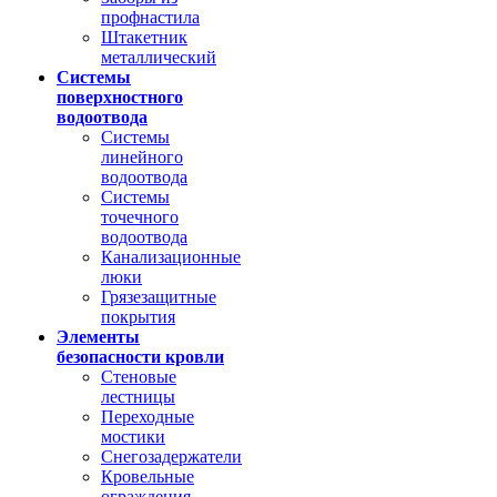
профнастила
Штакетник
металлический
Системы
поверхностного
водоотвода
Системы
линейного
водоотвода
Системы
точечного
водоотвода
Канализационные
люки
Грязезащитные
покрытия
Элементы
безопасности кровли
Стеновые
лестницы
Переходные
мостики
Снегозадержатели
Кровельные
ограждения