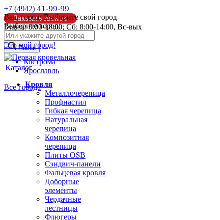
41-99-99
+7 (4942)
Ваш город:
Выбирите свой город
Заказать звонок
Выберите город:
Будни: 8:00-18:00; Сб: 8:00-14:00, Вс-вых
info@pk44.ru
Это мой город!
Поиск
Кострома
Каталог
Ярославль
Кровля
Все города
Металлочерепица
Профнастил
Гибкая черепица
Натуральная
черепица
Композитная
черепица
Плиты OSB
Сэндвич-панели
Фальцевая кровля
Доборные
элементы
Чердачные
лестницы
Флюгеры