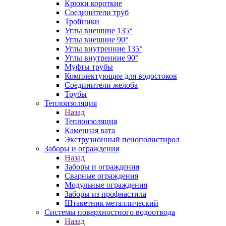
Крюки короткие
Соединители труб
Тройники
Углы внешние 135°
Углы внешние 90°
Углы внутренние 135°
Углы внутренние 90°
Муфты трубы
Комплектующие для водостоков
Соединители желоба
Трубы
Теплоизоляция
Назад
Теплоизоляция
Каменная вата
Экструзионный пенополистирол
Заборы и ограждения
Назад
Заборы и ограждения
Сварные ограждения
Модульные ограждения
Заборы из профнастила
Штакетник металлический
Системы поверхностного водоотвода
Назад