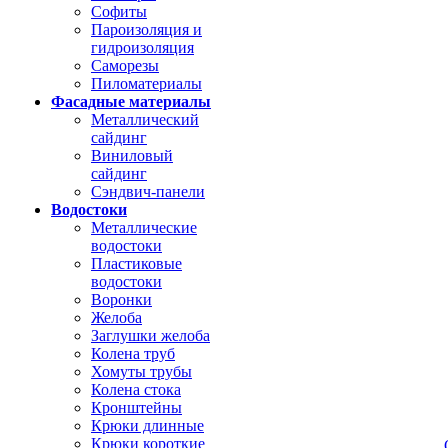
Софиты
Пароизоляция и
гидроизоляция
Саморезы
Пиломатериалы
Фасадные материалы
Металлический
сайдинг
Виниловый
сайдинг
Сэндвич-панели
Водостоки
Металлические
водостоки
Пластиковые
водостоки
Воронки
Желоба
Заглушки желоба
Колена труб
Хомуты трубы
Колена стока
Кронштейны
Крюки длинные
Крюки короткие