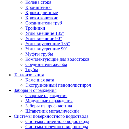
Колена стока
Кронштейны
Крюки длинные
Крюки короткие
Соединители труб
Тройники
Углы внешние 135°
Углы внешние 90°
Углы внутренние 135°
Углы внутренние 90°
Муфты трубы
Комплектующие для водостоков
Соединители желоба
Трубы
Теплоизоляция
Каменная вата
Экструзионный пенополистирол
Заборы и ограждения
Сварные ограждения
Модульные ограждения
Заборы из профнастила
Штакетник металлический
Системы поверхностного водоотвода
Системы линейного водоотвода
Системы точечного водоотвода