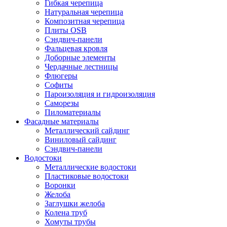
Гибкая черепица
Натуральная черепица
Композитная черепица
Плиты OSB
Сэндвич-панели
Фальцевая кровля
Доборные элементы
Чердачные лестницы
Флюгеры
Софиты
Пароизоляция и гидроизоляция
Саморезы
Пиломатериалы
Фасадные материалы
Металлический сайдинг
Виниловый сайдинг
Сэндвич-панели
Водостоки
Металлические водостоки
Пластиковые водостоки
Воронки
Желоба
Заглушки желоба
Колена труб
Хомуты трубы