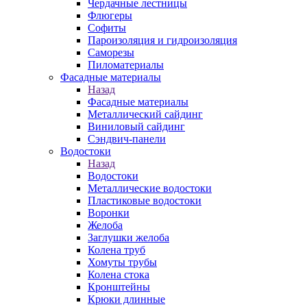
Чердачные лестницы
Флюгеры
Софиты
Пароизоляция и гидроизоляция
Саморезы
Пиломатериалы
Фасадные материалы
Назад
Фасадные материалы
Металлический сайдинг
Виниловый сайдинг
Сэндвич-панели
Водостоки
Назад
Водостоки
Металлические водостоки
Пластиковые водостоки
Воронки
Желоба
Заглушки желоба
Колена труб
Хомуты трубы
Колена стока
Кронштейны
Крюки длинные