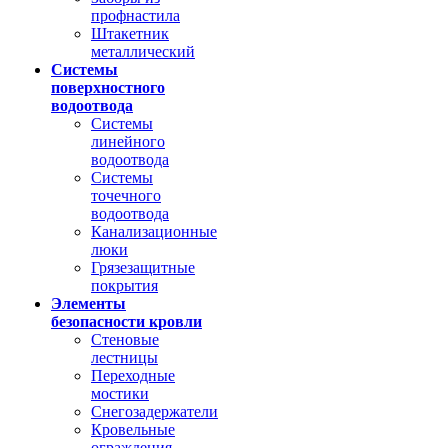
профнастила
Штакетник
металлический
Системы
поверхностного
водоотвода
Системы
линейного
водоотвода
Системы
точечного
водоотвода
Канализационные
люки
Грязезащитные
покрытия
Элементы
безопасности кровли
Стеновые
лестницы
Переходные
мостики
Снегозадержатели
Кровельные
ограждения