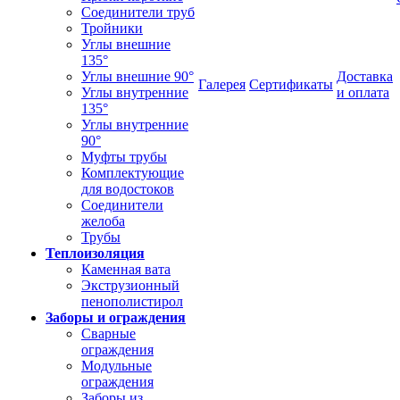
Соединители труб
Тройники
Углы внешние
135°
Углы внешние 90°
Доставка
Галерея
Сертификаты
Углы внутренние
и оплата
135°
Углы внутренние
90°
Муфты трубы
Комплектующие
для водостоков
Соединители
желоба
Трубы
Теплоизоляция
Каменная вата
Экструзионный
пенополистирол
Заборы и ограждения
Сварные
ограждения
Модульные
ограждения
Заборы из