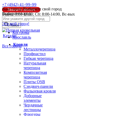
41-99-99
+7 (4942)
Ваш город:
Выбирите свой город
Заказать звонок
Выберите город:
Будни: 8:00-18:00; Сб: 8:00-14:00, Вс-вых
info@pk44.ru
Это мой город!
Поиск
Кострома
Каталог
Ярославль
Кровля
Все города
Металлочерепица
Профнастил
Гибкая черепица
Натуральная
черепица
Композитная
черепица
Плиты OSB
Сэндвич-панели
Фальцевая кровля
Доборные
элементы
Чердачные
лестницы
Флюгеры