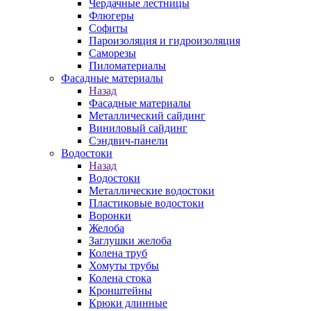
Чердачные лестницы
Флюгеры
Софиты
Пароизоляция и гидроизоляция
Саморезы
Пиломатериалы
Фасадные материалы
Назад
Фасадные материалы
Металлический сайдинг
Виниловый сайдинг
Сэндвич-панели
Водостоки
Назад
Водостоки
Металлические водостоки
Пластиковые водостоки
Воронки
Желоба
Заглушки желоба
Колена труб
Хомуты трубы
Колена стока
Кронштейны
Крюки длинные