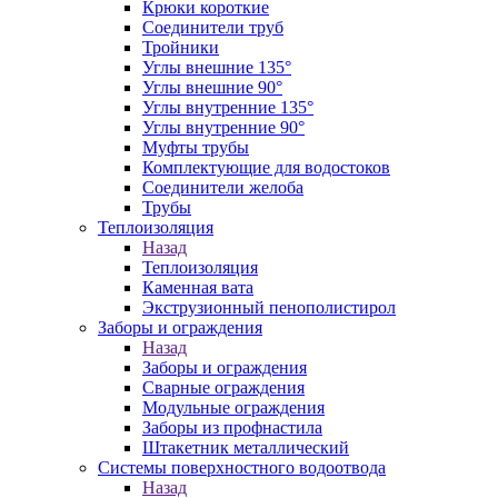
Крюки короткие
Соединители труб
Тройники
Углы внешние 135°
Углы внешние 90°
Углы внутренние 135°
Углы внутренние 90°
Муфты трубы
Комплектующие для водостоков
Соединители желоба
Трубы
Теплоизоляция
Назад
Теплоизоляция
Каменная вата
Экструзионный пенополистирол
Заборы и ограждения
Назад
Заборы и ограждения
Сварные ограждения
Модульные ограждения
Заборы из профнастила
Штакетник металлический
Системы поверхностного водоотвода
Назад