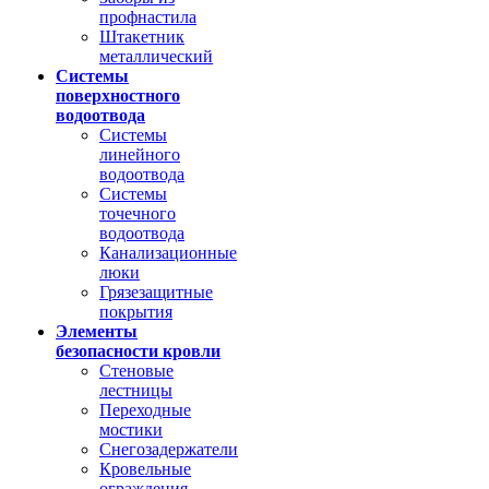
профнастила
Штакетник
металлический
Системы
поверхностного
водоотвода
Системы
линейного
водоотвода
Системы
точечного
водоотвода
Канализационные
люки
Грязезащитные
покрытия
Элементы
безопасности кровли
Стеновые
лестницы
Переходные
мостики
Снегозадержатели
Кровельные
ограждения