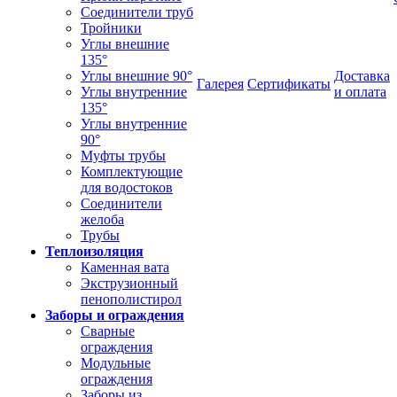
Соединители труб
Тройники
Углы внешние
135°
Углы внешние 90°
Доставка
Галерея
Сертификаты
Углы внутренние
и оплата
135°
Углы внутренние
90°
Муфты трубы
Комплектующие
для водостоков
Соединители
желоба
Трубы
Теплоизоляция
Каменная вата
Экструзионный
пенополистирол
Заборы и ограждения
Сварные
ограждения
Модульные
ограждения
Заборы из