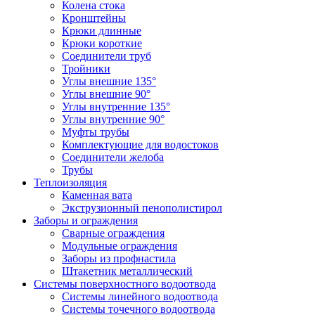
Колена стока
Кронштейны
Крюки длинные
Крюки короткие
Соединители труб
Тройники
Углы внешние 135°
Углы внешние 90°
Углы внутренние 135°
Углы внутренние 90°
Муфты трубы
Комплектующие для водостоков
Соединители желоба
Трубы
Теплоизоляция
Каменная вата
Экструзионный пенополистирол
Заборы и ограждения
Сварные ограждения
Модульные ограждения
Заборы из профнастила
Штакетник металлический
Системы поверхностного водоотвода
Системы линейного водоотвода
Системы точечного водоотвода