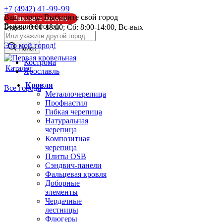
41-99-99
+7 (4942)
Ваш город:
Выбирите свой город
Заказать звонок
Выберите город:
Будни: 8:00-18:00; Сб: 8:00-14:00, Вс-вых
info@pk44.ru
Это мой город!
Поиск
Кострома
Каталог
Ярославль
Кровля
Все города
Металлочерепица
Профнастил
Гибкая черепица
Натуральная
черепица
Композитная
черепица
Плиты OSB
Сэндвич-панели
Фальцевая кровля
Доборные
элементы
Чердачные
лестницы
Флюгеры