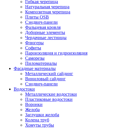
Гибкая черепица
Натуральная черепица
Композитная черепица
Плиты OSB
Сэндвич-панели
Фальцевая кровля
Доборные элементы
Чердачные лестницы
Флюгеры
Софиты
Пароизоляция и гидроизоляция
Саморезы
Пиломатериалы
Фасадные материалы
Металлический сайдинг
Виниловый сайдинг
Сэндвич-панели
Водостоки
Металлические водостоки
Пластиковые водостоки
Воронки
Желоба
Заглушки желоба
Колена труб
Хомуты трубы