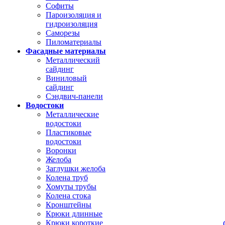
Софиты
Пароизоляция и
гидроизоляция
Саморезы
Пиломатериалы
Фасадные материалы
Металлический
сайдинг
Виниловый
сайдинг
Сэндвич-панели
Водостоки
Металлические
водостоки
Пластиковые
водостоки
Воронки
Желоба
Заглушки желоба
Колена труб
Хомуты трубы
Колена стока
Кронштейны
Крюки длинные
Крюки короткие