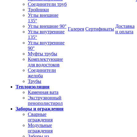
Соединители труб
Тройники
Углы внешние
135°
Углы внешние 90°
Доставка
Галерея
Сертификаты
Углы внутренние
и оплата
135°
Углы внутренние
90°
Муфты трубы
Комплектующие
для водостоков
Соединители
желоба
Трубы
Теплоизоляция
Каменная вата
Экструзионный
пенополистирол
Заборы и ограждения
Сварные
ограждения
Модульные
ограждения
Заборы из