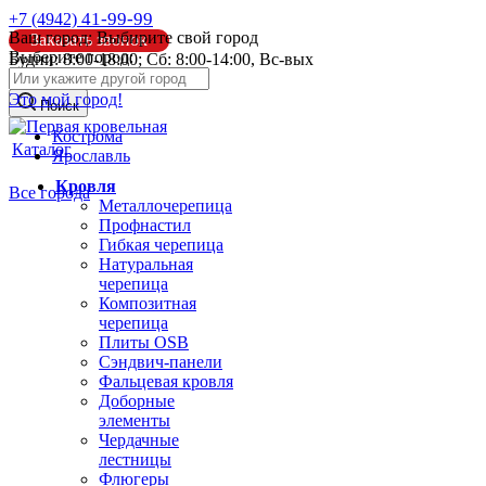
41-99-99
+7 (4942)
Ваш город:
Выбирите свой город
Заказать звонок
Выберите город:
Будни: 8:00-18:00; Сб: 8:00-14:00, Вс-вых
info@pk44.ru
Это мой город!
Поиск
Кострома
Каталог
Ярославль
Кровля
Все города
Металлочерепица
Профнастил
Гибкая черепица
Натуральная
черепица
Композитная
черепица
Плиты OSB
Сэндвич-панели
Фальцевая кровля
Доборные
элементы
Чердачные
лестницы
Флюгеры