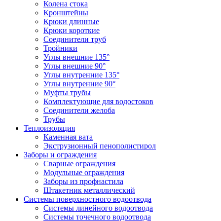
Колена стока
Кронштейны
Крюки длинные
Крюки короткие
Соединители труб
Тройники
Углы внешние 135°
Углы внешние 90°
Углы внутренние 135°
Углы внутренние 90°
Муфты трубы
Комплектующие для водостоков
Соединители желоба
Трубы
Теплоизоляция
Каменная вата
Экструзионный пенополистирол
Заборы и ограждения
Сварные ограждения
Модульные ограждения
Заборы из профнастила
Штакетник металлический
Системы поверхностного водоотвода
Системы линейного водоотвода
Системы точечного водоотвода