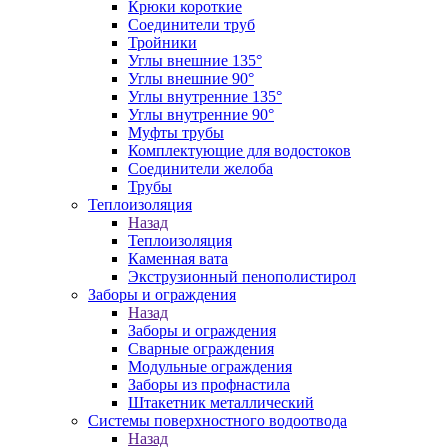
Крюки короткие
Соединители труб
Тройники
Углы внешние 135°
Углы внешние 90°
Углы внутренние 135°
Углы внутренние 90°
Муфты трубы
Комплектующие для водостоков
Соединители желоба
Трубы
Теплоизоляция
Назад
Теплоизоляция
Каменная вата
Экструзионный пенополистирол
Заборы и ограждения
Назад
Заборы и ограждения
Сварные ограждения
Модульные ограждения
Заборы из профнастила
Штакетник металлический
Системы поверхностного водоотвода
Назад