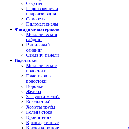
Софиты
Пароизоляция и
гидроизоляция
Саморезы
Пиломатериалы
Фасадные материалы
Металлический
сайдинг
Виниловый
сайдинг
Сэндвич-панели
Водостоки
Металлические
водостоки
Пластиковые
водостоки
Воронки
Желоба
Заглушки желоба
Колена труб
Хомуты трубы
Колена стока
Кронштейны
Крюки длинные
Крюки короткие