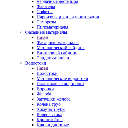
Чердачные лестницы
Флюгеры
Софиты
Пароизоляция и гидроизоляция
Саморезы
Пиломатериалы
Фасадные материалы
Назад
Фасадные материалы
Металлический сайдинг
Виниловый сайдинг
Сэндвич-панели
Водостоки
Назад
Водостоки
Металлические водостоки
Пластиковые водостоки
Воронки
Желоба
Заглушки желоба
Колена труб
Хомуты трубы
Колена стока
Кронштейны
Крюки длинные