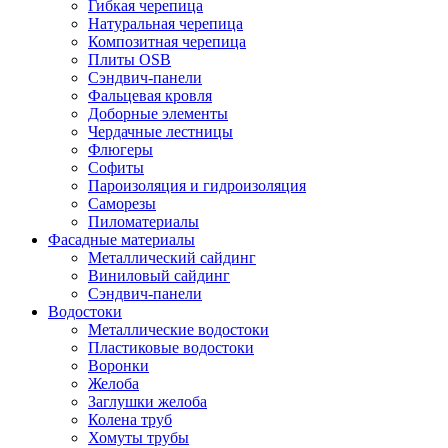
Гибкая черепица
Натуральная черепица
Композитная черепица
Плиты OSB
Сэндвич-панели
Фальцевая кровля
Доборные элементы
Чердачные лестницы
Флюгеры
Софиты
Пароизоляция и гидроизоляция
Саморезы
Пиломатериалы
Фасадные материалы
Металлический сайдинг
Виниловый сайдинг
Сэндвич-панели
Водостоки
Металлические водостоки
Пластиковые водостоки
Воронки
Желоба
Заглушки желоба
Колена труб
Хомуты трубы