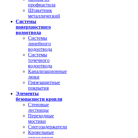
профнастила
Штакетник
металлический
Системы
поверхностного
водоотвода
Системы
линейного
водоотвода
Системы
точечного
водоотвода
Канализационные
люки
Грязезащитные
покрытия
Элементы
безопасности кровли
Стеновые
лестницы
Переходные
мостики
Снегозадержатели
Кровельные
ограждения