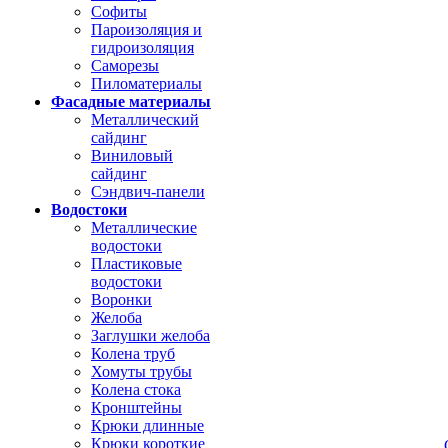
Софиты
Пароизоляция и
гидроизоляция
Саморезы
Пиломатериалы
Фасадные материалы
Металлический
сайдинг
Виниловый
сайдинг
Сэндвич-панели
Водостоки
Металлические
водостоки
Пластиковые
водостоки
Воронки
Желоба
Заглушки желоба
Колена труб
Хомуты трубы
Колена стока
Кронштейны
Крюки длинные
Крюки короткие