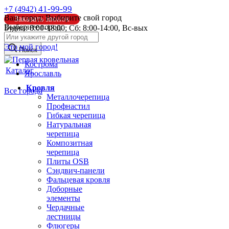
41-99-99
+7 (4942)
Ваш город:
Выбирите свой город
Заказать звонок
Выберите город:
Будни: 8:00-18:00; Сб: 8:00-14:00, Вс-вых
info@pk44.ru
Это мой город!
Поиск
Кострома
Каталог
Ярославль
Кровля
Все города
Металлочерепица
Профнастил
Гибкая черепица
Натуральная
черепица
Композитная
черепица
Плиты OSB
Сэндвич-панели
Фальцевая кровля
Доборные
элементы
Чердачные
лестницы
Флюгеры