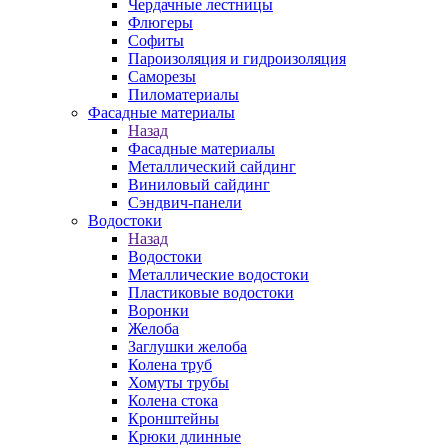
Чердачные лестницы
Флюгеры
Софиты
Пароизоляция и гидроизоляция
Саморезы
Пиломатериалы
Фасадные материалы
Назад
Фасадные материалы
Металлический сайдинг
Виниловый сайдинг
Сэндвич-панели
Водостоки
Назад
Водостоки
Металлические водостоки
Пластиковые водостоки
Воронки
Желоба
Заглушки желоба
Колена труб
Хомуты трубы
Колена стока
Кронштейны
Крюки длинные