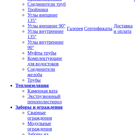
Соединители труб
Тройники
Углы внешние
135°
Углы внешние 90°
Доставка
Галерея
Сертификаты
Углы внутренние
и оплата
135°
Углы внутренние
90°
Муфты трубы
Комплектующие
для водостоков
Соединители
желоба
Трубы
Теплоизоляция
Каменная вата
Экструзионный
пенополистирол
Заборы и ограждения
Сварные
ограждения
Модульные
ограждения
Заборы из