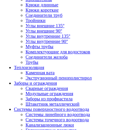
Крюки длинные
Крюки короткие
Соединители труб
Тройники
Углы внешние 135°
Углы внешние 90°
Углы внутренние 135°
Углы внутренние 90°
Муфты трубы
Комплектующие для водостоков
Соединители желоба
Трубы
Теплоизоляция
Каменная вата
Экструзионный пенополистирол
Заборы и ограждения
Сварные ограждения
Модульные ограждения
Заборы из профнастила
Штакетник металлический
Системы поверхностного водоотвода
Системы линейного водоотвода
Системы точечного водоотвода
Канализационные люки