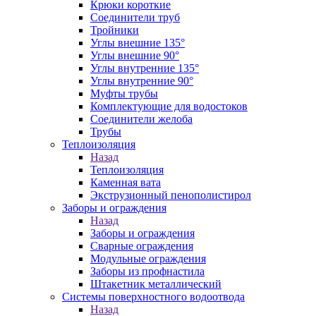
Крюки короткие
Соединители труб
Тройники
Углы внешние 135°
Углы внешние 90°
Углы внутренние 135°
Углы внутренние 90°
Муфты трубы
Комплектующие для водостоков
Соединители желоба
Трубы
Теплоизоляция
Назад
Теплоизоляция
Каменная вата
Экструзионный пенополистирол
Заборы и ограждения
Назад
Заборы и ограждения
Сварные ограждения
Модульные ограждения
Заборы из профнастила
Штакетник металлический
Системы поверхностного водоотвода
Назад