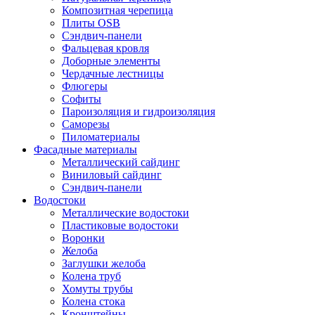
Композитная черепица
Плиты OSB
Сэндвич-панели
Фальцевая кровля
Доборные элементы
Чердачные лестницы
Флюгеры
Софиты
Пароизоляция и гидроизоляция
Саморезы
Пиломатериалы
Фасадные материалы
Металлический сайдинг
Виниловый сайдинг
Сэндвич-панели
Водостоки
Металлические водостоки
Пластиковые водостоки
Воронки
Желоба
Заглушки желоба
Колена труб
Хомуты трубы
Колена стока
Кронштейны