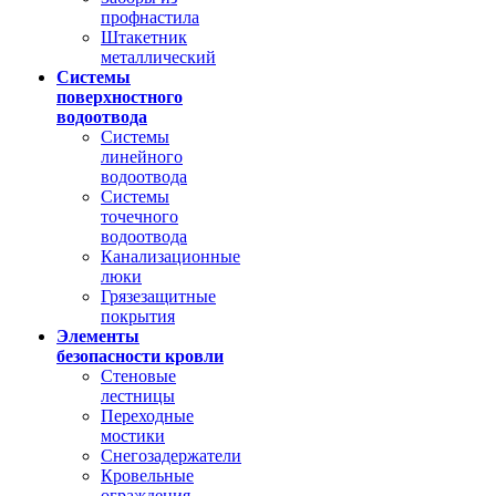
профнастила
Штакетник
металлический
Системы
поверхностного
водоотвода
Системы
линейного
водоотвода
Системы
точечного
водоотвода
Канализационные
люки
Грязезащитные
покрытия
Элементы
безопасности кровли
Стеновые
лестницы
Переходные
мостики
Снегозадержатели
Кровельные
ограждения