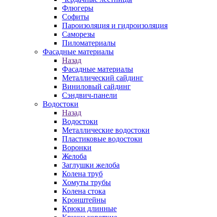
Флюгеры
Софиты
Пароизоляция и гидроизоляция
Саморезы
Пиломатериалы
Фасадные материалы
Назад
Фасадные материалы
Металлический сайдинг
Виниловый сайдинг
Сэндвич-панели
Водостоки
Назад
Водостоки
Металлические водостоки
Пластиковые водостоки
Воронки
Желоба
Заглушки желоба
Колена труб
Хомуты трубы
Колена стока
Кронштейны
Крюки длинные