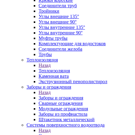
Крюки короткие
Соединители труб
Тройники
Углы внешние 135°
Углы внешние 90°
Углы внутренние 135°
Углы внутренние 90°
Муфты трубы
Комплектующие для водостоков
Соединители желоба
Трубы
Теплоизоляция
Назад
Теплоизоляция
Каменная вата
Экструзионный пенополистирол
Заборы и ограждения
Назад
Заборы и ограждения
Сварные ограждения
Модульные ограждения
Заборы из профнастила
Штакетник металлический
Системы поверхностного водоотвода
Назад