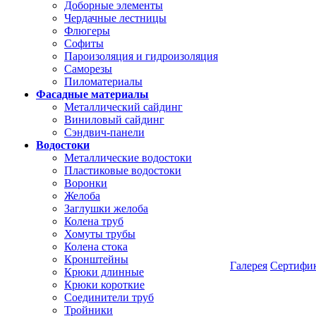
Доборные элементы
Чердачные лестницы
Флюгеры
Софиты
Пароизоляция и гидроизоляция
Саморезы
Пиломатериалы
Фасадные материалы
Металлический сайдинг
Виниловый сайдинг
Сэндвич-панели
Водостоки
Металлические водостоки
Пластиковые водостоки
Воронки
Желоба
Заглушки желоба
Колена труб
Хомуты трубы
Колена стока
Кронштейны
Галерея
Сертифи
Крюки длинные
Крюки короткие
Соединители труб
Тройники