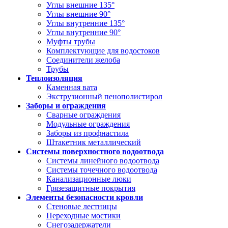
Углы внешние 135°
Углы внешние 90°
Углы внутренние 135°
Углы внутренние 90°
Муфты трубы
Комплектующие для водостоков
Соединители желоба
Трубы
Теплоизоляция
Каменная вата
Экструзионный пенополистирол
Заборы и ограждения
Сварные ограждения
Модульные ограждения
Заборы из профнастила
Штакетник металлический
Системы поверхностного водоотвода
Системы линейного водоотвода
Системы точечного водоотвода
Канализационные люки
Грязезащитные покрытия
Элементы безопасности кровли
Стеновые лестницы
Переходные мостики
Снегозадержатели