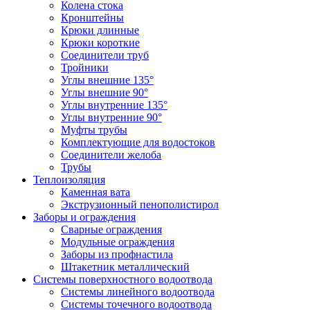
Колена стока
Кронштейны
Крюки длинные
Крюки короткие
Соединители труб
Тройники
Углы внешние 135°
Углы внешние 90°
Углы внутренние 135°
Углы внутренние 90°
Муфты трубы
Комплектующие для водостоков
Соединители желоба
Трубы
Теплоизоляция
Каменная вата
Экструзионный пенополистирол
Заборы и ограждения
Сварные ограждения
Модульные ограждения
Заборы из профнастила
Штакетник металлический
Системы поверхностного водоотвода
Системы линейного водоотвода
Системы точечного водоотвода