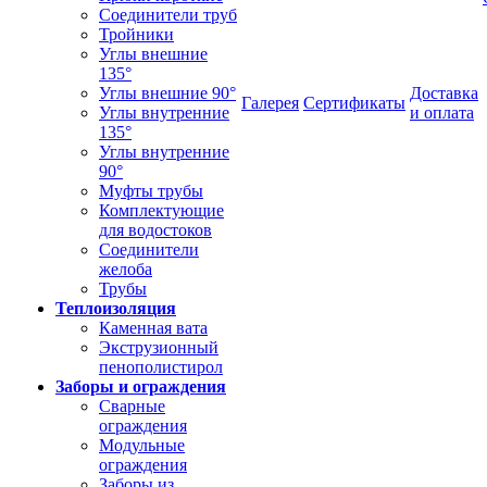
Соединители труб
Тройники
Углы внешние
135°
Углы внешние 90°
Доставка
Галерея
Сертификаты
Углы внутренние
и оплата
135°
Углы внутренние
90°
Муфты трубы
Комплектующие
для водостоков
Соединители
желоба
Трубы
Теплоизоляция
Каменная вата
Экструзионный
пенополистирол
Заборы и ограждения
Сварные
ограждения
Модульные
ограждения
Заборы из