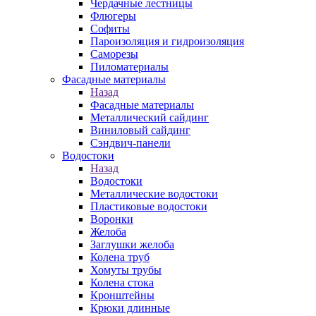
Чердачные лестницы
Флюгеры
Софиты
Пароизоляция и гидроизоляция
Саморезы
Пиломатериалы
Фасадные материалы
Назад
Фасадные материалы
Металлический сайдинг
Виниловый сайдинг
Сэндвич-панели
Водостоки
Назад
Водостоки
Металлические водостоки
Пластиковые водостоки
Воронки
Желоба
Заглушки желоба
Колена труб
Хомуты трубы
Колена стока
Кронштейны
Крюки длинные