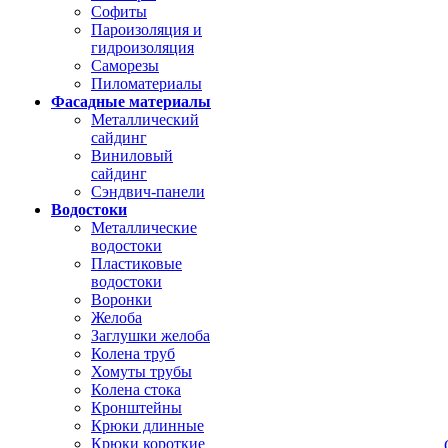
Софиты
Пароизоляция и
гидроизоляция
Саморезы
Пиломатериалы
Фасадные материалы
Металлический
сайдинг
Виниловый
сайдинг
Сэндвич-панели
Водостоки
Металлические
водостоки
Пластиковые
водостоки
Воронки
Желоба
Заглушки желоба
Колена труб
Хомуты трубы
Колена стока
Кронштейны
Крюки длинные
Крюки короткие