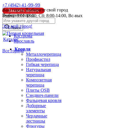
41-99-99
+7 (4942)
Ваш город:
Выбирите свой город
Заказать звонок
Выберите город:
Будни: 8:00-18:00; Сб: 8:00-14:00, Вс-вых
info@pk44.ru
Это мой город!
Поиск
Кострома
Каталог
Ярославль
Кровля
Все города
Металлочерепица
Профнастил
Гибкая черепица
Натуральная
черепица
Композитная
черепица
Плиты OSB
Сэндвич-панели
Фальцевая кровля
Доборные
элементы
Чердачные
лестницы
Флюгеры