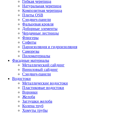
Гибкая черепица
Натуральная черепица
Композитная черепица
Плиты OSB
Сэндвич-панели
Фальцевая кровля
Доборные элементы
Чердачные лестницы
Флюгеры
Софиты
Пароизоляция и гидроизоляция
Саморезы
Пиломатериалы
Фасадные материалы
Металлический сайдинг
Виниловый сайдинг
Сэндвич-панели
Водостоки
Металлические водостоки
Пластиковые водостоки
Воронки
Желоба
Заглушки желоба
Колена труб
Хомуты трубы