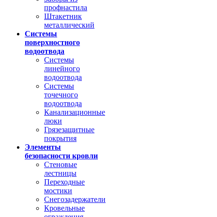
профнастила
Штакетник
металлический
Системы
поверхностного
водоотвода
Системы
линейного
водоотвода
Системы
точечного
водоотвода
Канализационные
люки
Грязезащитные
покрытия
Элементы
безопасности кровли
Стеновые
лестницы
Переходные
мостики
Снегозадержатели
Кровельные
ограждения