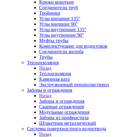
Крюки короткие
Соединители труб
Тройники
Углы внешние 135°
Углы внешние 90°
Углы внутренние 135°
Углы внутренние 90°
Муфты трубы
Комплектующие для водостоков
Соединители желоба
Трубы
Теплоизоляция
Назад
Теплоизоляция
Каменная вата
Экструзионный пенополистирол
Заборы и ограждения
Назад
Заборы и ограждения
Сварные ограждения
Модульные ограждения
Заборы из профнастила
Штакетник металлический
Системы поверхностного водоотвода
Назад