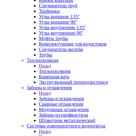
Крюки короткие
Соединители труб
Тройники
Углы внешние 135°
Углы внешние 90°
Углы внутренние 135°
Углы внутренние 90°
Муфты трубы
Комплектующие для водостоков
Соединители желоба
Трубы
Теплоизоляция
Назад
Теплоизоляция
Каменная вата
Экструзионный пенополистирол
Заборы и ограждения
Назад
Заборы и ограждения
Сварные ограждения
Модульные ограждения
Заборы из профнастила
Штакетник металлический
Системы поверхностного водоотвода
Назад