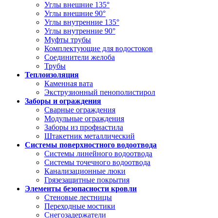
Углы внешние 135°
Углы внешние 90°
Углы внутренние 135°
Углы внутренние 90°
Муфты трубы
Комплектующие для водостоков
Соединители желоба
Трубы
Теплоизоляция
Каменная вата
Экструзионный пенополистирол
Заборы и ограждения
Сварные ограждения
Модульные ограждения
Заборы из профнастила
Штакетник металлический
Системы поверхностного водоотвода
Системы линейного водоотвода
Системы точечного водоотвода
Канализационные люки
Грязезащитные покрытия
Элементы безопасности кровли
Стеновые лестницы
Переходные мостики
Снегозадержатели