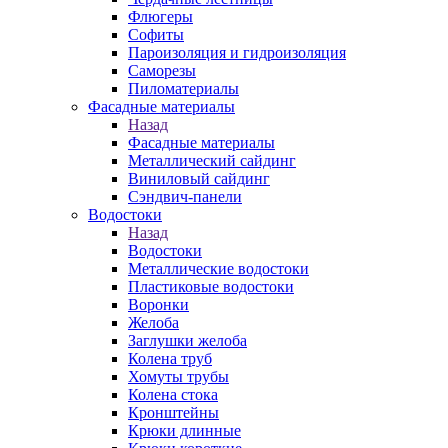
Флюгеры
Софиты
Пароизоляция и гидроизоляция
Саморезы
Пиломатериалы
Фасадные материалы
Назад
Фасадные материалы
Металлический сайдинг
Виниловый сайдинг
Сэндвич-панели
Водостоки
Назад
Водостоки
Металлические водостоки
Пластиковые водостоки
Воронки
Желоба
Заглушки желоба
Колена труб
Хомуты трубы
Колена стока
Кронштейны
Крюки длинные