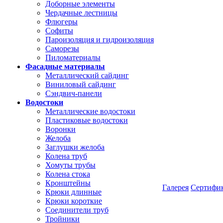
Доборные элементы
Чердачные лестницы
Флюгеры
Софиты
Пароизоляция и гидроизоляция
Саморезы
Пиломатериалы
Фасадные материалы
Металлический сайдинг
Виниловый сайдинг
Сэндвич-панели
Водостоки
Металлические водостоки
Пластиковые водостоки
Воронки
Желоба
Заглушки желоба
Колена труб
Хомуты трубы
Колена стока
Кронштейны
Галерея
Сертифи
Крюки длинные
Крюки короткие
Соединители труб
Тройники