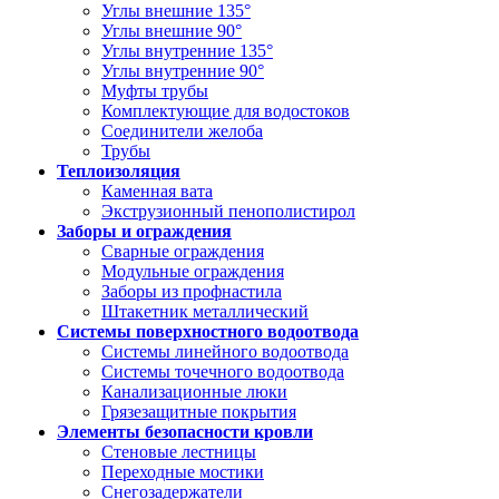
Углы внешние 135°
Углы внешние 90°
Углы внутренние 135°
Углы внутренние 90°
Муфты трубы
Комплектующие для водостоков
Соединители желоба
Трубы
Теплоизоляция
Каменная вата
Экструзионный пенополистирол
Заборы и ограждения
Сварные ограждения
Модульные ограждения
Заборы из профнастила
Штакетник металлический
Системы поверхностного водоотвода
Системы линейного водоотвода
Системы точечного водоотвода
Канализационные люки
Грязезащитные покрытия
Элементы безопасности кровли
Стеновые лестницы
Переходные мостики
Снегозадержатели