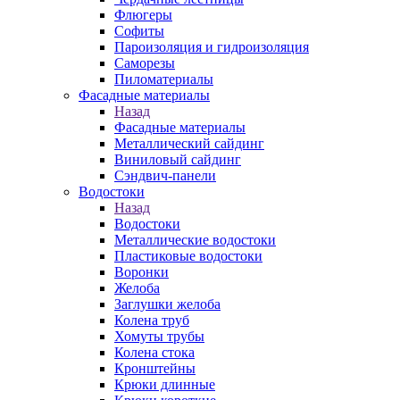
Флюгеры
Софиты
Пароизоляция и гидроизоляция
Саморезы
Пиломатериалы
Фасадные материалы
Назад
Фасадные материалы
Металлический сайдинг
Виниловый сайдинг
Сэндвич-панели
Водостоки
Назад
Водостоки
Металлические водостоки
Пластиковые водостоки
Воронки
Желоба
Заглушки желоба
Колена труб
Хомуты трубы
Колена стока
Кронштейны
Крюки длинные