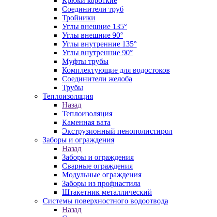
Крюки короткие
Соединители труб
Тройники
Углы внешние 135°
Углы внешние 90°
Углы внутренние 135°
Углы внутренние 90°
Муфты трубы
Комплектующие для водостоков
Соединители желоба
Трубы
Теплоизоляция
Назад
Теплоизоляция
Каменная вата
Экструзионный пенополистирол
Заборы и ограждения
Назад
Заборы и ограждения
Сварные ограждения
Модульные ограждения
Заборы из профнастила
Штакетник металлический
Системы поверхностного водоотвода
Назад