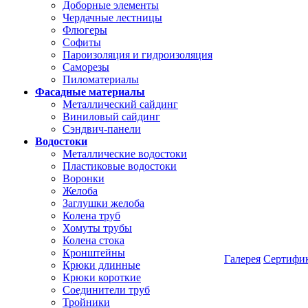
Доборные элементы
Чердачные лестницы
Флюгеры
Софиты
Пароизоляция и гидроизоляция
Саморезы
Пиломатериалы
Фасадные материалы
Металлический сайдинг
Виниловый сайдинг
Сэндвич-панели
Водостоки
Металлические водостоки
Пластиковые водостоки
Воронки
Желоба
Заглушки желоба
Колена труб
Хомуты трубы
Колена стока
Кронштейны
Галерея
Сертифи
Крюки длинные
Крюки короткие
Соединители труб
Тройники