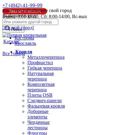
41-99-99
+7 (4942)
Ваш город:
Выбирите свой город
Заказать звонок
Выберите город:
Будни: 8:00-18:00; Сб: 8:00-14:00, Вс-вых
info@pk44.ru
Это мой город!
Поиск
Кострома
Каталог
Ярославль
Кровля
Все города
Металлочерепица
Профнастил
Гибкая черепица
Натуральная
черепица
Композитная
черепица
Плиты OSB
Сэндвич-панели
Фальцевая кровля
Доборные
элементы
Чердачные
лестницы
Флюгеры