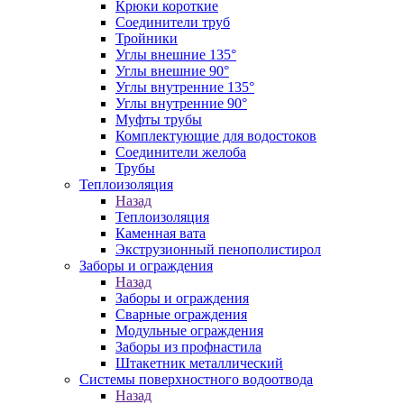
Крюки короткие
Соединители труб
Тройники
Углы внешние 135°
Углы внешние 90°
Углы внутренние 135°
Углы внутренние 90°
Муфты трубы
Комплектующие для водостоков
Соединители желоба
Трубы
Теплоизоляция
Назад
Теплоизоляция
Каменная вата
Экструзионный пенополистирол
Заборы и ограждения
Назад
Заборы и ограждения
Сварные ограждения
Модульные ограждения
Заборы из профнастила
Штакетник металлический
Системы поверхностного водоотвода
Назад