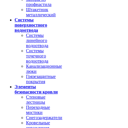
профнастила
Штакетник
металлический
Системы
поверхностного
водоотвода
Системы
линейного
водоотвода
Системы
точечного
водоотвода
Канализационные
люки
Грязезащитные
покрытия
Элементы
безопасности кровли
Стеновые
лестницы
Переходные
мостики
Снегозадержатели
Кровельные
ограждения