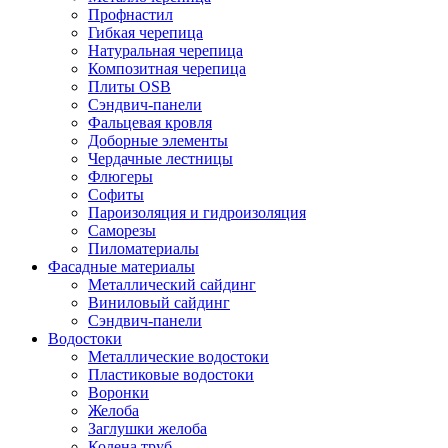
Профнастил
Гибкая черепица
Натуральная черепица
Композитная черепица
Плиты OSB
Сэндвич-панели
Фальцевая кровля
Доборные элементы
Чердачные лестницы
Флюгеры
Софиты
Пароизоляция и гидроизоляция
Саморезы
Пиломатериалы
Фасадные материалы
Металлический сайдинг
Виниловый сайдинг
Сэндвич-панели
Водостоки
Металлические водостоки
Пластиковые водостоки
Воронки
Желоба
Заглушки желоба
Колена труб