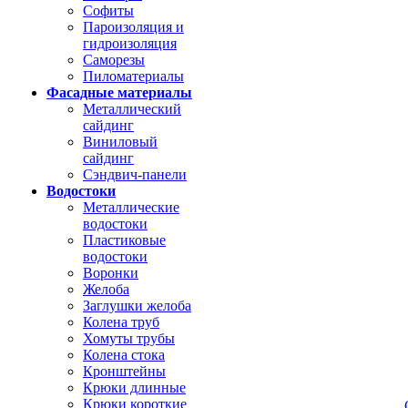
Софиты
Пароизоляция и
гидроизоляция
Саморезы
Пиломатериалы
Фасадные материалы
Металлический
сайдинг
Виниловый
сайдинг
Сэндвич-панели
Водостоки
Металлические
водостоки
Пластиковые
водостоки
Воронки
Желоба
Заглушки желоба
Колена труб
Хомуты трубы
Колена стока
Кронштейны
Крюки длинные
Крюки короткие