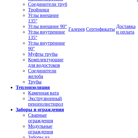
Соединители труб
Тройники
Углы внешние
135°
Углы внешние 90°
Доставка
Галерея
Сертификаты
Углы внутренние
и оплата
135°
Углы внутренние
90°
Муфты трубы
Комплектующие
для водостоков
Соединители
желоба
Трубы
Теплоизоляция
Каменная вата
Экструзионный
пенополистирол
Заборы и ограждения
Сварные
ограждения
Модульные
ограждения
Заборы из