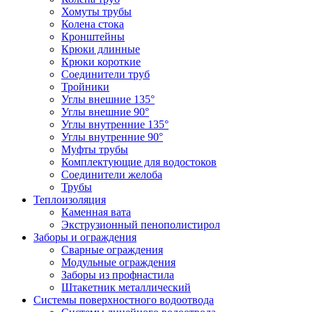
Хомуты трубы
Колена стока
Кронштейны
Крюки длинные
Крюки короткие
Соединители труб
Тройники
Углы внешние 135°
Углы внешние 90°
Углы внутренние 135°
Углы внутренние 90°
Муфты трубы
Комплектующие для водостоков
Соединители желоба
Трубы
Теплоизоляция
Каменная вата
Экструзионный пенополистирол
Заборы и ограждения
Сварные ограждения
Модульные ограждения
Заборы из профнастила
Штакетник металлический
Системы поверхностного водоотвода