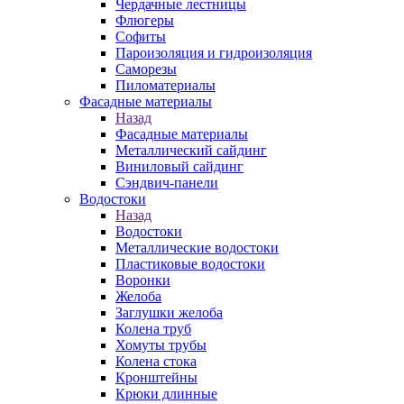
Чердачные лестницы
Флюгеры
Софиты
Пароизоляция и гидроизоляция
Саморезы
Пиломатериалы
Фасадные материалы
Назад
Фасадные материалы
Металлический сайдинг
Виниловый сайдинг
Сэндвич-панели
Водостоки
Назад
Водостоки
Металлические водостоки
Пластиковые водостоки
Воронки
Желоба
Заглушки желоба
Колена труб
Хомуты трубы
Колена стока
Кронштейны
Крюки длинные