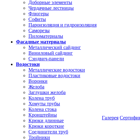
Доборные элементы
Чердачные лестницы
Флюгеры
Софиты
Пароизоляция и гидроизоляция
Саморезы
Пиломатериалы
Фасадные материалы
Металлический сайдинг
Виниловый сайдинг
Сэндвич-панели
Водостоки
Металлические водостоки
Пластиковые водостоки
Воронки
Желоба
Заглушки желоба
Колена труб
Хомуты трубы
Колена стока
Кронштейны
Галерея
Сертифи
Крюки длинные
Крюки короткие
Соединители труб
Тройники