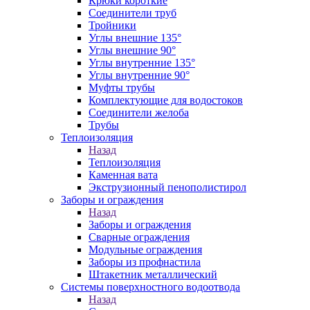
Крюки короткие
Соединители труб
Тройники
Углы внешние 135°
Углы внешние 90°
Углы внутренние 135°
Углы внутренние 90°
Муфты трубы
Комплектующие для водостоков
Соединители желоба
Трубы
Теплоизоляция
Назад
Теплоизоляция
Каменная вата
Экструзионный пенополистирол
Заборы и ограждения
Назад
Заборы и ограждения
Сварные ограждения
Модульные ограждения
Заборы из профнастила
Штакетник металлический
Системы поверхностного водоотвода
Назад