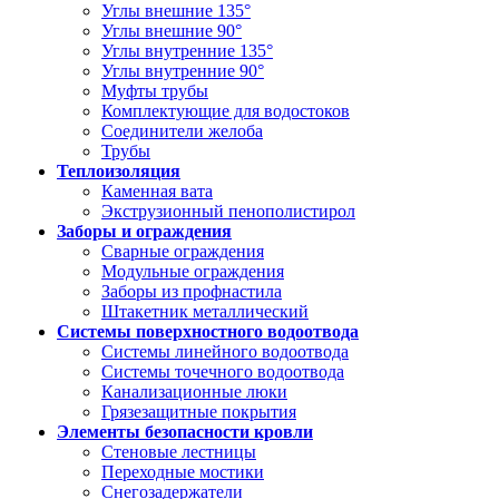
Углы внешние 135°
Углы внешние 90°
Углы внутренние 135°
Углы внутренние 90°
Муфты трубы
Комплектующие для водостоков
Соединители желоба
Трубы
Теплоизоляция
Каменная вата
Экструзионный пенополистирол
Заборы и ограждения
Сварные ограждения
Модульные ограждения
Заборы из профнастила
Штакетник металлический
Системы поверхностного водоотвода
Системы линейного водоотвода
Системы точечного водоотвода
Канализационные люки
Грязезащитные покрытия
Элементы безопасности кровли
Стеновые лестницы
Переходные мостики
Снегозадержатели