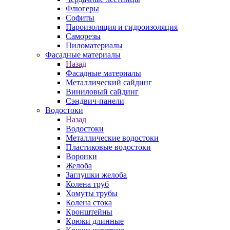
Флюгеры
Софиты
Пароизоляция и гидроизоляция
Саморезы
Пиломатериалы
Фасадные материалы
Назад
Фасадные материалы
Металлический сайдинг
Виниловый сайдинг
Сэндвич-панели
Водостоки
Назад
Водостоки
Металлические водостоки
Пластиковые водостоки
Воронки
Желоба
Заглушки желоба
Колена труб
Хомуты трубы
Колена стока
Кронштейны
Крюки длинные