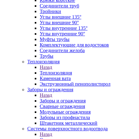
Крюки короткие
Соединители труб
Тройники
Углы внешние 135°
Углы внешние 90°
Углы внутренние 135°
Углы внутренние 90°
Муфты трубы
Комплектующие для водостоков
Соединители желоба
Трубы
Теплоизоляция
Назад
Теплоизоляция
Каменная вата
Экструзионный пенополистирол
Заборы и ограждения
Назад
Заборы и ограждения
Сварные ограждения
Модульные ограждения
Заборы из профнастила
Штакетник металлический
Системы поверхностного водоотвода
Назад