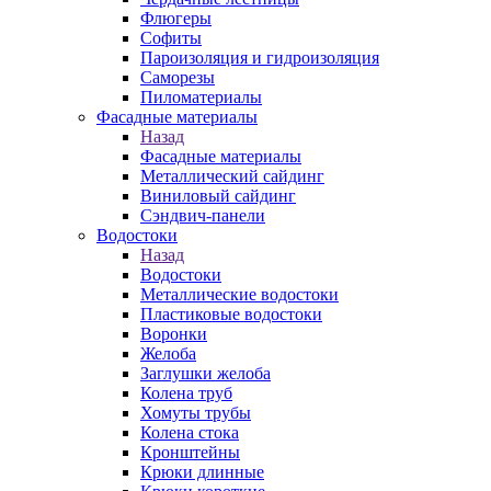
Флюгеры
Софиты
Пароизоляция и гидроизоляция
Саморезы
Пиломатериалы
Фасадные материалы
Назад
Фасадные материалы
Металлический сайдинг
Виниловый сайдинг
Сэндвич-панели
Водостоки
Назад
Водостоки
Металлические водостоки
Пластиковые водостоки
Воронки
Желоба
Заглушки желоба
Колена труб
Хомуты трубы
Колена стока
Кронштейны
Крюки длинные