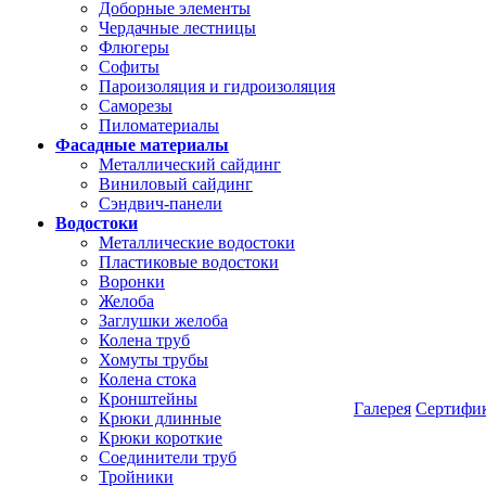
Доборные элементы
Чердачные лестницы
Флюгеры
Софиты
Пароизоляция и гидроизоляция
Саморезы
Пиломатериалы
Фасадные материалы
Металлический сайдинг
Виниловый сайдинг
Сэндвич-панели
Водостоки
Металлические водостоки
Пластиковые водостоки
Воронки
Желоба
Заглушки желоба
Колена труб
Хомуты трубы
Колена стока
Кронштейны
Галерея
Сертифи
Крюки длинные
Крюки короткие
Соединители труб
Тройники