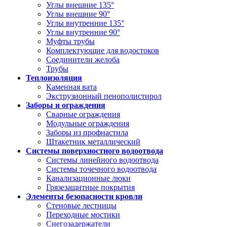
Углы внешние 135°
Углы внешние 90°
Углы внутренние 135°
Углы внутренние 90°
Муфты трубы
Комплектующие для водостоков
Соединители желоба
Трубы
Теплоизоляция
Каменная вата
Экструзионный пенополистирол
Заборы и ограждения
Сварные ограждения
Модульные ограждения
Заборы из профнастила
Штакетник металлический
Системы поверхностного водоотвода
Системы линейного водоотвода
Системы точечного водоотвода
Канализационные люки
Грязезащитные покрытия
Элементы безопасности кровли
Стеновые лестницы
Переходные мостики
Снегозадержатели