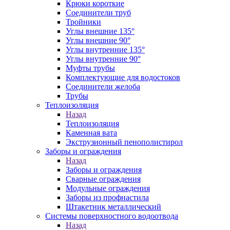
Крюки короткие
Соединители труб
Тройники
Углы внешние 135°
Углы внешние 90°
Углы внутренние 135°
Углы внутренние 90°
Муфты трубы
Комплектующие для водостоков
Соединители желоба
Трубы
Теплоизоляция
Назад
Теплоизоляция
Каменная вата
Экструзионный пенополистирол
Заборы и ограждения
Назад
Заборы и ограждения
Сварные ограждения
Модульные ограждения
Заборы из профнастила
Штакетник металлический
Системы поверхностного водоотвода
Назад