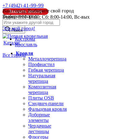
41-99-99
+7 (4942)
Ваш город:
Выбирите свой город
Заказать звонок
Выберите город:
Будни: 8:00-18:00; Сб: 8:00-14:00, Вс-вых
info@pk44.ru
Это мой город!
Поиск
Кострома
Каталог
Ярославль
Кровля
Все города
Металлочерепица
Профнастил
Гибкая черепица
Натуральная
черепица
Композитная
черепица
Плиты OSB
Сэндвич-панели
Фальцевая кровля
Доборные
элементы
Чердачные
лестницы
Флюгеры