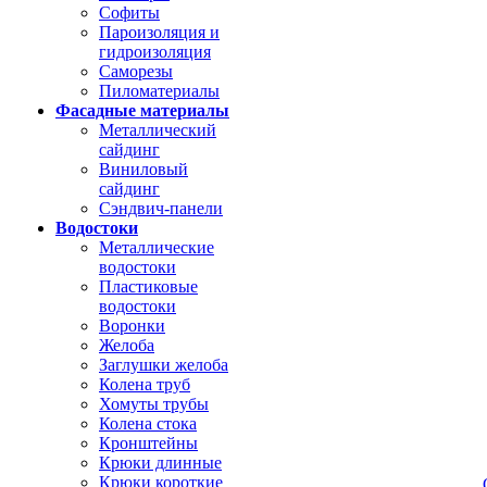
Софиты
Пароизоляция и
гидроизоляция
Саморезы
Пиломатериалы
Фасадные материалы
Металлический
сайдинг
Виниловый
сайдинг
Сэндвич-панели
Водостоки
Металлические
водостоки
Пластиковые
водостоки
Воронки
Желоба
Заглушки желоба
Колена труб
Хомуты трубы
Колена стока
Кронштейны
Крюки длинные
Крюки короткие