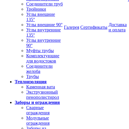
Соединители труб
Тройники
Углы внешние
135°
Углы внешние 90°
Доставка
Галерея
Сертификаты
Углы внутренние
и оплата
135°
Углы внутренние
90°
Муфты трубы
Комплектующие
для водостоков
Соединители
желоба
Трубы
Теплоизоляция
Каменная вата
Экструзионный
пенополистирол
Заборы и ограждения
Сварные
ограждения
Модульные
ограждения
Заборы из