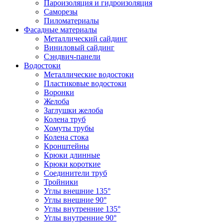
Пароизоляция и гидроизоляция
Саморезы
Пиломатериалы
Фасадные материалы
Металлический сайдинг
Виниловый сайдинг
Сэндвич-панели
Водостоки
Металлические водостоки
Пластиковые водостоки
Воронки
Желоба
Заглушки желоба
Колена труб
Хомуты трубы
Колена стока
Кронштейны
Крюки длинные
Крюки короткие
Соединители труб
Тройники
Углы внешние 135°
Углы внешние 90°
Углы внутренние 135°
Углы внутренние 90°