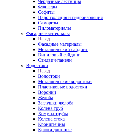
Чердачные лестницы
Флюгеры
Софиты
Пароизоляция и гидроизоляция
Саморезы
Пиломатериалы
Фасадные материалы
Назад
Фасадные материалы
Металлический сайдинг
Виниловый сайдинг
Сэндвич-панели
Водостоки
Назад
Водостоки
Металлические водостоки
Пластиковые водостоки
Воронки
Желоба
Заглушки желоба
Колена труб
Хомуты трубы
Колена стока
Кронштейны
Крюки длинные