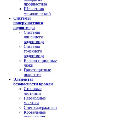
профнастила
Штакетник
металлический
Системы
поверхностного
водоотвода
Системы
линейного
водоотвода
Системы
точечного
водоотвода
Канализационные
люки
Грязезащитные
покрытия
Элементы
безопасности кровли
Стеновые
лестницы
Переходные
мостики
Снегозадержатели
Кровельные
ограждения