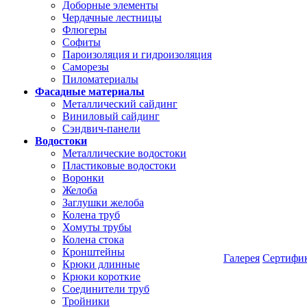
Доборные элементы
Чердачные лестницы
Флюгеры
Софиты
Пароизоляция и гидроизоляция
Саморезы
Пиломатериалы
Фасадные материалы
Металлический сайдинг
Виниловый сайдинг
Сэндвич-панели
Водостоки
Металлические водостоки
Пластиковые водостоки
Воронки
Желоба
Заглушки желоба
Колена труб
Хомуты трубы
Колена стока
Кронштейны
Галерея
Сертифи
Крюки длинные
Крюки короткие
Соединители труб
Тройники