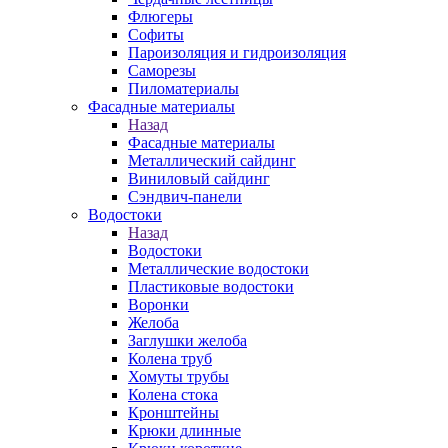
Флюгеры
Софиты
Пароизоляция и гидроизоляция
Саморезы
Пиломатериалы
Фасадные материалы
Назад
Фасадные материалы
Металлический сайдинг
Виниловый сайдинг
Сэндвич-панели
Водостоки
Назад
Водостоки
Металлические водостоки
Пластиковые водостоки
Воронки
Желоба
Заглушки желоба
Колена труб
Хомуты трубы
Колена стока
Кронштейны
Крюки длинные