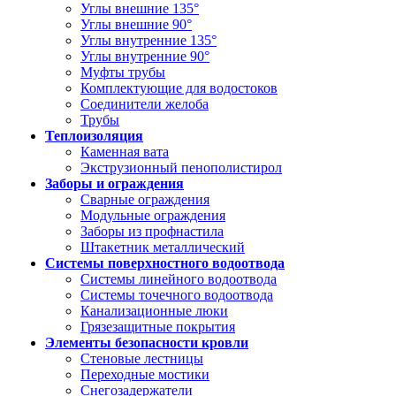
Углы внешние 135°
Углы внешние 90°
Углы внутренние 135°
Углы внутренние 90°
Муфты трубы
Комплектующие для водостоков
Соединители желоба
Трубы
Теплоизоляция
Каменная вата
Экструзионный пенополистирол
Заборы и ограждения
Сварные ограждения
Модульные ограждения
Заборы из профнастила
Штакетник металлический
Системы поверхностного водоотвода
Системы линейного водоотвода
Системы точечного водоотвода
Канализационные люки
Грязезащитные покрытия
Элементы безопасности кровли
Стеновые лестницы
Переходные мостики
Снегозадержатели