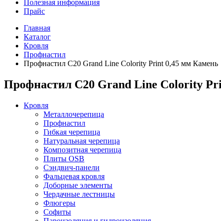
Полезная информация
Прайс
Главная
Каталог
Кровля
Профнастил
Профнастил С20 Grand Line Colority Print 0,45 мм Камень
Профнастил С20 Grand Line Colority Pr
Кровля
Металлочерепица
Профнастил
Гибкая черепица
Натуральная черепица
Композитная черепица
Плиты OSB
Сэндвич-панели
Фальцевая кровля
Доборные элементы
Чердачные лестницы
Флюгеры
Софиты
Пароизоляция и гидроизоляция