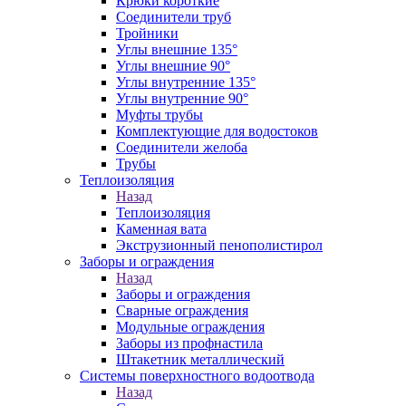
Крюки короткие
Соединители труб
Тройники
Углы внешние 135°
Углы внешние 90°
Углы внутренние 135°
Углы внутренние 90°
Муфты трубы
Комплектующие для водостоков
Соединители желоба
Трубы
Теплоизоляция
Назад
Теплоизоляция
Каменная вата
Экструзионный пенополистирол
Заборы и ограждения
Назад
Заборы и ограждения
Сварные ограждения
Модульные ограждения
Заборы из профнастила
Штакетник металлический
Системы поверхностного водоотвода
Назад