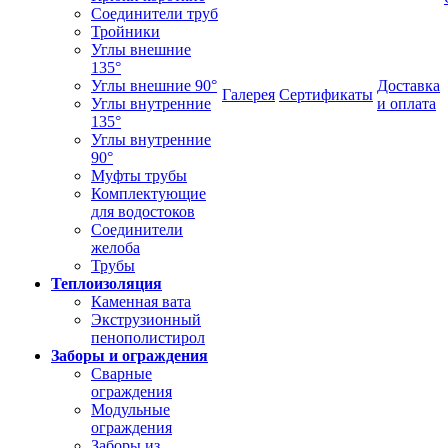
Соединители труб
Тройники
Углы внешние
135°
Углы внешние 90°
Доставка
Галерея
Сертификаты
Углы внутренние
и оплата
135°
Углы внутренние
90°
Муфты трубы
Комплектующие
для водостоков
Соединители
желоба
Трубы
Теплоизоляция
Каменная вата
Экструзионный
пенополистирол
Заборы и ограждения
Сварные
ограждения
Модульные
ограждения
Заборы из