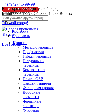
41-99-99
+7 (4942)
Ваш город:
Выбирите свой город
Заказать звонок
Выберите город:
Будни: 8:00-18:00; Сб: 8:00-14:00, Вс-вых
info@pk44.ru
Это мой город!
Поиск
Кострома
Каталог
Ярославль
Кровля
Все города
Металлочерепица
Профнастил
Гибкая черепица
Натуральная
черепица
Композитная
черепица
Плиты OSB
Сэндвич-панели
Фальцевая кровля
Доборные
элементы
Чердачные
лестницы
Флюгеры