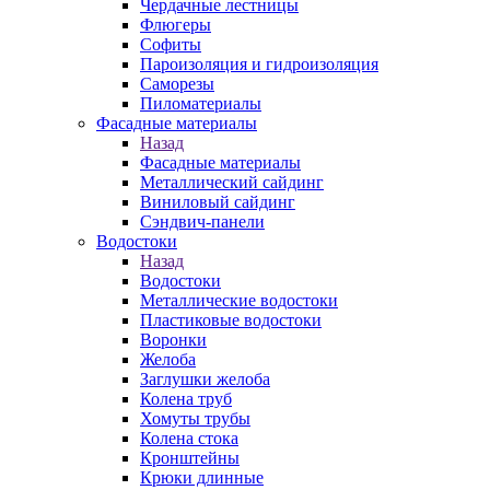
Чердачные лестницы
Флюгеры
Софиты
Пароизоляция и гидроизоляция
Саморезы
Пиломатериалы
Фасадные материалы
Назад
Фасадные материалы
Металлический сайдинг
Виниловый сайдинг
Сэндвич-панели
Водостоки
Назад
Водостоки
Металлические водостоки
Пластиковые водостоки
Воронки
Желоба
Заглушки желоба
Колена труб
Хомуты трубы
Колена стока
Кронштейны
Крюки длинные