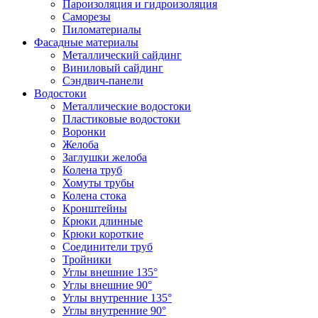
Пароизоляция и гидроизоляция
Саморезы
Пиломатериалы
Фасадные материалы
Металлический сайдинг
Виниловый сайдинг
Сэндвич-панели
Водостоки
Металлические водостоки
Пластиковые водостоки
Воронки
Желоба
Заглушки желоба
Колена труб
Хомуты трубы
Колена стока
Кронштейны
Крюки длинные
Крюки короткие
Соединители труб
Тройники
Углы внешние 135°
Углы внешние 90°
Углы внутренние 135°
Углы внутренние 90°