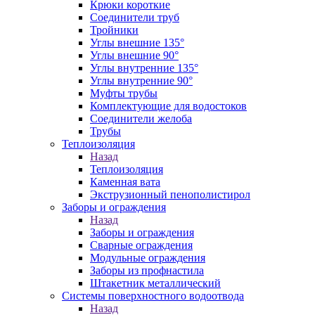
Крюки короткие
Соединители труб
Тройники
Углы внешние 135°
Углы внешние 90°
Углы внутренние 135°
Углы внутренние 90°
Муфты трубы
Комплектующие для водостоков
Соединители желоба
Трубы
Теплоизоляция
Назад
Теплоизоляция
Каменная вата
Экструзионный пенополистирол
Заборы и ограждения
Назад
Заборы и ограждения
Сварные ограждения
Модульные ограждения
Заборы из профнастила
Штакетник металлический
Системы поверхностного водоотвода
Назад