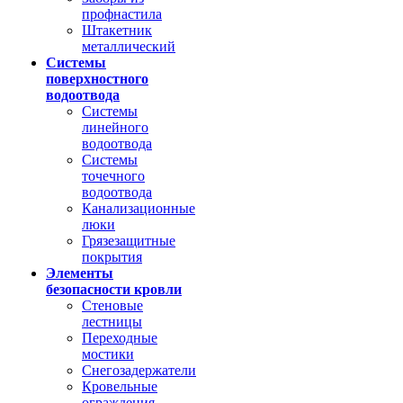
профнастила
Штакетник
металлический
Системы
поверхностного
водоотвода
Системы
линейного
водоотвода
Системы
точечного
водоотвода
Канализационные
люки
Грязезащитные
покрытия
Элементы
безопасности кровли
Стеновые
лестницы
Переходные
мостики
Снегозадержатели
Кровельные
ограждения