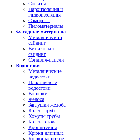
Софиты
Пароизоляция и
гидроизоляция
Саморезы
Пиломатериалы
Фасадные материалы
Металлический
сайдинг
Виниловый
сайдинг
Сэндвич-панели
Водостоки
Металлические
водостоки
Пластиковые
водостоки
Воронки
Желоба
Заглушки желоба
Колена труб
Хомуты трубы
Колена стока
Кронштейны
Крюки длинные
Крюки короткие