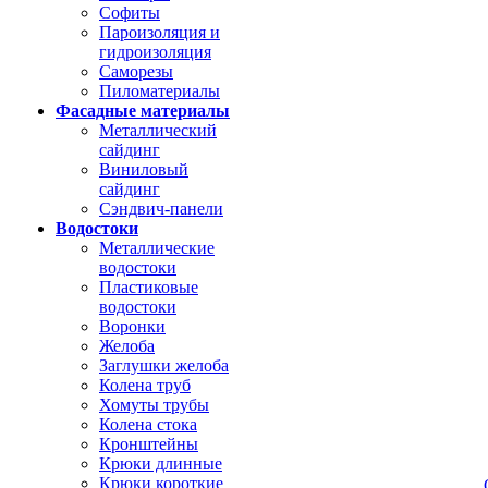
Софиты
Пароизоляция и
гидроизоляция
Саморезы
Пиломатериалы
Фасадные материалы
Металлический
сайдинг
Виниловый
сайдинг
Сэндвич-панели
Водостоки
Металлические
водостоки
Пластиковые
водостоки
Воронки
Желоба
Заглушки желоба
Колена труб
Хомуты трубы
Колена стока
Кронштейны
Крюки длинные
Крюки короткие