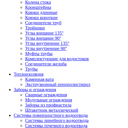
Колена стока
Кронштейны
Крюки длинные
Крюки короткие
Соединители труб
Тройники
Углы внешние 135°
Углы внешние 90°
Углы внутренние 135°
Углы внутренние 90°
Муфты трубы
Комплектующие для водостоков
Соединители желоба
Трубы
Теплоизоляция
Каменная вата
Экструзионный пенополистирол
Заборы и ограждения
Сварные ограждения
Модульные ограждения
Заборы из профнастила
Штакетник металлический
Системы поверхностного водоотвода
Системы линейного водоотвода
Системы точечного водоотвода