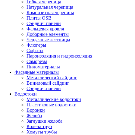
Гибкая черепица
Натуральная черепица
Композитная черепица
Плиты OSB
Сэндвич-панели
Фальцевая кровля
Доборные элементы
Чердачные лестницы
Флюгеры
Софиты
Пароизоляция и гидроизоляция
Саморезы
Пиломатериалы
Фасадные материалы
Металлический сайдинг
Виниловый сайдинг
Сэндвич-панели
Водостоки
Металлические водостоки
Пластиковые водостоки
Воронки
Желоба
Заглушки желоба
Колена труб
Хомуты трубы