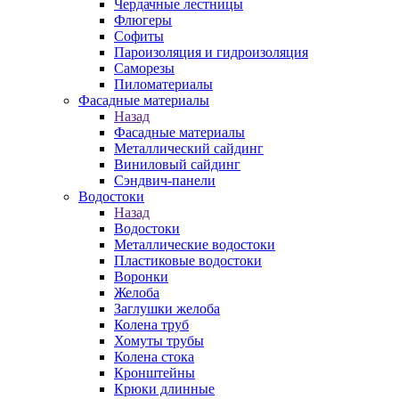
Чердачные лестницы
Флюгеры
Софиты
Пароизоляция и гидроизоляция
Саморезы
Пиломатериалы
Фасадные материалы
Назад
Фасадные материалы
Металлический сайдинг
Виниловый сайдинг
Сэндвич-панели
Водостоки
Назад
Водостоки
Металлические водостоки
Пластиковые водостоки
Воронки
Желоба
Заглушки желоба
Колена труб
Хомуты трубы
Колена стока
Кронштейны
Крюки длинные