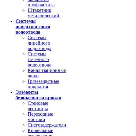
профнастила
Штакетник
металлический
Системы
поверхностного
водоотвода
Системы
линейного
водоотвода
Системы
точечного
водоотвода
Канализационные
люки
Грязезащитные
покрытия
Элементы
безопасности кровли
Стеновые
лестницы
Переходные
мостики
Снегозадержатели
Кровельные
ограждения