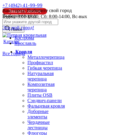
41-99-99
+7 (4942)
Ваш город:
Выбирите свой город
Заказать звонок
Выберите город:
Будни: 8:00-18:00; Сб: 8:00-14:00, Вс-вых
info@pk44.ru
Это мой город!
Поиск
Кострома
Каталог
Ярославль
Кровля
Все города
Металлочерепица
Профнастил
Гибкая черепица
Натуральная
черепица
Композитная
черепица
Плиты OSB
Сэндвич-панели
Фальцевая кровля
Доборные
элементы
Чердачные
лестницы
Флюгеры