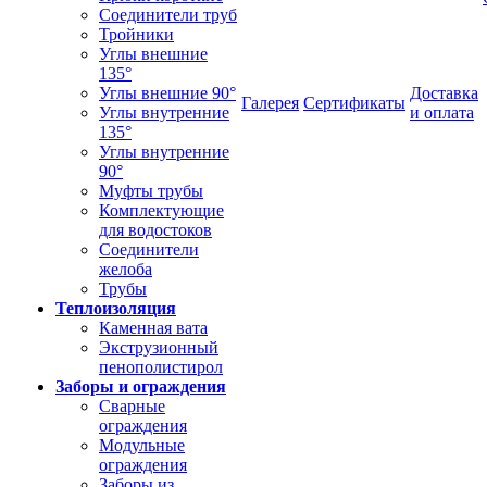
Соединители труб
Тройники
Углы внешние
135°
Углы внешние 90°
Доставка
Галерея
Сертификаты
Углы внутренние
и оплата
135°
Углы внутренние
90°
Муфты трубы
Комплектующие
для водостоков
Соединители
желоба
Трубы
Теплоизоляция
Каменная вата
Экструзионный
пенополистирол
Заборы и ограждения
Сварные
ограждения
Модульные
ограждения
Заборы из