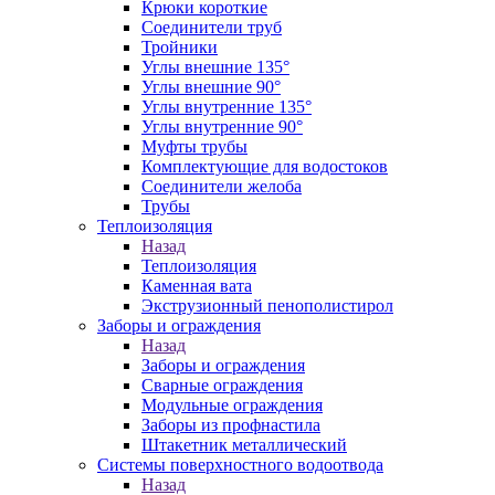
Крюки короткие
Соединители труб
Тройники
Углы внешние 135°
Углы внешние 90°
Углы внутренние 135°
Углы внутренние 90°
Муфты трубы
Комплектующие для водостоков
Соединители желоба
Трубы
Теплоизоляция
Назад
Теплоизоляция
Каменная вата
Экструзионный пенополистирол
Заборы и ограждения
Назад
Заборы и ограждения
Сварные ограждения
Модульные ограждения
Заборы из профнастила
Штакетник металлический
Системы поверхностного водоотвода
Назад