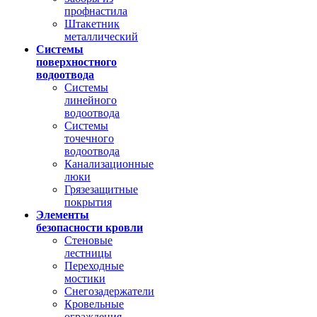
профнастила
Штакетник
металлический
Системы
поверхностного
водоотвода
Системы
линейного
водоотвода
Системы
точечного
водоотвода
Канализационные
люки
Грязезащитные
покрытия
Элементы
безопасности кровли
Стеновые
лестницы
Переходные
мостики
Снегозадержатели
Кровельные
ограждения