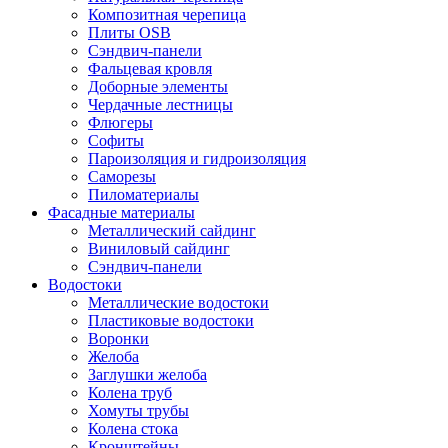
Композитная черепица
Плиты OSB
Сэндвич-панели
Фальцевая кровля
Доборные элементы
Чердачные лестницы
Флюгеры
Софиты
Пароизоляция и гидроизоляция
Саморезы
Пиломатериалы
Фасадные материалы
Металлический сайдинг
Виниловый сайдинг
Сэндвич-панели
Водостоки
Металлические водостоки
Пластиковые водостоки
Воронки
Желоба
Заглушки желоба
Колена труб
Хомуты трубы
Колена стока
Кронштейны