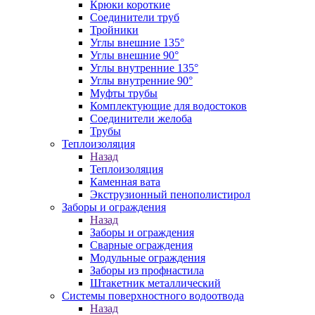
Крюки короткие
Соединители труб
Тройники
Углы внешние 135°
Углы внешние 90°
Углы внутренние 135°
Углы внутренние 90°
Муфты трубы
Комплектующие для водостоков
Соединители желоба
Трубы
Теплоизоляция
Назад
Теплоизоляция
Каменная вата
Экструзионный пенополистирол
Заборы и ограждения
Назад
Заборы и ограждения
Сварные ограждения
Модульные ограждения
Заборы из профнастила
Штакетник металлический
Системы поверхностного водоотвода
Назад