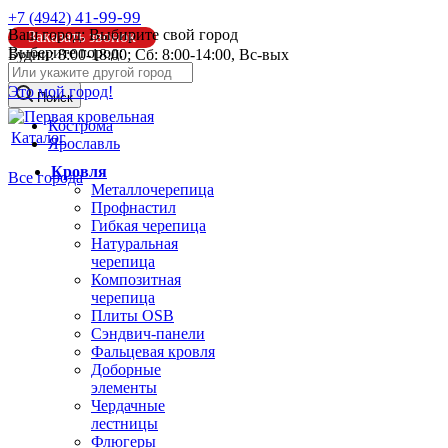
41-99-99
+7 (4942)
Ваш город:
Выбирите свой город
Заказать звонок
Выберите город:
Будни: 8:00-18:00; Сб: 8:00-14:00, Вс-вых
info@pk44.ru
Это мой город!
Поиск
Кострома
Каталог
Ярославль
Кровля
Все города
Металлочерепица
Профнастил
Гибкая черепица
Натуральная
черепица
Композитная
черепица
Плиты OSB
Сэндвич-панели
Фальцевая кровля
Доборные
элементы
Чердачные
лестницы
Флюгеры