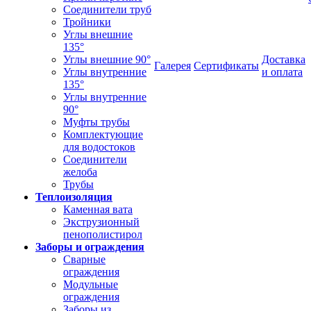
Соединители труб
Тройники
Углы внешние
135°
Углы внешние 90°
Доставка
Галерея
Сертификаты
Углы внутренние
и оплата
135°
Углы внутренние
90°
Муфты трубы
Комплектующие
для водостоков
Соединители
желоба
Трубы
Теплоизоляция
Каменная вата
Экструзионный
пенополистирол
Заборы и ограждения
Сварные
ограждения
Модульные
ограждения
Заборы из