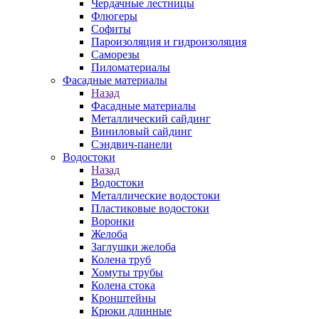
Чердачные лестницы
Флюгеры
Софиты
Пароизоляция и гидроизоляция
Саморезы
Пиломатериалы
Фасадные материалы
Назад
Фасадные материалы
Металлический сайдинг
Виниловый сайдинг
Сэндвич-панели
Водостоки
Назад
Водостоки
Металлические водостоки
Пластиковые водостоки
Воронки
Желоба
Заглушки желоба
Колена труб
Хомуты трубы
Колена стока
Кронштейны
Крюки длинные