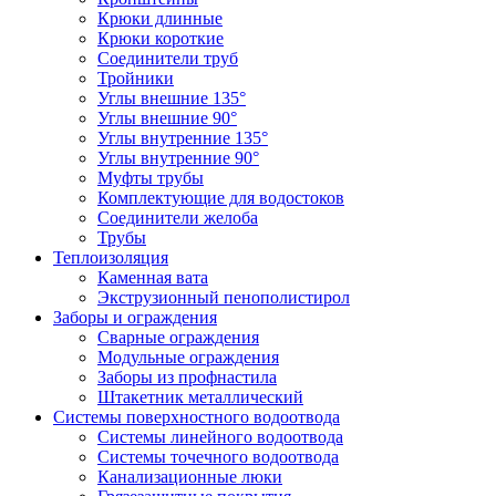
Крюки длинные
Крюки короткие
Соединители труб
Тройники
Углы внешние 135°
Углы внешние 90°
Углы внутренние 135°
Углы внутренние 90°
Муфты трубы
Комплектующие для водостоков
Соединители желоба
Трубы
Теплоизоляция
Каменная вата
Экструзионный пенополистирол
Заборы и ограждения
Сварные ограждения
Модульные ограждения
Заборы из профнастила
Штакетник металлический
Системы поверхностного водоотвода
Системы линейного водоотвода
Системы точечного водоотвода
Канализационные люки