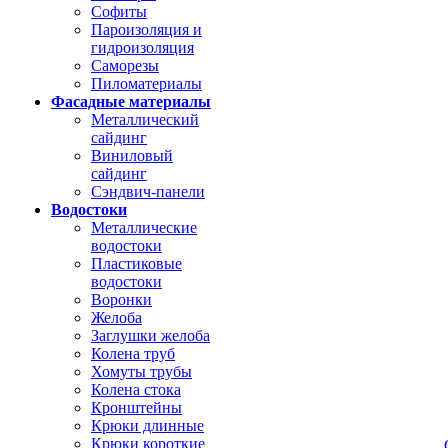
Софиты
Пароизоляция и
гидроизоляция
Саморезы
Пиломатериалы
Фасадные материалы
Металлический
сайдинг
Виниловый
сайдинг
Сэндвич-панели
Водостоки
Металлические
водостоки
Пластиковые
водостоки
Воронки
Желоба
Заглушки желоба
Колена труб
Хомуты трубы
Колена стока
Кронштейны
Крюки длинные
Крюки короткие