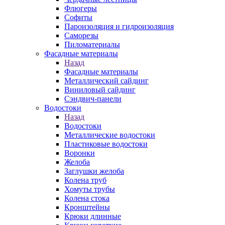
Флюгеры
Софиты
Пароизоляция и гидроизоляция
Саморезы
Пиломатериалы
Фасадные материалы
Назад
Фасадные материалы
Металлический сайдинг
Виниловый сайдинг
Сэндвич-панели
Водостоки
Назад
Водостоки
Металлические водостоки
Пластиковые водостоки
Воронки
Желоба
Заглушки желоба
Колена труб
Хомуты трубы
Колена стока
Кронштейны
Крюки длинные