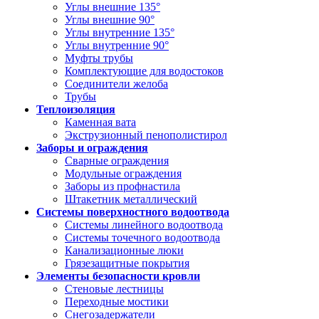
Углы внешние 135°
Углы внешние 90°
Углы внутренние 135°
Углы внутренние 90°
Муфты трубы
Комплектующие для водостоков
Соединители желоба
Трубы
Теплоизоляция
Каменная вата
Экструзионный пенополистирол
Заборы и ограждения
Сварные ограждения
Модульные ограждения
Заборы из профнастила
Штакетник металлический
Системы поверхностного водоотвода
Системы линейного водоотвода
Системы точечного водоотвода
Канализационные люки
Грязезащитные покрытия
Элементы безопасности кровли
Стеновые лестницы
Переходные мостики
Снегозадержатели