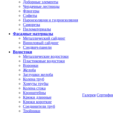
Доборные элементы
Чердачные лестницы
Флюгеры
Софиты
Пароизоляция и гидроизоляция
Саморезы
Пиломатериалы
Фасадные материалы
Металлический сайдинг
Виниловый сайдинг
Сэндвич-панели
Водостоки
Металлические водостоки
Пластиковые водостоки
Воронки
Желоба
Заглушки желоба
Колена труб
Хомуты трубы
Колена стока
Кронштейны
Галерея
Сертифи
Крюки длинные
Крюки короткие
Соединители труб
Тройники