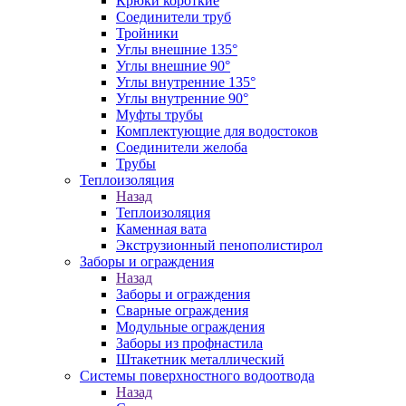
Крюки короткие
Соединители труб
Тройники
Углы внешние 135°
Углы внешние 90°
Углы внутренние 135°
Углы внутренние 90°
Муфты трубы
Комплектующие для водостоков
Соединители желоба
Трубы
Теплоизоляция
Назад
Теплоизоляция
Каменная вата
Экструзионный пенополистирол
Заборы и ограждения
Назад
Заборы и ограждения
Сварные ограждения
Модульные ограждения
Заборы из профнастила
Штакетник металлический
Системы поверхностного водоотвода
Назад