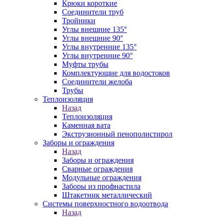
Крюки короткие
Соединители труб
Тройники
Углы внешние 135°
Углы внешние 90°
Углы внутренние 135°
Углы внутренние 90°
Муфты трубы
Комплектующие для водостоков
Соединители желоба
Трубы
Теплоизоляция
Назад
Теплоизоляция
Каменная вата
Экструзионный пенополистирол
Заборы и ограждения
Назад
Заборы и ограждения
Сварные ограждения
Модульные ограждения
Заборы из профнастила
Штакетник металлический
Системы поверхностного водоотвода
Назад