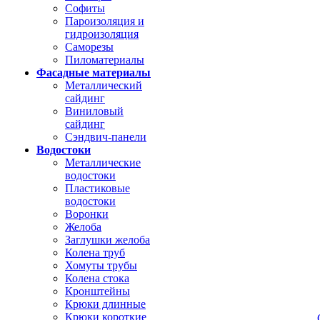
Софиты
Пароизоляция и
гидроизоляция
Саморезы
Пиломатериалы
Фасадные материалы
Металлический
сайдинг
Виниловый
сайдинг
Сэндвич-панели
Водостоки
Металлические
водостоки
Пластиковые
водостоки
Воронки
Желоба
Заглушки желоба
Колена труб
Хомуты трубы
Колена стока
Кронштейны
Крюки длинные
Крюки короткие