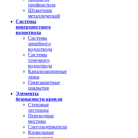
профнастила
Штакетник
металлический
Системы
поверхностного
водоотвода
Системы
линейного
водоотвода
Системы
точечного
водоотвода
Канализационные
люки
Грязезащитные
покрытия
Элементы
безопасности кровли
Стеновые
лестницы
Переходные
мостики
Снегозадержатели
Кровельные
ограждения