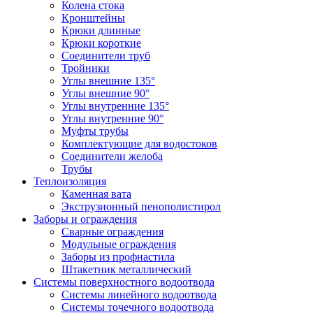
Колена стока
Кронштейны
Крюки длинные
Крюки короткие
Соединители труб
Тройники
Углы внешние 135°
Углы внешние 90°
Углы внутренние 135°
Углы внутренние 90°
Муфты трубы
Комплектующие для водостоков
Соединители желоба
Трубы
Теплоизоляция
Каменная вата
Экструзионный пенополистирол
Заборы и ограждения
Сварные ограждения
Модульные ограждения
Заборы из профнастила
Штакетник металлический
Системы поверхностного водоотвода
Системы линейного водоотвода
Системы точечного водоотвода