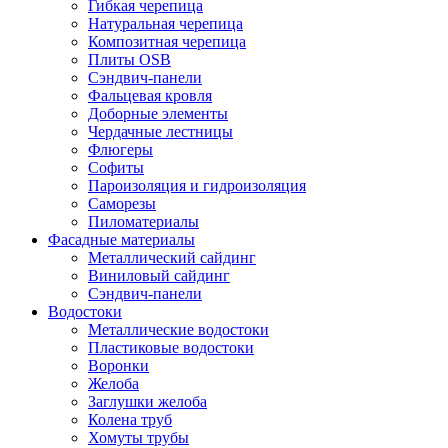
Гибкая черепица
Натуральная черепица
Композитная черепица
Плиты OSB
Сэндвич-панели
Фальцевая кровля
Доборные элементы
Чердачные лестницы
Флюгеры
Софиты
Пароизоляция и гидроизоляция
Саморезы
Пиломатериалы
Фасадные материалы
Металлический сайдинг
Виниловый сайдинг
Сэндвич-панели
Водостоки
Металлические водостоки
Пластиковые водостоки
Воронки
Желоба
Заглушки желоба
Колена труб
Хомуты трубы