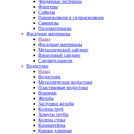
Чердачные лестницы
Флюгеры
Софиты
Пароизоляция и гидроизоляция
Саморезы
Пиломатериалы
Фасадные материалы
Назад
Фасадные материалы
Металлический сайдинг
Виниловый сайдинг
Сэндвич-панели
Водостоки
Назад
Водостоки
Металлические водостоки
Пластиковые водостоки
Воронки
Желоба
Заглушки желоба
Колена труб
Хомуты трубы
Колена стока
Кронштейны
Крюки длинные