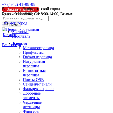
41-99-99
+7 (4942)
Ваш город:
Выбирите свой город
Заказать звонок
Выберите город:
Будни: 8:00-18:00; Сб: 8:00-14:00, Вс-вых
info@pk44.ru
Это мой город!
Поиск
Кострома
Каталог
Ярославль
Кровля
Все города
Металлочерепица
Профнастил
Гибкая черепица
Натуральная
черепица
Композитная
черепица
Плиты OSB
Сэндвич-панели
Фальцевая кровля
Доборные
элементы
Чердачные
лестницы
Флюгеры