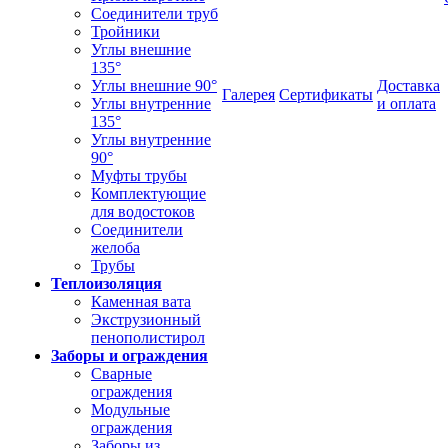
Соединители труб
Тройники
Углы внешние
135°
Углы внешние 90°
Доставка
Галерея
Сертификаты
Углы внутренние
и оплата
135°
Углы внутренние
90°
Муфты трубы
Комплектующие
для водостоков
Соединители
желоба
Трубы
Теплоизоляция
Каменная вата
Экструзионный
пенополистирол
Заборы и ограждения
Сварные
ограждения
Модульные
ограждения
Заборы из